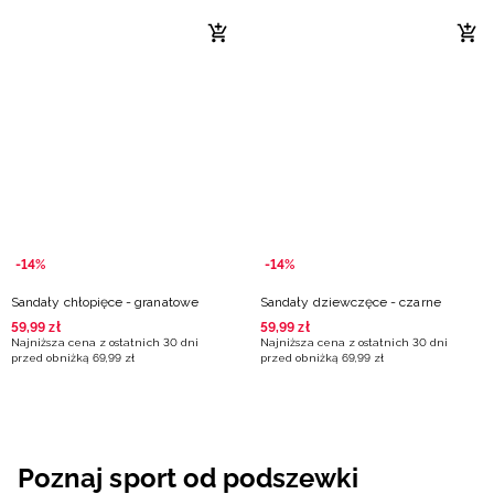
-14%
-14%
Sandały chłopięce - granatowe
Sandały dziewczęce - czarne
59
,
99
zł
59
,
99
zł
Najniższa cena z ostatnich 30 dni
Najniższa cena z ostatnich 30 dni
przed obniżką
69
,
99
zł
przed obniżką
69
,
99
zł
Poznaj sport od podszewki