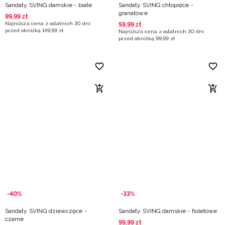
Sandały SVING damskie - białe
Sandały SVING chłopięce -
granatowe
99
,
99
zł
Najniższa cena z ostatnich 30 dni
59
,
99
zł
przed obniżką
149
,
99
zł
Najniższa cena z ostatnich 30 dni
przed obniżką
99
,
99
zł
-40%
-33%
Sandały SVING dziewczęce -
Sandały SVING damskie - fioletowe
czarne
99
,
99
zł