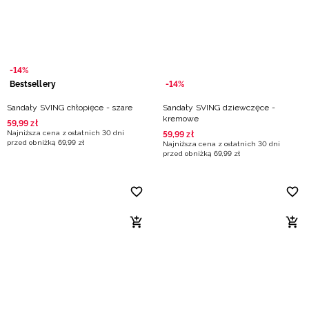
Niemiecki / EUR
Rumuński / RON
-14%
Słowacki / EUR
Bestsellery
-14%
Sandały SVING chłopięce - szare
Sandały SVING dziewczęce -
Ukraiński / UAH
kremowe
59
,
99
zł
Najniższa cena z ostatnich 30 dni
59
,
99
zł
przed obniżką
69
,
99
zł
Najniższa cena z ostatnich 30 dni
przed obniżką
69
,
99
zł