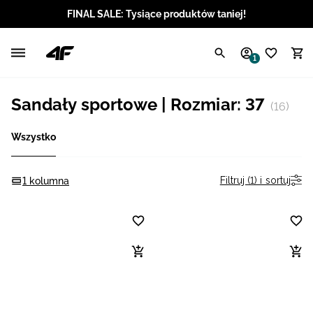
FINAL SALE: Tysiące produktów taniej!
Polski / PLN
1
Angielski / EUR
Sandały sportowe | Rozmiar: 37
(16)
Angielski / USD
Wszystko
Angielski / GBP
Chorwacki / EUR
Filtruj (1) i sortuj
1 kolumna
Czeski / CZK
Litewski / EUR
Łotewski / EUR