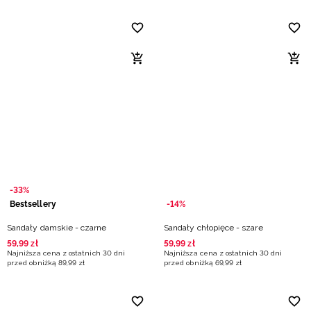
-33%
Bestsellery
-14%
Sandały damskie - czarne
Sandały chłopięce - szare
59
,
99
zł
59
,
99
zł
Najniższa cena z ostatnich 30 dni
Najniższa cena z ostatnich 30 dni
przed obniżką
89
,
99
zł
przed obniżką
69
,
99
zł