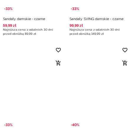
-33%
-33%
Sandały damskie - czarne
Sandały SVING damskie - czarne
59
,
99
zł
99
,
99
zł
Najniższa cena z ostatnich 30 dni
Najniższa cena z ostatnich 30 dni
przed obniżką
89
,
99
zł
przed obniżką
149
,
99
zł
-33%
-40%