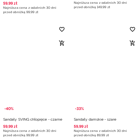
Najniższa cena z ostatnich 30 dni
59
,
99
zł
przed obniżką
149
,
99
zł
Najniższa cena z ostatnich 30 dni
przed obniżką
99
,
99
zł
-40%
-33%
Sandały SVING chłopięce - czarne
Sandały damskie - szare
59
,
99
zł
59
,
99
zł
Najniższa cena z ostatnich 30 dni
Najniższa cena z ostatnich 30 dni
przed obniżką
99
,
99
zł
przed obniżką
89
,
99
zł