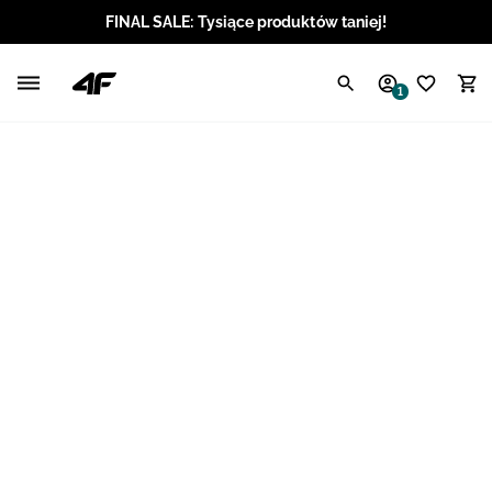
FINAL SALE: Tysiące produktów taniej!
Polski / PLN
1
Angielski / EUR
Angielski / USD
Angielski / GBP
Chorwacki / EUR
Czeski / CZK
Litewski / EUR
Łotewski / EUR