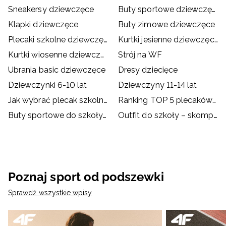
Sneakersy dziewczęce
Buty sportowe dziewczęce
Klapki dziewczęce
Buty zimowe dziewczęce
Plecaki szkolne dziewczęce
Kurtki jesienne dziewczęce
Kurtki wiosenne dziewczęce
Strój na WF
Ubrania basic dziewczęce
Dresy dziecięce
Dziewczynki 6-10 lat
Dziewczyny 11-14 lat
Jak wybrać plecak szkolny?
Ranking TOP 5 plecaków szkolnych
Buty sportowe do szkoły – dylemat rodziców i dzieci
Outfit do szkoły – skompletuj go z ubraniami i akcesoriami
Poznaj sport od podszewki
Sprawdź wszystkie wpisy