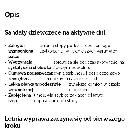
Opis
Sandały dziewczęce na aktywne dni
Zakryte i
chronią stopy podczas codziennego
wzmocnione
użytkowania i w trudniejszych warunkach
palce
Wytrzymała
sprawdza się podczas aktywności na
syntetyczna cholewka
świeżym powietrzu
Gumowa podeszwa
zapewnia stabilność i bezpieczeństwo
zewnętrzna
na różnych nawierzchniach
Lekka pianka w podeszwie
zwiększa komfort w czasie
wewnętrznej
chodzenia
Zapięcie na
umożliwia szybkie zakładanie i łatwe
rzep
dopasowanie do stopy
Letnia wyprawa zaczyna się od pierwszego
kroku