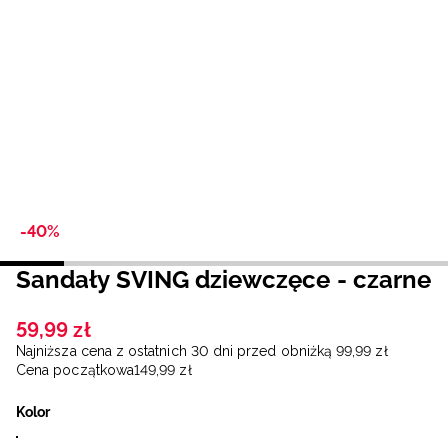
Niemiecki / EUR
Rumuński / RON
Słowacki / EUR
Ukraiński / UAH
-40%
Sandały SVING dziewczęce - czarne
59
,
99
zł
Najniższa cena z ostatnich 30 dni przed obniżką
99
,
99
zł
Cena początkowa
149
,
99
zł
Kolor