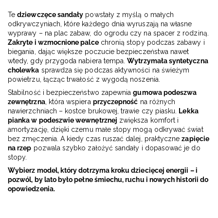
Te
dziewczęce sandały
powstały z myślą o małych
odkrywczyniach, które każdego dnia wyruszają na własne
wyprawy – na plac zabaw, do ogrodu czy na spacer z rodziną.
Zakryte i wzmocnione palce
chronią stopy podczas zabawy i
biegania, dając większe poczucie bezpieczeństwa nawet
wtedy, gdy przygoda nabiera tempa.
Wytrzymała syntetyczna
cholewka
sprawdza się podczas aktywności na świeżym
powietrzu, łącząc trwałość z wygodą noszenia.
Stabilność i bezpieczeństwo zapewnia
gumowa podeszwa
zewnętrzna
, która wspiera
przyczepność
na różnych
nawierzchniach – kostce brukowej, trawie czy piasku.
Lekka
pianka w podeszwie wewnętrznej
zwiększa komfort i
amortyzację, dzięki czemu małe stopy mogą odkrywać świat
bez zmęczenia. A kiedy czas ruszać dalej, praktyczne
zapięcie
na rzep
pozwala szybko założyć sandały i dopasować je do
stopy.
Wybierz model, który dotrzyma kroku dziecięcej energii – i
pozwól, by lato było pełne śmiechu, ruchu i nowych historii do
opowiedzenia.