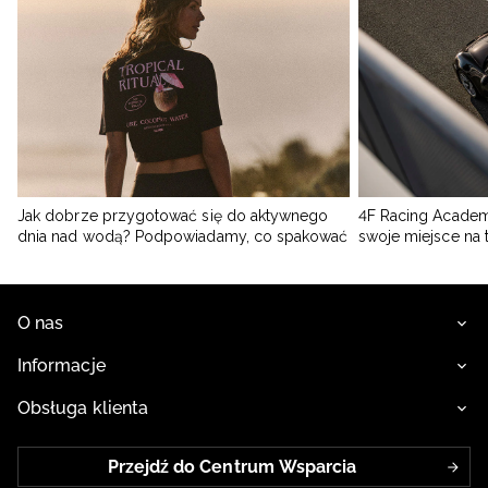
Jak dobrze przygotować się do aktywnego
4F Racing Academ
dnia nad wodą? Podpowiadamy, co spakować
swoje miejsce na 
O nas
Informacje
Obsługa klienta
Przejdź do Centrum Wsparcia