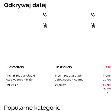
Odkrywaj dalej
Bestsellery
Bestsellery
-33%
T-shirt regular gładki
T-shirt regular gładki
T-shi
dziewczęcy - biały
dziewczęcy - czarny
dziew
29
,
99
zł
29
,
99
zł
19
,
99
Najniż
przed 
Popularne kategorie