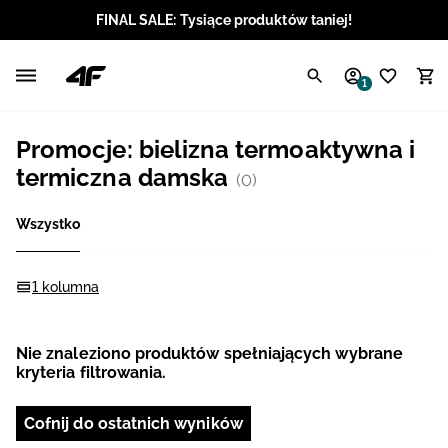
FINAL SALE: Tysiące produktów taniej!
Polski / PLN
1
Angielski / EUR
Promocje: bielizna termoaktywna i
Angielski / USD
termiczna damska
(0)
Angielski / GBP
Wszystko
Chorwacki / EUR
1 kolumna
Czeski / CZK
Nie znaleziono produktów spełniających wybrane
Litewski / EUR
kryteria filtrowania.
Łotewski / EUR
Cofnij do ostatnich wyników