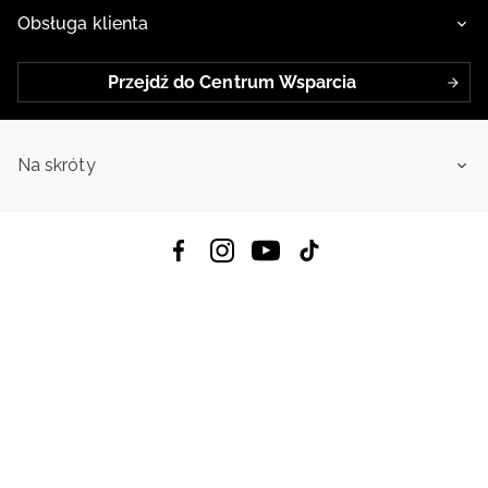
Obsługa klienta
Przejdź do Centrum Wsparcia
Na skróty
Pobierz Aplikację:
App Store
Google Play
App Gallery
Wszystkie prawa zastrzeżone © 2026
4f.com.pl: Odzież, obuwie i akcesoria sportowe | Powered by OTCF