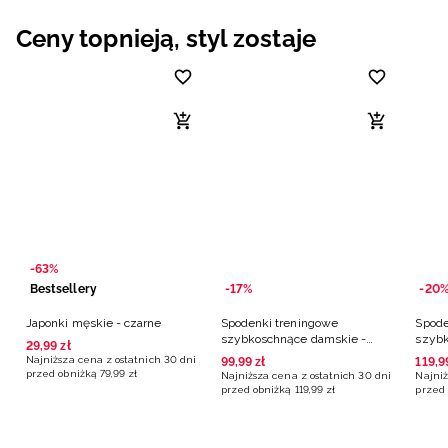
Niemiecki / EUR
Ceny topnieją, styl zostaje
Rumuński / RON
Słowacki / EUR
Ukraiński / UAH
-63%
Bestsellery
-17%
-20
Japonki męskie - czarne
Spodenki treningowe
Spode
szybkoschnące damskie -
szybk
29
,
99
zł
czarne
różo
Najniższa cena z ostatnich 30 dni
99
,
99
zł
119
,
9
przed obniżką
79
,
99
zł
Najniższa cena z ostatnich 30 dni
Najniż
przed obniżką
119
,
99
zł
przed 