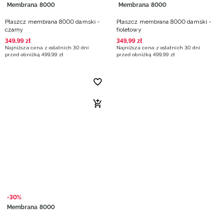
Membrana 8000
Membrana 8000
Płaszcz membrana 8000 damski -
Płaszcz membrana 8000 damski -
czarny
fioletowy
349
,
99
zł
349
,
99
zł
Najniższa cena z ostatnich 30 dni
Najniższa cena z ostatnich 30 dni
przed obniżką
499
,
99
zł
przed obniżką
499
,
99
zł
-30%
Membrana 8000