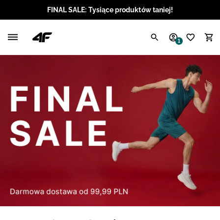
FINAL SALE: Tysiące produktów taniej!
Polski / PLN
1
Angielski / EUR
Angielski / USD
Angielski / GBP
Chorwacki / EUR
Czeski / CZK
Litewski / EUR
Łotewski / EUR