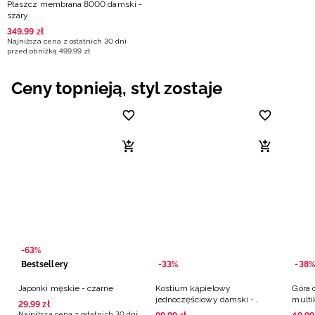
Płaszcz membrana 8000 damski -
szary
349
,
99
zł
Najniższa cena z ostatnich 30 dni
przed obniżką
499
,
99
zł
Ceny topnieją, styl zostaje
-63%
Bestsellery
-33%
-38%
Japonki męskie - czarne
Kostium kąpielowy
Góra 
jednoczęściowy damski -
multi
29
,
99
zł
multikolor
Najniższa cena z ostatnich 30 dni