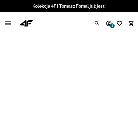
Kolekcja 4F | Tomasz Fornal już jest!
Polski / PLN
1
Angielski / EUR
Angielski / USD
Angielski / GBP
Chorwacki / EUR
Czeski / CZK
Litewski / EUR
Łotewski / EUR