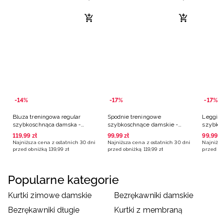
-14%
-17%
-17%
Bluza treningowa regular
Spodnie treningowe
Leggi
szybkoschnąca damska -
szybkoschnące damskie -
szybk
fioletowa
fioletowe
fiole
119
,
99
zł
99
,
99
zł
99
,
99
Najniższa cena z ostatnich 30 dni
Najniższa cena z ostatnich 30 dni
Najniż
przed obniżką
139
,
99
zł
przed obniżką
119
,
99
zł
przed 
Popularne kategorie
Kurtki zimowe damskie
Bezrękawniki damskie
Bezrękawniki długie
Kurtki z membraną