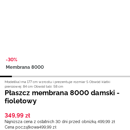
Niemiecki / EUR
Rumuński / RON
Słowacki / EUR
Ukraiński / UAH
-30%
Membrana 8000
Model(ka) ma 177 cm wzrostu i prezentuje rozmiar S
Obwód klatki
piersiowej: 84 cm
Obwód talii: 58 cm
Płaszcz membrana 8000 damski -
fioletowy
349
,
99
zł
Najniższa cena z ostatnich 30 dni przed obniżką
499
,
99
zł
Cena początkowa
499
,
99
zł