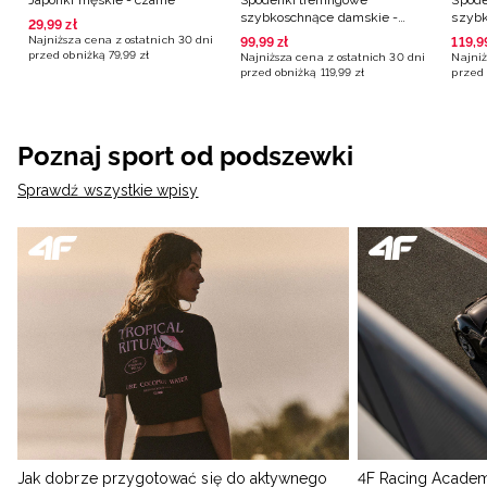
Japonki męskie - czarne
Spodenki treningowe
Spode
szybkoschnące damskie -
szybk
29
,
99
zł
czarne
różo
Najniższa cena z ostatnich 30 dni
99
,
99
zł
119
,
9
przed obniżką
79
,
99
zł
Najniższa cena z ostatnich 30 dni
Najniż
przed obniżką
119
,
99
zł
przed 
Poznaj sport od podszewki
Sprawdź wszystkie wpisy
Jak dobrze przygotować się do aktywnego
4F Racing Academ