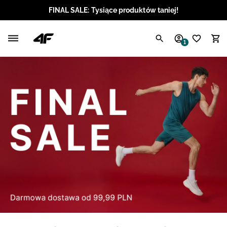
FINAL SALE: Tysiące produktów taniej!
Polski / PLN
1
Angielski / EUR
Angielski / USD
Angielski / GBP
Chorwacki / EUR
Czeski / CZK
Litewski / EUR
Łotewski / EUR