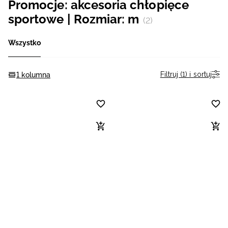
Promocje: akcesoria chłopięce
Niemiecki / EUR
sportowe | Rozmiar: m
(2)
Rumuński / RON
Wszystko
Słowacki / EUR
Filtruj (1) i sortuj
1 kolumna
Ukraiński / UAH