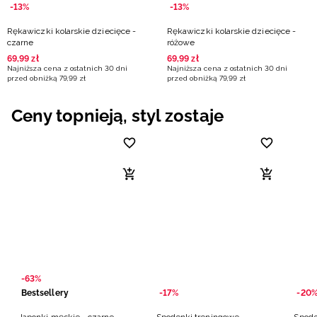
-13%
-13%
Rękawiczki kolarskie dziecięce -
Rękawiczki kolarskie dziecięce -
czarne
różowe
69
,
99
zł
69
,
99
zł
Najniższa cena z ostatnich 30 dni
Najniższa cena z ostatnich 30 dni
przed obniżką
79
,
99
zł
przed obniżką
79
,
99
zł
Ceny topnieją, styl zostaje
-63%
Bestsellery
-17%
-20