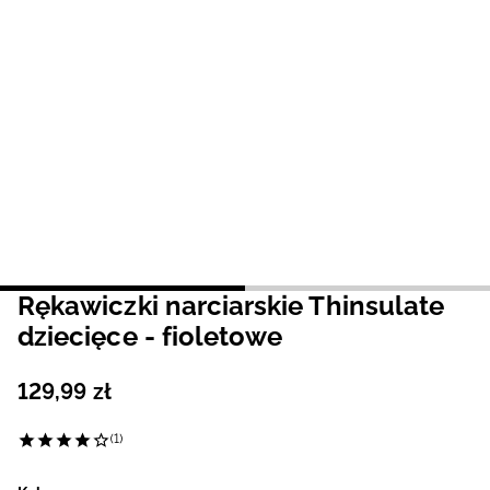
Niemiecki / EUR
Rumuński / RON
Słowacki / EUR
Ukraiński / UAH
Rękawiczki narciarskie Thinsulate
dziecięce - fioletowe
129
,
99
zł
(1)