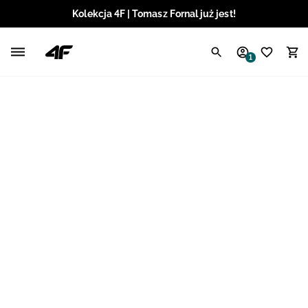
Kolekcja 4F | Tomasz Fornal już jest!
Polski / PLN
1
Angielski / EUR
Angielski / USD
Angielski / GBP
Chorwacki / EUR
Czeski / CZK
Litewski / EUR
Łotewski / EUR