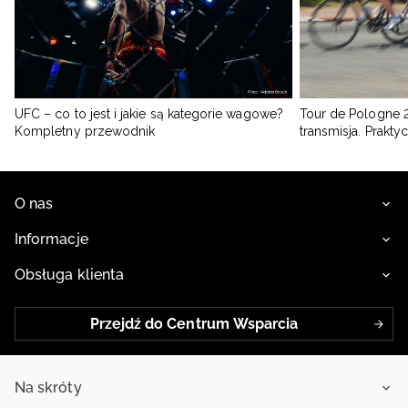
UFC – co to jest i jakie są kategorie wagowe?
Tour de Pologne 2
Kompletny przewodnik
transmisja. Prakt
O nas
Informacje
Obsługa klienta
Przejdź do Centrum Wsparcia
Na skróty