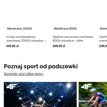
Membrana 10000
Membrana 8000
Mem
Kurtka snowboardowa
Spodnie narciarskie membrana
Spod
membrana 10000 chłopięca -
8000 chłopięce - żółte
membr
brązowa
grana
449
,
99
zł
299
,
99
zł
299
,
9
Poznaj sport od podszewki
Sprawdź wszystkie wpisy