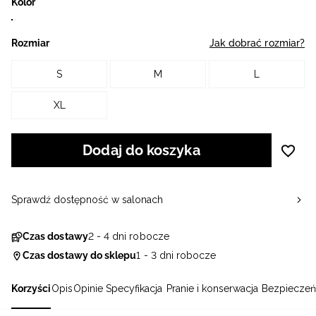
Kolor
Rozmiar
Jak dobrać rozmiar?
S
M
L
XL
Dodaj do koszyka
Sprawdź dostępność w salonach
Czas dostawy
2 - 4 dni robocze
Czas dostawy do sklepu
1 - 3 dni robocze
Korzyści
Opis
Opinie
Specyfikacja
Pranie i konserwacja
Bezpieczeń