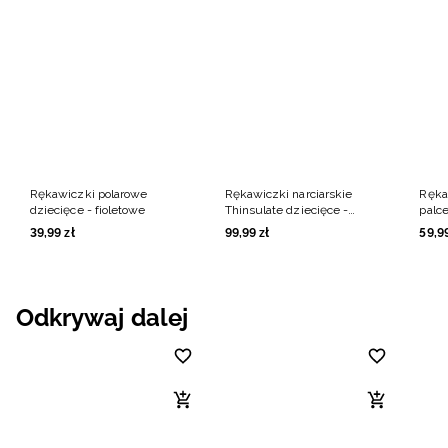
Rękawiczki polarowe
Rękawiczki narciarskie
Ręka
dziecięce - fioletowe
Thinsulate dziecięce -
palce
fioletowe
39
,
99
zł
99
,
99
zł
59
,
9
Odkrywaj dalej