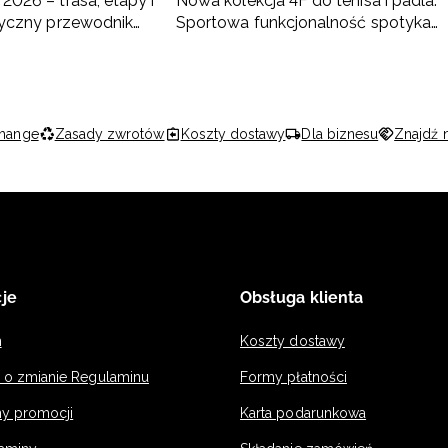
2026 – trasa, etapy i
Nowa kolekcja 4F do tenisa i padla.
ktyczny przewodnik
Sportowa funkcjonalność spotyka
nowoczesny styl
hange
Zasady zwrotów
Koszty dostawy
Dla biznesu
Znajdź 
je
Obsługa klienta
n
Koszty dostawy
a o zmianie Regulaminu
Formy płatności
y promocji
Karta podarunkowa