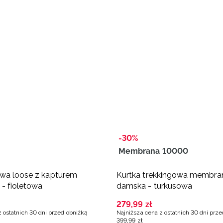
-30%
Membrana 10000
wa loose z kapturem
Kurtka trekkingowa membr
- fioletowa
damska - turkusowa
279
,
99
zł
z ostatnich 30 dni przed obniżką
Najniższa cena z ostatnich 30 dni prz
399
,
99
zł