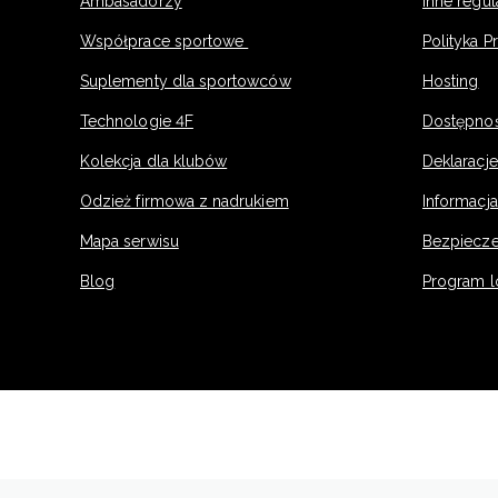
Ambasadorzy
Inne regu
Współprace sportowe
Polityka P
Suplementy dla sportowców
Hosting
Technologie 4F
Dostępno
Kolekcja dla klubów
Deklaracj
Odzież firmowa z nadrukiem
Informacja
Mapa serwisu
Bezpiecz
Blog
Program l