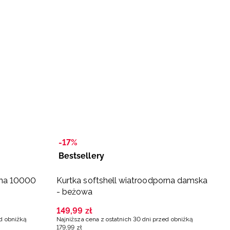
-17%
-
Bestsellery
B
ana 10000
Kurtka softshell wiatroodporna damska
N
- beżowa
e
t
149
,
99
zł
1
ed obniżką
Najniższa cena z ostatnich 30 dni przed obniżką
Na
179
,
99
zł
3