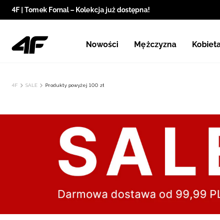
4F | Tomek Fornal – Kolekcja już dostępna!
Nowości
Mężczyzna
Kobiet
4F
SALE
Produkty powyżej 100 zł