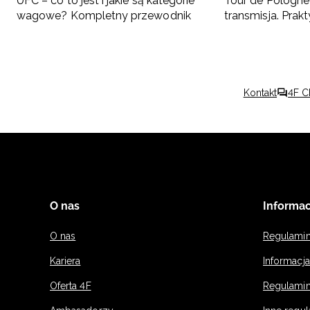
UFC – co to jest i jakie są kategorie
Tour de Pologne 
wagowe? Kompletny przewodnik
transmisja. Pra
kibica
Kontakt
4F C
O nas
Informac
O nas
Regulami
Kariera
Informacj
Oferta 4F
Regulamin