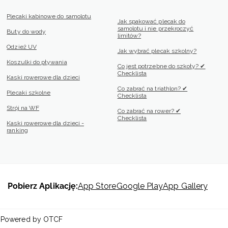
Plecaki kabinowe do samolotu
Jak spakować plecak do
samolotu i nie przekroczyć
Buty do wody
limitów?
Odzież UV
Jak wybrać plecak szkolny?
Koszulki do pływania
Co jest potrzebne do szkoły? ✔
Checklista
Kaski rowerowe dla dzieci
Co zabrać na triathlon? ✔
Plecaki szkolne
Checklista
Strój na WF
Co zabrać na rower? ✔
Checklista
Kaski rowerowe dla dzieci -
ranking
Pobierz Aplikację:
App Store
Google Play
App Gallery
 | Powered by OTCF