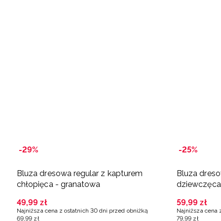
-29%
-25%
Bluza dresowa regular z kapturem
Bluza dreso
chłopięca - granatowa
dziewczęca 
49
,
99
zł
59
,
99
zł
Najniższa cena z ostatnich 30 dni przed obniżką
Najniższa cena 
69
,
99
zł
79
,
99
zł