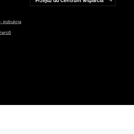
Przejdź do Centrum Wsparcia
 instrukcja
zwrot)