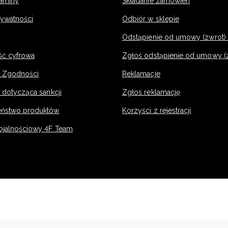
laminy
Składanie zamówień
rywatności
Odbiór w sklepie
Odstąpienie od umowy (zwrot) -
ść cyfrowa
Zgłoś odstąpienie od umowy (
e Zgodności
Reklamacje
 dotycząca sankcji
Zgłoś reklamację
eństwo produktów
Korzyści z rejestracji
ojalnościowy 4F Team