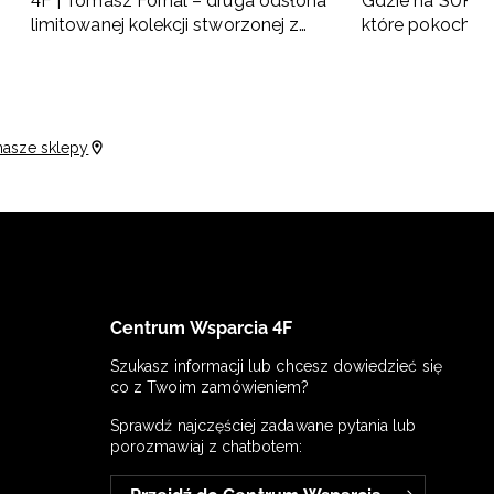
4F | Tomasz Fornal – druga odsłona
Gdzie na SUP w 
limitowanej kolekcji stworzonej z
które pokochas
naszym ambasadorem
nasze sklepy
Centrum Wsparcia 4F
Szukasz informacji lub chcesz dowiedzieć się
co z Twoim zamówieniem?
Sprawdź najczęściej zadawane pytania lub
porozmawiaj z chatbotem: