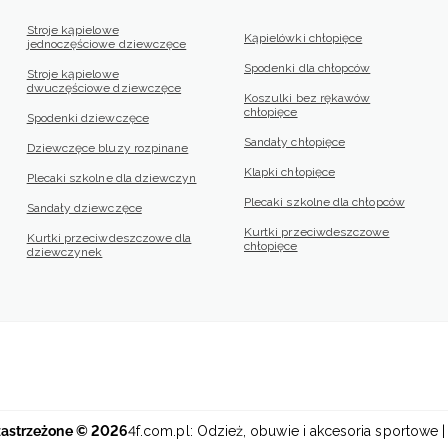
Stroje kąpielowe
Kąpielówki chłopięce
jednoczęściowe dziewczęce
Spodenki dla chłopców
Stroje kąpielowe
dwuczęściowe dziewczęce
Koszulki bez rękawów
chłopięce
Spodenki dziewczęce
Sandały chłopięce
Dziewczęce bluzy rozpinane
Klapki chłopięce
Plecaki szkolne dla dziewczyn
Plecaki szkolne dla chłopców
Sandały dziewczęce
Kurtki przeciwdeszczowe
Kurtki przeciwdeszczowe dla
chłopięce
dziewczynek
zastrzeżone © 2026
4f.com.pl: Odzież, obuwie i akcesoria sportowe