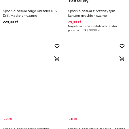
Bestsellery
Spodnie casual cargo uniseks 4F x
Spodnie casual z przeszytym
Drift Masters - czarne
kantem męskie - czarne
229
,
99
zł
79
,
99
zł
Najniższa cena z ostatnich 30 dni
przed obniżką
99
,
99
zł
-23%
-10%