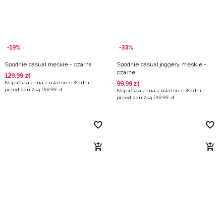
-19%
-33%
Spodnie casual męskie - czarna
Spodnie casual joggery męskie -
czarne
129
,
99
zł
Najniższa cena z ostatnich 30 dni
99
,
99
zł
przed obniżką
159
,
99
zł
Najniższa cena z ostatnich 30 dni
przed obniżką
149
,
99
zł