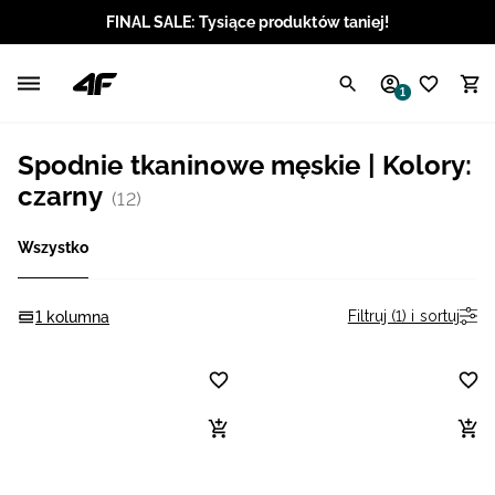
FINAL SALE: Tysiące produktów taniej!
Polski / PLN
1
Angielski / EUR
Spodnie tkaninowe męskie | Kolory:
Angielski / USD
czarny
(12)
Angielski / GBP
Wszystko
Chorwacki / EUR
Filtruj (1) i sortuj
1 kolumna
Czeski / CZK
Litewski / EUR
Łotewski / EUR