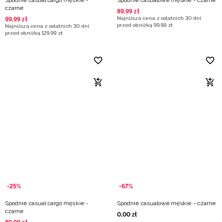
Spodnie casual cargo męskie -
Spodnie casualowe męskie - czarne
czarne
89
,
99
zł
Najniższa cena z ostatnich 30 dni
99
,
99
zł
przed obniżką
99
,
99
zł
Najniższa cena z ostatnich 30 dni
przed obniżką
129
,
99
zł
-25%
-67%
Spodnie casual cargo męskie -
Spodnie casualowe męskie - czarne
czarne
0
,
00
zł