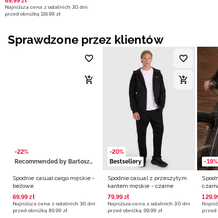
89
,
99
zł
Najniższa cena z ostatnich 30 dni
przed obniżką
119
,
99
zł
Sprawdzone przez klientów
-22%
-20%
Recommended by Bartosz Zmarzlik
Bestsellery
-19%
Spodnie casual cargo męskie -
Spodnie casual z przeszytym
Spodn
beżowe
kantem męskie - czarne
czarn
69
,
99
zł
79
,
99
zł
129
,
9
Najniższa cena z ostatnich 30 dni
Najniższa cena z ostatnich 30 dni
Najniż
przed obniżką
89
,
99
zł
przed obniżką
99
,
99
zł
przed 