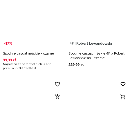
Niemiecki / EUR
Rumuński / RON
Słowacki / EUR
-17%
4F | Robert Lewandowski
Ukraiński / UAH
Spodnie casual męskie - czarne
Spodnie casual męskie 4F x Robert
Lewandowski - czarne
99
,
99
zł
Najniższa cena z ostatnich 30 dni
229
,
99
zł
przed obniżką
119
,
99
zł