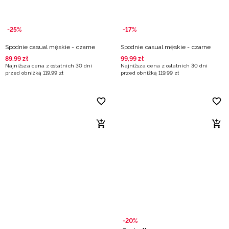
-25%
-17%
Spodnie casual męskie - czarne
Spodnie casual męskie - czarne
89
,
99
zł
99
,
99
zł
Najniższa cena z ostatnich 30 dni
Najniższa cena z ostatnich 30 dni
przed obniżką
119
,
99
zł
przed obniżką
119
,
99
zł
-20%