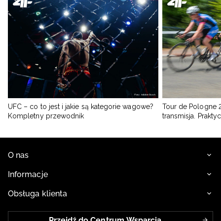
UFC – co to jest i jakie są kategorie wagowe?
Tour de Pologne 2
Kompletny przewodnik
transmisja. Prakt
O nas
Informacje
Obsługa klienta
Przejdź do Centrum Wsparcia