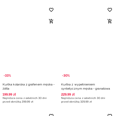
-33%
-30%
Kurtka kolarska z grafenem męska -
Kurtka z wypełnieniem
żółta
syntetycznym męska - granatowa
199
,
99
zł
229
,
99
zł
Najniższa cena z ostatnich 30 dni
Najniższa cena z ostatnich 30 dni
przed obniżką
299
,
99
zł
przed obniżką
329
,
99
zł