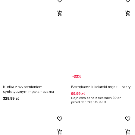
-33%
Kurtka z wypełnieniem
Bezrękawnik kolarski męski - szary
syntetycznym męska - czarna
99
,
99
zł
Najniższa cena z ostatnich 30 dni
329
,
99
zł
przed obniżką
149
,
99
zł