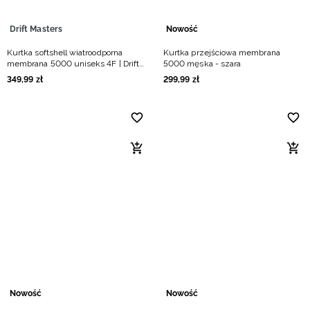
Drift Masters
Nowość
Kurtka softshell wiatroodporna
Kurtka przejściowa membrana
membrana 5000 uniseks 4F | Drift
5000 męska - szara
Masters - czarna
349
,
99
zł
299
,
99
zł
Nowość
Nowość