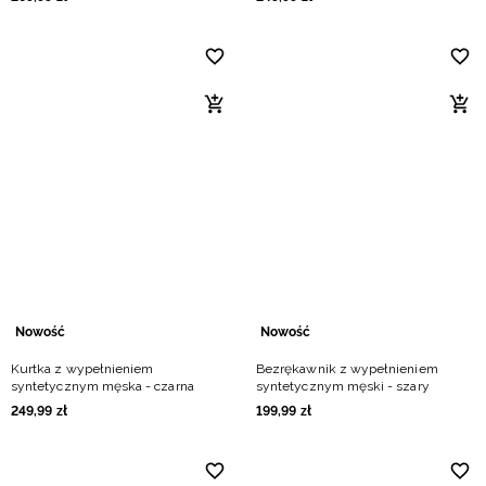
Nowość
Nowość
Kurtka z wypełnieniem
Bezrękawnik z wypełnieniem
syntetycznym męska - czarna
syntetycznym męski - szary
249
,
99
zł
199
,
99
zł