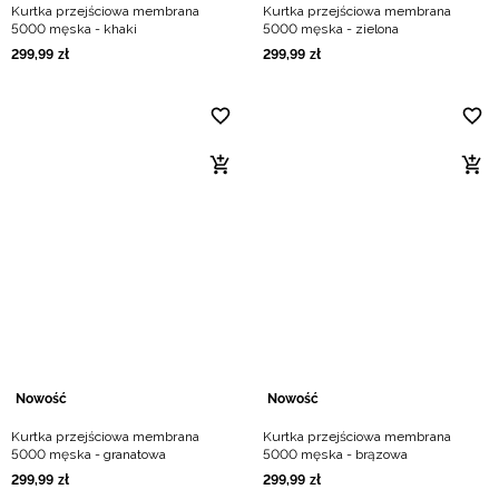
Kurtka przejściowa membrana
Kurtka przejściowa membrana
5000 męska - khaki
5000 męska - zielona
299
,
99
zł
299
,
99
zł
Nowość
Nowość
Kurtka przejściowa membrana
Kurtka przejściowa membrana
5000 męska - granatowa
5000 męska - brązowa
299
,
99
zł
299
,
99
zł