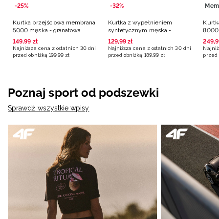
-25%
-32%
Mem
Kurtka przejściowa membrana
Kurtka z wypełnieniem
Kurtk
5000 męska - granatowa
syntetycznym męska -
8000 
granatowa
149
,
99
zł
129
,
99
zł
249
,
9
Najniższa cena z ostatnich 30 dni
Najniższa cena z ostatnich 30 dni
Najniż
przed obniżką
199
,
99
zł
przed obniżką
189
,
99
zł
przed 
Poznaj sport od podszewki
Sprawdź wszystkie wpisy