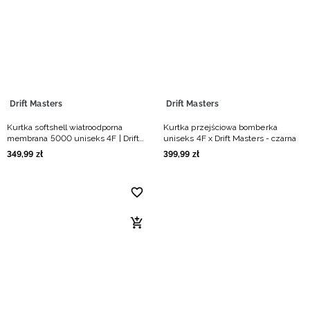
Niemiecki / EUR
Rumuński / RON
Słowacki / EUR
Drift Masters
Drift Masters
Ukraiński / UAH
Kurtka softshell wiatroodporna
Kurtka przejściowa bomberka
membrana 5000 uniseks 4F | Drift
uniseks 4F x Drift Masters - czarna
Masters - czarna
349
,
99
zł
399
,
99
zł