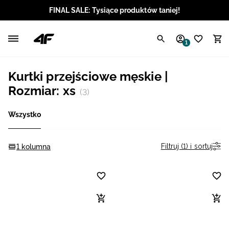
FINAL SALE: Tysiące produktów taniej!
Polski / PLN
1
Angielski / EUR
Kurtki przejściowe męskie |
Angielski / USD
Rozmiar: xs
(3)
Angielski / GBP
Wszystko
Chorwacki / EUR
Filtruj (1) i sortuj
1 kolumna
Czeski / CZK
Litewski / EUR
Łotewski / EUR