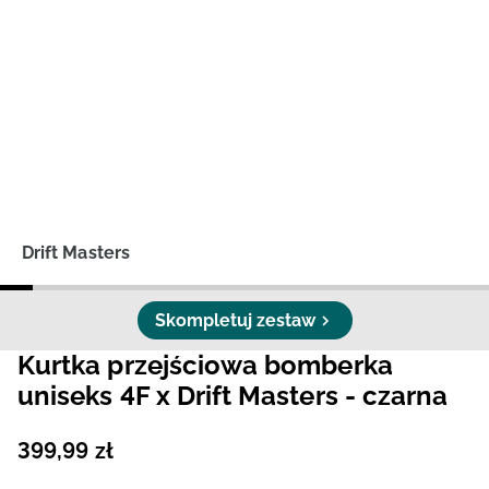
Niemiecki / EUR
Rumuński / RON
Słowacki / EUR
Ukraiński / UAH
Drift Masters
Skompletuj zestaw
Kurtka przejściowa bomberka
uniseks 4F x Drift Masters - czarna
399
,
99
zł