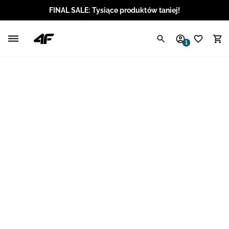
FINAL SALE: Tysiące produktów taniej!
Polski / PLN
1
Angielski / EUR
Angielski / USD
Angielski / GBP
Chorwacki / EUR
Czeski / CZK
Litewski / EUR
Łotewski / EUR