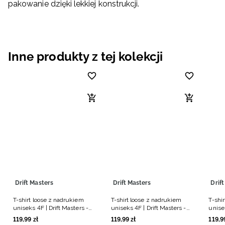
pakowanie dzięki lekkiej konstrukcji.
Inne produkty z tej kolekcji
Drift Masters
Drift Masters
Drif
T-shirt loose z nadrukiem
T-shirt loose z nadrukiem
T-shi
uniseks 4F | Drift Masters -
uniseks 4F | Drift Masters -
unise
biały
czarny
czarn
119
,
99
zł
119
,
99
zł
119
,
9