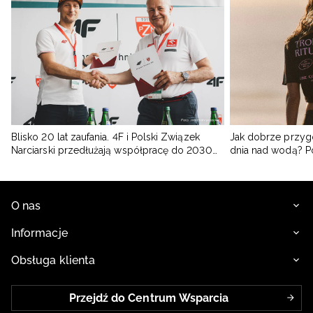
Blisko 20 lat zaufania. 4F i Polski Związek
Jak dobrze przyg
Narciarski przedłużają współpracę do 2030
dnia nad wodą? 
roku
O nas
Informacje
Obsługa klienta
Przejdź do Centrum Wsparcia