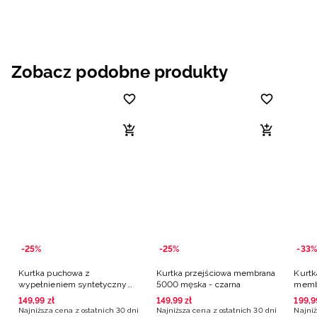
Zobacz podobne produkty
-25%
-25%
-33%
Kurtka puchowa z
Kurtka przejściowa membrana
Kurtk
wypełnieniem syntetycznym
5000 męska - czarna
memb
męska - czarna
czarn
149
,
99
zł
149
,
99
zł
199
,
9
Najniższa cena z ostatnich 30 dni
Najniższa cena z ostatnich 30 dni
Najniż