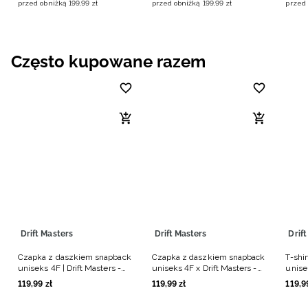
przed obniżką
199
,
99
zł
przed obniżką
199
,
99
zł
przed 
Często kupowane razem
Drift Masters
Drift Masters
Drif
Czapka z daszkiem snapback
Czapka z daszkiem snapback
T-shi
uniseks 4F | Drift Masters -
uniseks 4F x Drift Masters -
unise
czarna
czarna
biały
119
,
99
zł
119
,
99
zł
119
,
9