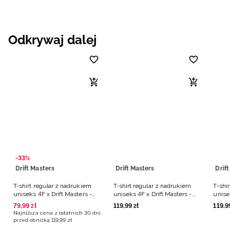
Odkrywaj dalej
-33%
Drift Masters
Drift Masters
Drif
T-shirt regular z nadrukiem
T-shirt regular z nadrukiem
T-shi
uniseks 4F x Drift Masters -
uniseks 4F x Drift Masters -
unise
szary
czarny
biały
79
,
99
zł
119
,
99
zł
119
,
9
Najniższa cena z ostatnich 30 dni
przed obniżką
119
,
99
zł