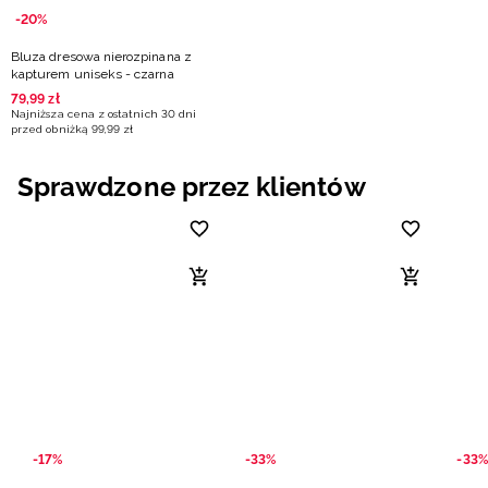
-20%
Bluza dresowa nierozpinana z
kapturem uniseks - czarna
79
,
99
zł
Najniższa cena z ostatnich 30 dni
przed obniżką
99
,
99
zł
Sprawdzone przez klientów
-17%
-33%
-33%