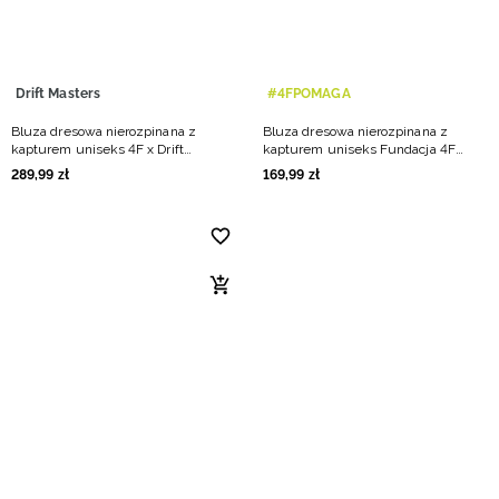
Drift Masters
#4FPOMAGA
Bluza dresowa nierozpinana z
Bluza dresowa nierozpinana z
kapturem uniseks 4F x Drift
kapturem uniseks Fundacja 4F
Masters - czarna
Pomaga - zielona
289
,
99
zł
169
,
99
zł