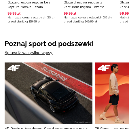
Bluza dresowa regular bez
Bluza dresowa regular z
Bluza
kaptura męska - szara
kapturem męska - czarna
kaptu
burg
99
,
99
zł
99
,
99
zł
99
,
99
Najniższa cena z ostatnich 30 dni
Najniższa cena z ostatnich 30 dni
Najniż
przed obniżką
119
,
99
zł
przed obniżką
149
,
99
zł
przed 
Poznaj sport od podszewki
Sprawdź wszystkie wpisy
4F Racing Academy. Sportowe emocje mają
Pit Stop – nowa m