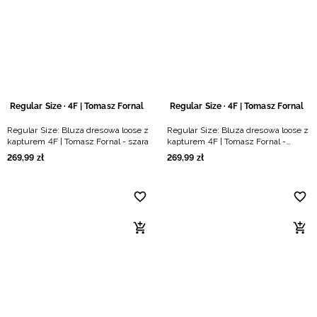
Niemiecki / EUR
Rumuński / RON
Słowacki / EUR
Regular Size · 4F | Tomasz Fornal
Regular Size · 4F | Tomasz Fornal
Ukraiński / UAH
Regular Size: Bluza dresowa loose z
Regular Size: Bluza dresowa loose z
kapturem 4F | Tomasz Fornal - szara
kapturem 4F | Tomasz Fornal -
czarna
269
,
99
zł
269
,
99
zł