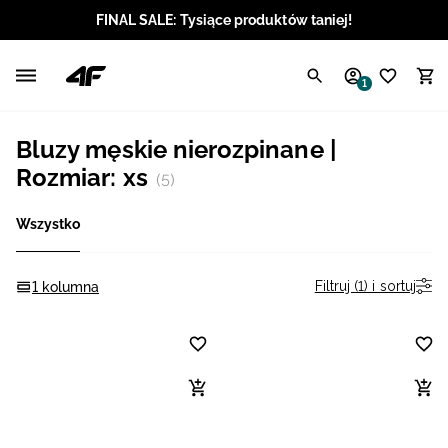
FINAL SALE: Tysiące produktów taniej!
Polski / PLN
1
Angielski / EUR
Bluzy męskie nierozpinane |
Angielski / USD
Rozmiar: xs
(5)
Angielski / GBP
Wszystko
Chorwacki / EUR
Filtruj (1) i sortuj
1 kolumna
Czeski / CZK
Litewski / EUR
Łotewski / EUR