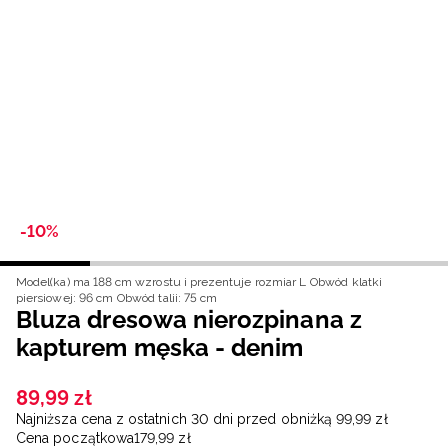
Niemiecki / EUR
Rumuński / RON
Słowacki / EUR
Ukraiński / UAH
-10%
Model(ka) ma 188 cm wzrostu i prezentuje rozmiar L
Obwód klatki
piersiowej: 96 cm
Obwód talii: 75 cm
Bluza dresowa nierozpinana z
kapturem męska - denim
89
,
99
zł
Najniższa cena z ostatnich 30 dni przed obniżką
99
,
99
zł
Cena początkowa
179
,
99
zł