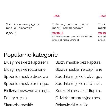
-25%
-25%
Spodnie dresowe joggery
T-shirt regular z nadrukiem
T-shi
męskie - granatowe
męski - pomarańczowy
męski
0
,
00
zł
29
,
99
zł
29
,
99
Najniższa cena z ostatnich 30 dni
Najniż
przed obniżką
39
,
99
zł
przed 
Popularne kategorie
Bluzy męskie z kapturem
Bluzy męskie bez kaptura
Bluzy męskie rozpinane
Bluzy męskie nierozpinane
Spodnie męskie dresowe
Spodnie męskie trekkingowe
Spodnie męskie treningowe
Spodnie męskie narciarskie
Bielizna bezszwowa męska
Koszulki męskie z długim rękawem
Polary męskie
Odzież kompresyjna męska
Skarpety męskie
Rękawiczki męskie