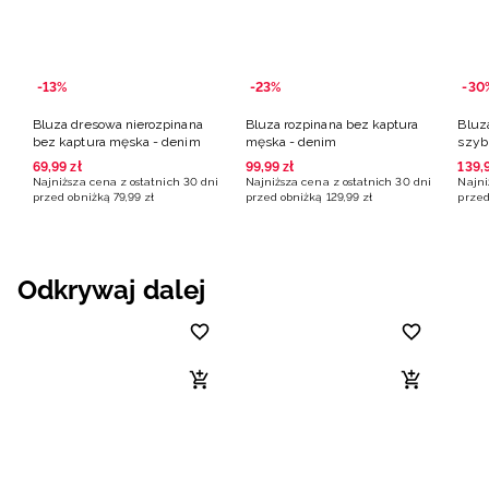
-13%
-23%
-30
Bluza dresowa nierozpinana
Bluza rozpinana bez kaptura
Bluza
bez kaptura męska - denim
męska - denim
szyb
deni
69
,
99
zł
99
,
99
zł
139
,
Najniższa cena z ostatnich 30 dni
Najniższa cena z ostatnich 30 dni
Najni
przed obniżką
79
,
99
zł
przed obniżką
129
,
99
zł
przed
Odkrywaj dalej