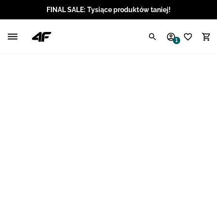
FINAL SALE: Tysiące produktów taniej!
Polski / PLN
1
Angielski / EUR
Angielski / USD
Angielski / GBP
Chorwacki / EUR
Czeski / CZK
Litewski / EUR
Łotewski / EUR