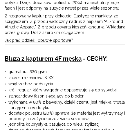
dotyku. Dzięki dodatkowi poliestru (20%) materiał utrzymuje
fason i jest odporny na zużycie nawet przez wiele sezonów.
Zintegrowany kaptur przy dekolcie. Elastyczne mankiety ze
ściągaczem. Z przodu widoczny nadruk z napisem "All-round
Athletic Apparel". Z przodu otwarta kieszeń kangurka. Wkładana
przez głowę. Dół z szerokim ściągaczem.
Jak prać odzież i obuwie sportowe
?
Bluza z kapturem 4F męska
- CECHY:
gramatura: 330 gsm
zakres rozmiarów: S-XXL
wnętrze bez podszycia
krój: regular, który wygodnie dopasowuje się do sylwetki
standardowy fason sięgający do bioder
wykonana w 80% z bawełny, dzięki czemu jest miękka, trwała
i przyjemna w dotyku
dodatek poliestru (20%) sprawia, że materiał jest wytrzymały i
odporny na zużycie przez wiele sezonów
jednolita kolorystyka pasująca do wielu stylizacji