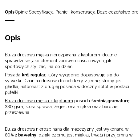
Opis
Opinie
Specyfikacja
Pranie i konserwacja
Bezpieczeństwo pr
Opis
Bluza dresowa męska
nierozpinana z kapturem idealnie
sprawdzi się jako element zarówno casualowych, jak i
sportowych stylizacji na co dzień.
Posiada
krój regular
, który wygodnie dopasowuje się do
sylwetki. Dzianina dresowa french terry z jednej strony jest
gładka, natomiast z drugiej posiada widoczny splot w postaci
pętelki.
Bluza dresowa męska z kapturem
posiada
średnią gramaturę
330 gsm, która sprawia, że jest ona ​​miękka oraz bardziej
przewiewna.
Bluza dresowa nierozpinana dla mężczyzny
jest wykonana w
80%
z bawełny
, dzięki czemu jest miękka, trwała i przyjemna w