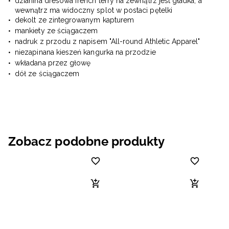
dzianina dresowa french terry na zewnątrz jest gładka, a
wewnątrz ma widoczny splot w postaci pętelki
dekolt ze zintegrowanym kapturem
mankiety ze ściągaczem
nadruk z przodu z napisem "All-round Athletic Apparel"
niezapinana kieszeń kangurka na przodzie
wkładana przez głowę
dół ze ściągaczem
Zobacz podobne produkty