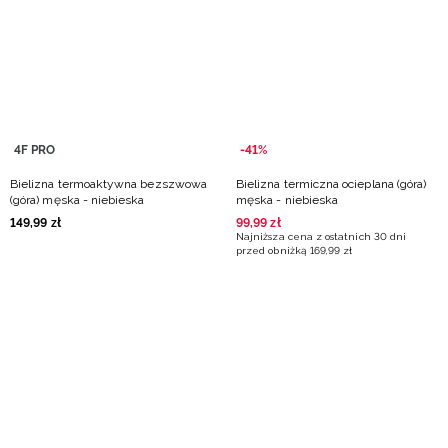
Niemiecki / EUR
Rumuński / RON
Słowacki / EUR
4F PRO
-41%
Ukraiński / UAH
Bielizna termoaktywna bezszwowa
Bielizna termiczna ocieplana (góra)
(góra) męska - niebieska
męska - niebieska
149
,
99
zł
99
,
99
zł
Najniższa cena z ostatnich 30 dni
przed obniżką
169
,
99
zł