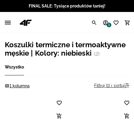
FINAL SALE: Tysiące produktów taniej!
Polski / PLN
1
Angielski / EUR
Koszulki termiczne i termoaktywne
Angielski / USD
męskie | Kolory: niebieski
(2)
Angielski / GBP
Wszystko
Chorwacki / EUR
Filtruj (1) i sortuj
1 kolumna
Czeski / CZK
Litewski / EUR
Łotewski / EUR