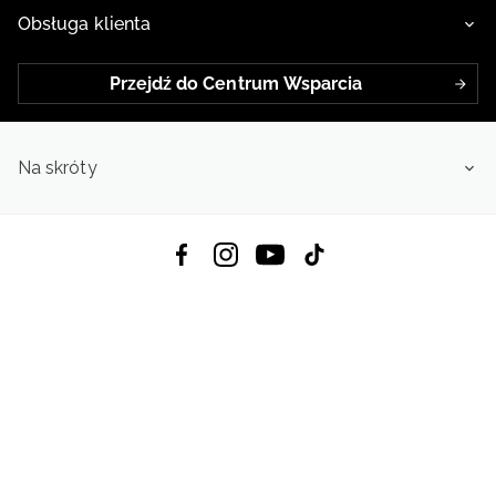
Obsługa klienta
Przejdź do Centrum Wsparcia
Na skróty
Pobierz Aplikację:
App Store
Google Play
App Gallery
Wszystkie prawa zastrzeżone © 2026
4f.com.pl: Odzież, obuwie i akcesoria sportowe | Powered by OTCF