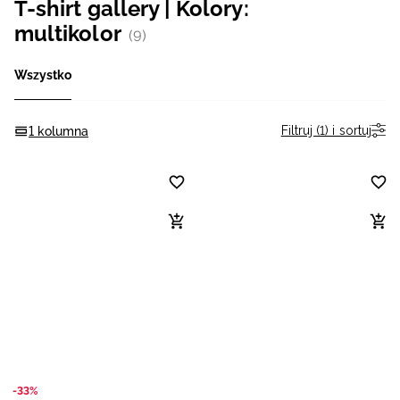
T-shirt gallery | Kolory:
Niemiecki / EUR
multikolor
(9)
Rumuński / RON
Wszystko
Słowacki / EUR
Filtruj (1) i sortuj
1 kolumna
Ukraiński / UAH
-33%