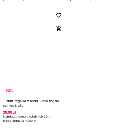
-20%
T-shirt regular z nadrukiem męski -
czarno-biały
39
,
99
zł
Najniższa cena z ostatnich 30 dni
przed obniżką
49
,
99
zł