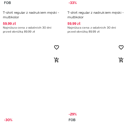
FOB
-33%
T-shirt regular z nadrukiem męski -
T-shirt regular z nadrukiem męski -
multikolor
multikolor
59
,
99
zł
59
,
99
zł
Najniższa cena z ostatnich 30 dni
Najniższa cena z ostatnich 30 dni
przed obniżką
89
,
99
zł
przed obniżką
89
,
99
zł
-29%
-30%
FOB