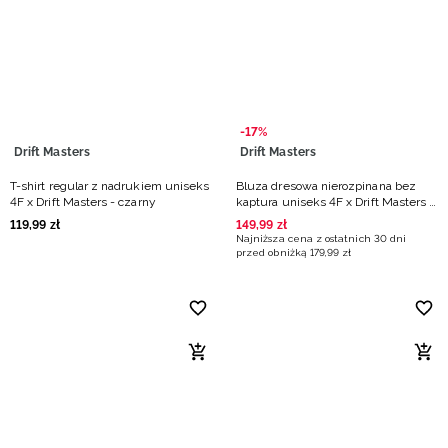
-17%
Drift Masters
Drift Masters
T-shirt regular z nadrukiem uniseks
Bluza dresowa nierozpinana bez
4F x Drift Masters - czarny
kaptura uniseks 4F x Drift Masters -
czarna
119
,
99
zł
149
,
99
zł
Najniższa cena z ostatnich 30 dni
przed obniżką
179
,
99
zł