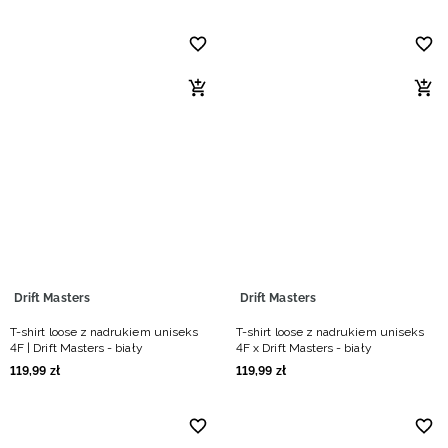
Drift Masters
Drift Masters
T-shirt loose z nadrukiem uniseks
T-shirt loose z nadrukiem uniseks
4F | Drift Masters - biały
4F x Drift Masters - biały
119
,
99
zł
119
,
99
zł