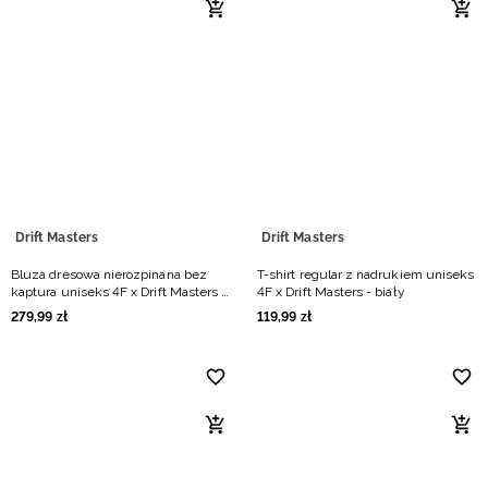
Drift Masters
Drift Masters
Bluza dresowa nierozpinana bez
T-shirt regular z nadrukiem uniseks
kaptura uniseks 4F x Drift Masters -
4F x Drift Masters - biały
czarna
279
,
99
zł
119
,
99
zł