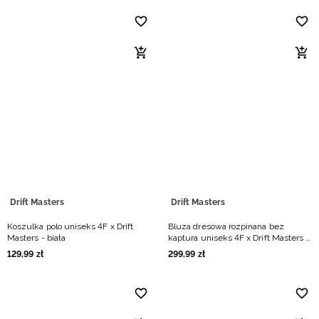
Drift Masters
Drift Masters
Koszulka polo uniseks 4F x Drift
Bluza dresowa rozpinana bez
Masters - biała
kaptura uniseks 4F x Drift Masters -
czarna
129
,
99
zł
299
,
99
zł