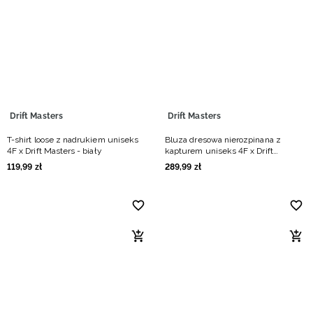
Drift Masters
Drift Masters
T-shirt loose z nadrukiem uniseks
Bluza dresowa nierozpinana z
4F x Drift Masters - biały
kapturem uniseks 4F x Drift
Masters - czarna
119
,
99
zł
289
,
99
zł