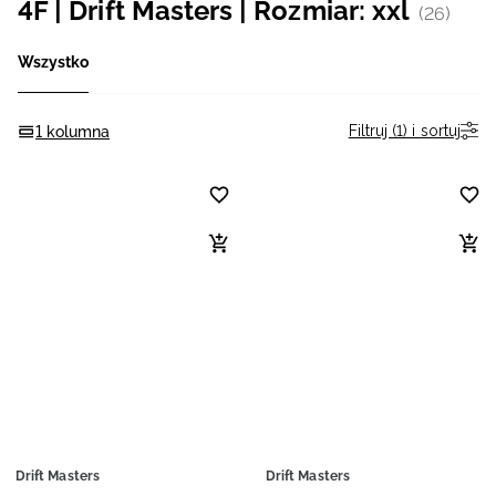
4F | Drift Masters | Rozmiar: xxl
(26)
Niemiecki / EUR
Wszystko
Rumuński / RON
Filtruj (1) i sortuj
1 kolumna
Słowacki / EUR
Ukraiński / UAH
Drift Masters
Drift Masters