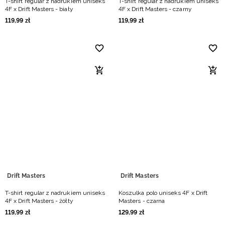
T-shirt regular z nadrukiem uniseks
T-shirt regular z nadrukiem uniseks
4F x Drift Masters - biały
4F x Drift Masters - czarny
119
,
99
zł
119
,
99
zł
Drift Masters
Drift Masters
T-shirt regular z nadrukiem uniseks
Koszulka polo uniseks 4F x Drift
4F x Drift Masters - żółty
Masters - czarna
119
,
99
zł
129
,
99
zł