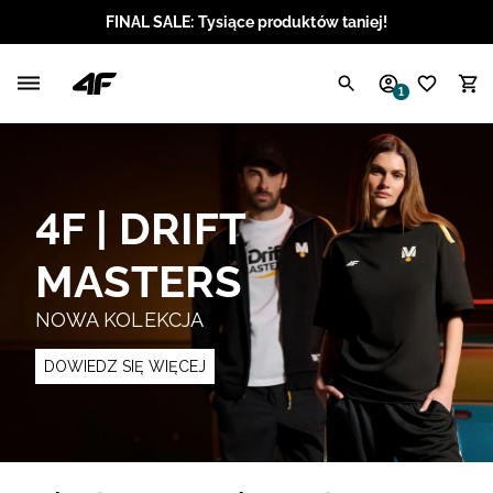
FINAL SALE: Tysiące produktów taniej!
Polski / PLN
1
Angielski / EUR
Angielski / USD
4F | DRIFT
Angielski / GBP
MASTERS
Chorwacki / EUR
NOWA KOLEKCJA
Czeski / CZK
DOWIEDZ SIĘ WIĘCEJ
Litewski / EUR
Łotewski / EUR