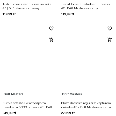
T-shirt loose z nadrukiem uniseks
T-shirt loose z nadrukiem uniseks
4F | Drift Masters - czarny
4F | Drift Masters - czarny
119
,
99
zł
119
,
99
zł
Drift Masters
Drift Masters
Kurtka softshell wiatroodporna
Bluza dresowa regular z kapturem
membrana 5000 uniseks 4F | Drift
uniseks 4F x Drift Masters - czarna
Masters - czarna
349
,
99
zł
279
,
99
zł