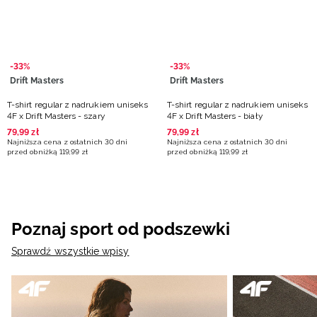
-33%
-33%
Drift Masters
Drift Masters
T-shirt regular z nadrukiem uniseks
T-shirt regular z nadrukiem uniseks
4F x Drift Masters - szary
4F x Drift Masters - biały
79
,
99
zł
79
,
99
zł
Najniższa cena z ostatnich 30 dni
Najniższa cena z ostatnich 30 dni
przed obniżką
119
,
99
zł
przed obniżką
119
,
99
zł
Poznaj sport od podszewki
Sprawdź wszystkie wpisy