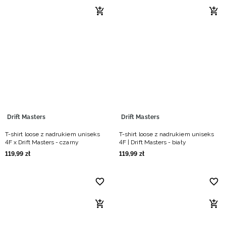
Drift Masters
Drift Masters
T-shirt loose z nadrukiem uniseks
T-shirt loose z nadrukiem uniseks
4F x Drift Masters - czarny
4F | Drift Masters - biały
119
,
99
zł
119
,
99
zł