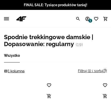
FINAL SALE: Tysiące produktów taniej!
Polski / PLN
1
Angielski / EUR
Spodnie trekkingowe damskie |
Angielski / USD
Dopasowanie: regularny
(19)
Angielski / GBP
Wszystko
Chorwacki / EUR
Filtruj (1) i sortuj
1 kolumna
Czeski / CZK
Litewski / EUR
Łotewski / EUR