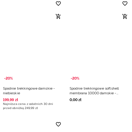
-20%
-20%
Spodnie trekkingowe damskie -
Spodnie trekkingowe softshell
niebieskie
membrana 10000 damskie -
niebieskie
199
,
99
zł
0
,
00
zł
Najniższa cena z ostatnich 30 dni
przed obniżką
249
,
99
zł