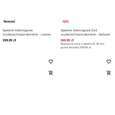
Nowość
-32%
Spodnie trekkingowe
Spodnie trekkingowe 2w1
szybkoschnące damskie - czarne
szybkoschnące damskie - beżowe
399
,
99
zł
169
,
99
zł
Najniższa cena z ostatnich 30 dni
przed obniżką
249
,
99
zł