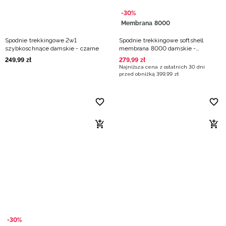
-30%
Membrana 8000
Spodnie trekkingowe 2w1
Spodnie trekkingowe softshell
szybkoschnące damskie - czarne
membrana 8000 damskie -
granatowe
249
,
99
zł
279
,
99
zł
Najniższa cena z ostatnich 30 dni
przed obniżką
399
,
99
zł
-30%