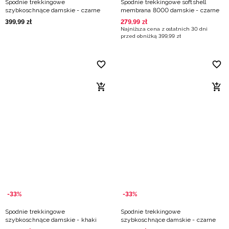
Spodnie trekkingowe
Spodnie trekkingowe softshell
szybkoschnące damskie - czarne
membrana 8000 damskie - czarne
399
,
99
zł
279
,
99
zł
Najniższa cena z ostatnich 30 dni
przed obniżką
399
,
99
zł
-33%
-33%
Spodnie trekkingowe
Spodnie trekkingowe
szybkoschnące damskie - khaki
szybkoschnące damskie - czarne