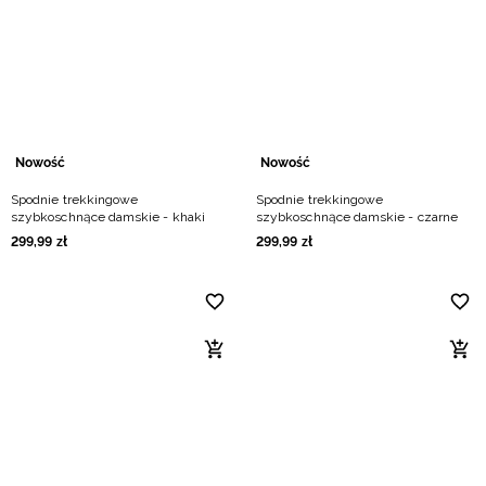
Niemiecki / EUR
Rumuński / RON
Słowacki / EUR
Nowość
Nowość
Ukraiński / UAH
Spodnie trekkingowe
Spodnie trekkingowe
szybkoschnące damskie - khaki
szybkoschnące damskie - czarne
299
,
99
zł
299
,
99
zł