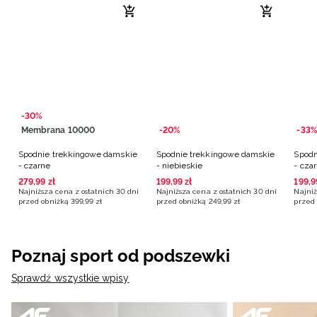
-30%
Membrana 10000
-20%
-33%
Spodnie trekkingowe damskie
Spodnie trekkingowe damskie
Spodn
- czarne
- niebieskie
- cza
279
,
99
zł
199
,
99
zł
199
,
9
Najniższa cena z ostatnich 30 dni
Najniższa cena z ostatnich 30 dni
Najniż
przed obniżką
399
,
99
zł
przed obniżką
249
,
99
zł
przed 
Poznaj sport od podszewki
Sprawdź wszystkie wpisy