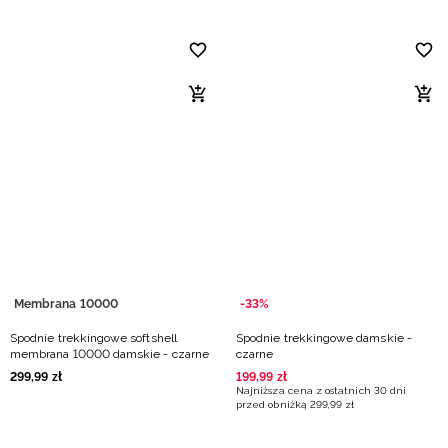
Membrana 10000
-33%
Spodnie trekkingowe softshell
Spodnie trekkingowe damskie -
membrana 10000 damskie - czarne
czarne
299
,
99
zł
199
,
99
zł
Najniższa cena z ostatnich 30 dni
przed obniżką
299
,
99
zł