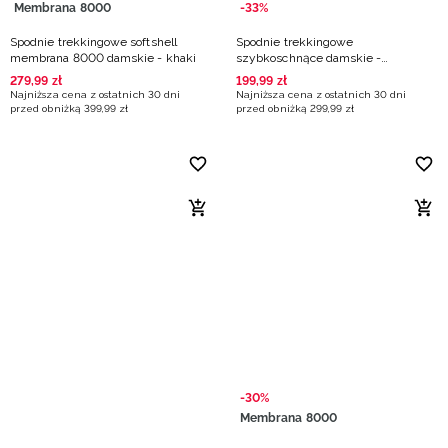
Membrana 8000
-33%
Spodnie trekkingowe softshell
Spodnie trekkingowe
membrana 8000 damskie - khaki
szybkoschnące damskie -
turkusowe
279
,
99
zł
199
,
99
zł
Najniższa cena z ostatnich 30 dni
Najniższa cena z ostatnich 30 dni
przed obniżką
399
,
99
zł
przed obniżką
299
,
99
zł
-30%
Membrana 8000