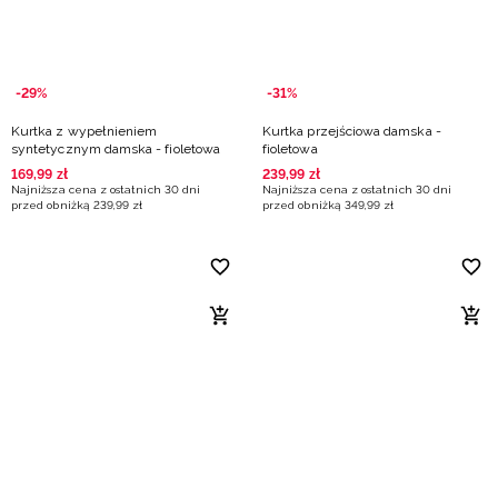
-29%
-31%
Kurtka z wypełnieniem
Kurtka przejściowa damska -
syntetycznym damska - fioletowa
fioletowa
169
,
99
zł
239
,
99
zł
Najniższa cena z ostatnich 30 dni
Najniższa cena z ostatnich 30 dni
przed obniżką
239
,
99
zł
przed obniżką
349
,
99
zł