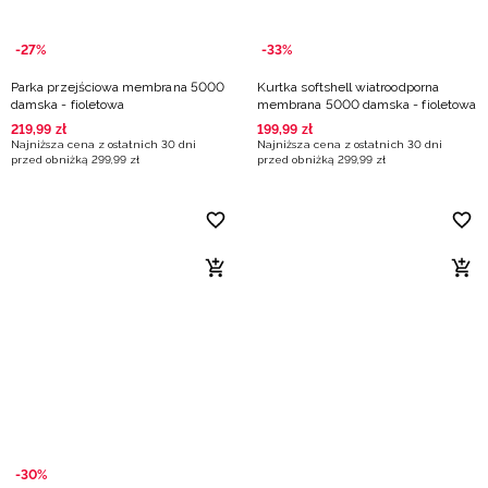
-27%
-33%
Parka przejściowa membrana 5000
Kurtka softshell wiatroodporna
damska - fioletowa
membrana 5000 damska - fioletowa
219
,
99
zł
199
,
99
zł
Najniższa cena z ostatnich 30 dni
Najniższa cena z ostatnich 30 dni
przed obniżką
299
,
99
zł
przed obniżką
299
,
99
zł
-30%