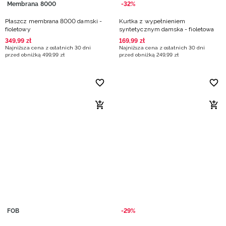
Membrana 8000
-32%
Płaszcz membrana 8000 damski -
Kurtka z wypełnieniem
fioletowy
syntetycznym damska - fioletowa
349
,
99
zł
169
,
99
zł
Najniższa cena z ostatnich 30 dni
Najniższa cena z ostatnich 30 dni
przed obniżką
499
,
99
zł
przed obniżką
249
,
99
zł
FOB
-29%