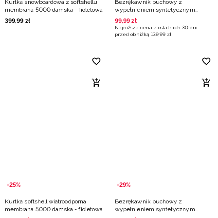
Kurtka snowboardowa z softshellu
Bezrękawnik puchowy z
membrana 5000 damska - fioletowa
wypełnieniem syntetycznym
damski - fioletowy
399
,
99
zł
99
,
99
zł
Najniższa cena z ostatnich 30 dni
przed obniżką
139
,
99
zł
-25%
-29%
Kurtka softshell wiatroodporna
Bezrękawnik puchowy z
membrana 5000 damska - fioletowa
wypełnieniem syntetycznym
damski - fioletowy