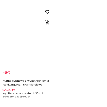
-19%
Kurtka puchowa z wypełnieniem z
recyklingu damska - fioletowa
129
,
99
zł
Najniższa cena z ostatnich 30 dni
przed obniżką
159
,
99
zł