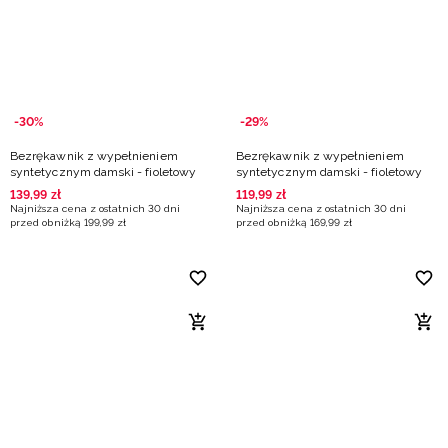
Niemiecki / EUR
Rumuński / RON
Słowacki / EUR
-30%
-29%
Bezrękawnik z wypełnieniem
Bezrękawnik z wypełnieniem
Ukraiński / UAH
syntetycznym damski - fioletowy
syntetycznym damski - fioletowy
139
,
99
zł
119
,
99
zł
Najniższa cena z ostatnich 30 dni
Najniższa cena z ostatnich 30 dni
przed obniżką
199
,
99
zł
przed obniżką
169
,
99
zł