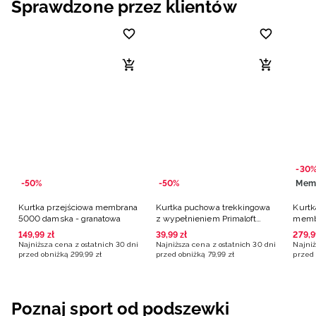
Sprawdzone przez klientów
-30
-50%
-50%
Mem
Kurtka przejściowa membrana
Kurtka puchowa trekkingowa
Kurtk
5000 damska - granatowa
z wypełnieniem Primaloft
memb
Silver damska -
czarn
149
,
99
zł
39
,
99
zł
279
,
9
pomarańczowa
Najniższa cena z ostatnich 30 dni
Najniższa cena z ostatnich 30 dni
Najniż
przed obniżką
299
,
99
zł
przed obniżką
79
,
99
zł
przed 
Poznaj sport od podszewki