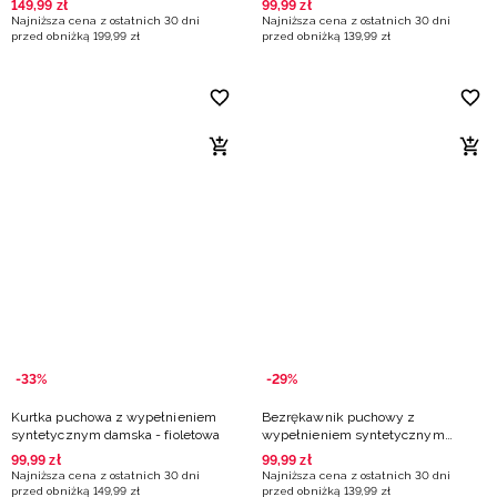
149
,
99
zł
99
,
99
zł
Najniższa cena z ostatnich 30 dni
Najniższa cena z ostatnich 30 dni
przed obniżką
199
,
99
zł
przed obniżką
139
,
99
zł
-33%
-29%
Kurtka puchowa z wypełnieniem
Bezrękawnik puchowy z
syntetycznym damska - fioletowa
wypełnieniem syntetycznym
damski - fioletowy
99
,
99
zł
99
,
99
zł
Najniższa cena z ostatnich 30 dni
Najniższa cena z ostatnich 30 dni
przed obniżką
149
,
99
zł
przed obniżką
139
,
99
zł