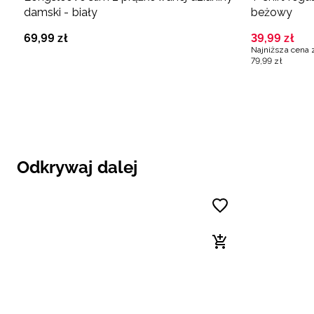
damski - biały
beżowy
69
,
99
zł
39
,
99
zł
Najniższa cena 
79
,
99
zł
Odkrywaj dalej