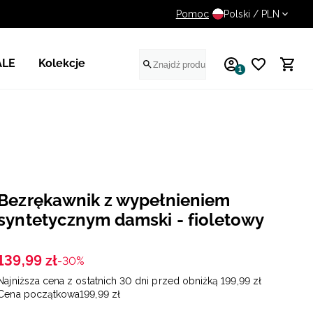
Pomoc
UWAGA NA FAŁSZYWE STR
Polski / PLN
ALE
Kolekcje
1
Bezrękawnik z wypełnieniem
syntetycznym damski - fioletowy
139
,
99
zł
-30%
Najniższa cena z ostatnich 30 dni przed obniżką
199
,
99
zł
Cena początkowa
199
,
99
zł