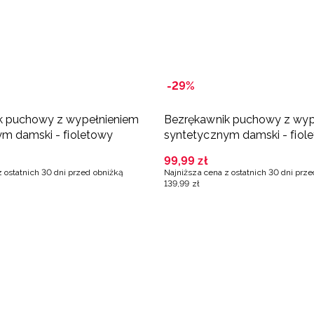
-29%
k puchowy z wypełnieniem
Bezrękawnik puchowy z wyp
m damski - fioletowy
syntetycznym damski - fiol
99
,
99
zł
z ostatnich 30 dni przed obniżką
Najniższa cena z ostatnich 30 dni prz
139
,
99
zł