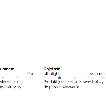
 zimnem
Objętość
Pro
Ultralight
Volume+
ierzchnia –
Produkt jest lekki, pakowny i łatwy
mperatury są
do przechowywania.