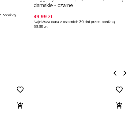
damskie - czarne
m
ed obniżką
49
,
99
zł
5
Najniższa cena z ostatnich 30 dni przed obniżką
69
,
99
zł