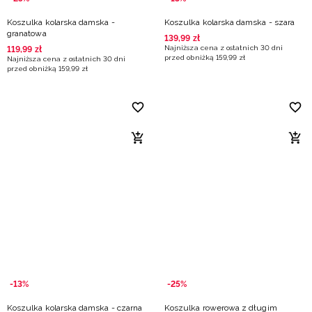
Koszulka kolarska damska -
Koszulka kolarska damska - szara
granatowa
139
,
99
zł
Najniższa cena z ostatnich 30 dni
119
,
99
zł
przed obniżką
159
,
99
zł
Najniższa cena z ostatnich 30 dni
przed obniżką
159
,
99
zł
-13%
-25%
Koszulka kolarska damska - czarna
Koszulka rowerowa z długim