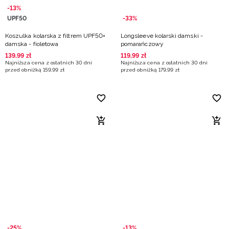
-13%
UPF50
-33%
Koszulka kolarska z filtrem UPF50+
Longsleeve kolarski damski -
damska - fioletowa
pomarańczowy
139
,
99
zł
119
,
99
zł
Najniższa cena z ostatnich 30 dni
Najniższa cena z ostatnich 30 dni
przed obniżką
159
,
99
zł
przed obniżką
179
,
99
zł
-25%
-13%