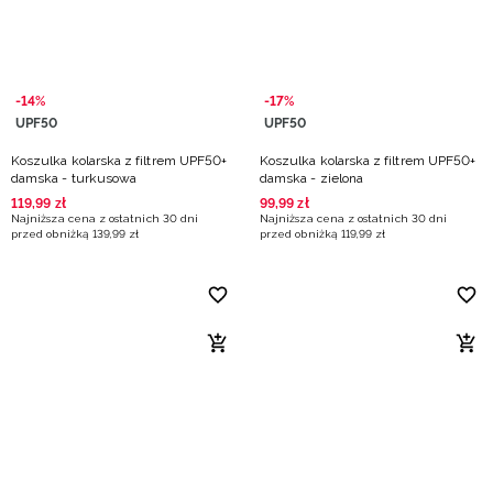
-14%
-17%
UPF50
UPF50
Koszulka kolarska z filtrem UPF50+
Koszulka kolarska z filtrem UPF50+
damska - turkusowa
damska - zielona
119
,
99
zł
99
,
99
zł
Najniższa cena z ostatnich 30 dni
Najniższa cena z ostatnich 30 dni
przed obniżką
139
,
99
zł
przed obniżką
119
,
99
zł