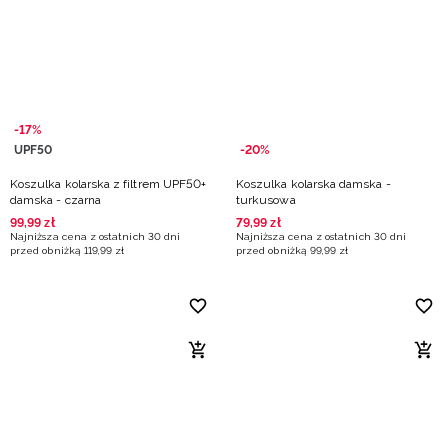
Niemiecki / EUR
Rumuński / RON
Słowacki / EUR
-17%
UPF50
-20%
Ukraiński / UAH
Koszulka kolarska z filtrem UPF50+
Koszulka kolarska damska -
damska - czarna
turkusowa
99
,
99
zł
79
,
99
zł
Najniższa cena z ostatnich 30 dni
Najniższa cena z ostatnich 30 dni
przed obniżką
119
,
99
zł
przed obniżką
99
,
99
zł