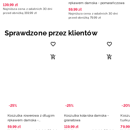
rękawem damska - pomarańczowa
139
,
99
zł
Najniższa cena z ostatnich 30 dni
59
,
99
zł
przed obniżką
159
,
99
zł
Najniższa cena z ostatnich 30 dni
przed obniżką
79
,
99
zł
Sprawdzone przez klientów
-25%
-25%
-20
Koszulka rowerowa z długim
Koszulka kolarska damska -
Koszu
rękawem damska -
granatowa
turk
pomarańczowa
59
,
99
zł
119
,
99
zł
79
,
99