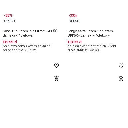
-33%
-33%
UPF50
UPF50
Koszulka kolarska z filtrem UPF50+
Longsleeve kolarski z filtrem
damska - fioletowa
UPF50+ damski - fioletowy
119
,
99
zł
119
,
99
zł
Najniższa cena z ostatnich 30 dni
Najniższa cena z ostatnich 30 dni
przed obniżką
179
,
99
zł
przed obniżką
179
,
99
zł