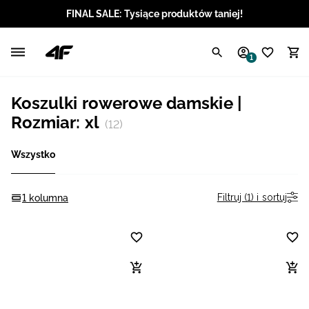
FINAL SALE: Tysiące produktów taniej!
Polski / PLN
1
Angielski / EUR
Koszulki rowerowe damskie |
Angielski / USD
Rozmiar: xl
(12)
Angielski / GBP
Wszystko
Chorwacki / EUR
Filtruj (1) i sortuj
1 kolumna
Czeski / CZK
Litewski / EUR
Łotewski / EUR