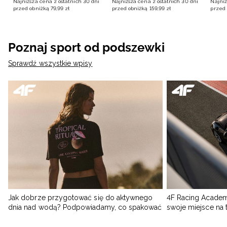
Najniższa cena z ostatnich 30 dni
Najniższa cena z ostatnich 30 dni
Najniż
przed obniżką
79
,
99
zł
przed obniżką
159
,
99
zł
przed 
Poznaj sport od podszewki
Sprawdź wszystkie wpisy
Jak dobrze przygotować się do aktywnego
4F Racing Academ
dnia nad wodą? Podpowiadamy, co spakować
swoje miejsce na 