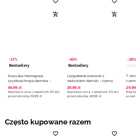
-17%
-40%
-25%
Bestsellery
Bestsellery
Koszulka treningowa
Longsleeve oversize z
T-shir
szybkoschnąca damska -
nadrukiem damski - czarny
czarn
czarna
49
,
99
zł
29
,
99
zł
29
,
99
Najniższa cena z ostatnich 30 dni
Najniższa cena z ostatnich 30 dni
Najniż
przed obniżką
59
,
99
zł
przed obniżką
49
,
99
zł
przed 
Często kupowane razem