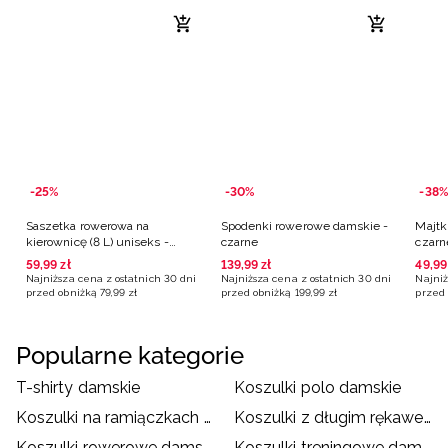
-25%
-30%
-38%
Saszetka rowerowa na
Spodenki rowerowe damskie -
Majtk
kierownicę (8 L) uniseks -
czarne
czarn
czarna
59
,
99
zł
139
,
99
zł
49
,
99
Najniższa cena z ostatnich 30 dni
Najniższa cena z ostatnich 30 dni
Najniż
przed obniżką
79
,
99
zł
przed obniżką
199
,
99
zł
przed 
Popularne kategorie
T-shirty damskie
Koszulki polo damskie
Koszulki na ramiączkach damskie
Koszulki z długim rękawem damskie
Koszulki rowerowe damskie
Koszulki treningowe damskie