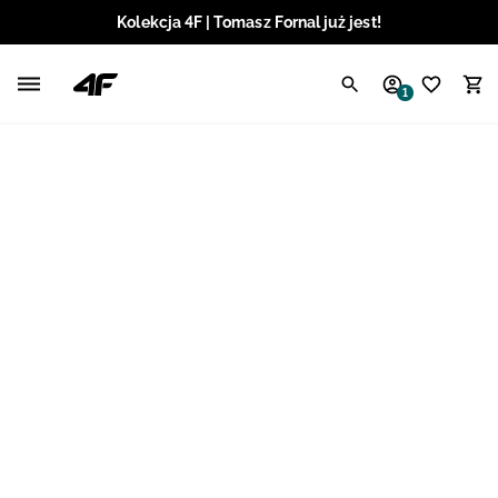
Kolekcja 4F | Tomasz Fornal już jest!
Polski / PLN
1
Angielski / EUR
Angielski / USD
Angielski / GBP
Chorwacki / EUR
Czeski / CZK
Litewski / EUR
Łotewski / EUR