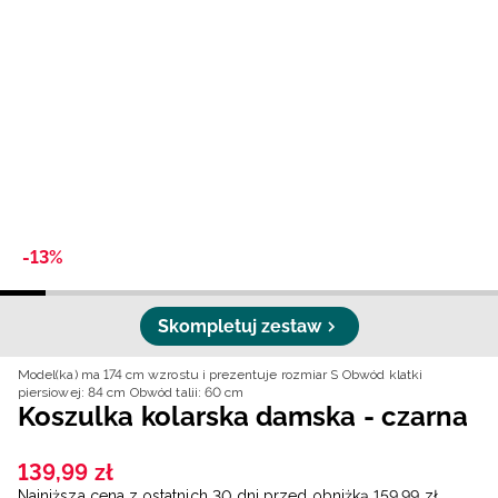
Niemiecki / EUR
Rumuński / RON
Słowacki / EUR
Ukraiński / UAH
-13%
Skompletuj zestaw
Model(ka) ma 174 cm wzrostu i prezentuje rozmiar S
Obwód klatki
piersiowej: 84 cm
Obwód talii: 60 cm
Koszulka kolarska damska - czarna
139
,
99
zł
Najniższa cena z ostatnich 30 dni przed obniżką
159
,
99
zł