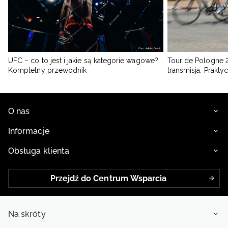
UFC – co to jest i jakie są kategorie wagowe?
Tour de Pologne 2
Kompletny przewodnik
transmisja. Prakt
O nas
Informacje
Obsługa klienta
Przejdź do Centrum Wsparcia
Na skróty