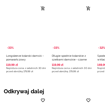
-33%
-33%
-32%
Longsleeve kolarski damski -
Długie spodnie kolarskie z
Spode
pomarańczowy
szelkami damskie - czarne
wkład
119
,
99
zł
119
,
99
zł
169
,
9
Najniższa cena z ostatnich 30 dni
Najniższa cena z ostatnich 30 dni
Najniż
przed obniżką
179
,
99
zł
przed obniżką
179
,
99
zł
przed 
Odkrywaj dalej