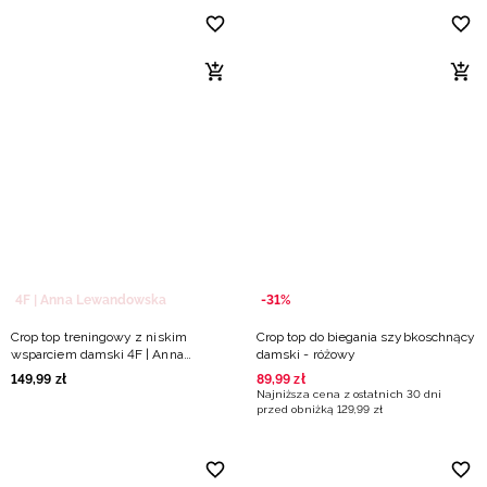
4F | Anna Lewandowska
-31%
Crop top treningowy z niskim
Crop top do biegania szybkoschnący
wsparciem damski 4F | Anna
damski - różowy
Lewandowska - beżowy
149
,
99
zł
89
,
99
zł
Najniższa cena z ostatnich 30 dni
przed obniżką
129
,
99
zł