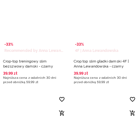
-33%
-33%
Recommended by Anna Lewandowska
4F | Anna Lewandowska
Crop-top treningowy slim
Crop top slim gładki damski 4F |
bezszwowy damski - czarny
Anna Lewandowska - czarny
39
,
99
zł
39
,
99
zł
Najniższa cena z ostatnich 30 dni
Najniższa cena z ostatnich 30 dni
przed obniżką
59
,
99
zł
przed obniżką
59
,
99
zł