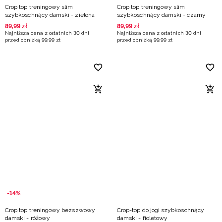
Crop top treningowy slim
Crop top treningowy slim
szybkoschnący damski - zielona
szybkoschnący damski - czarny
89
,
99
zł
89
,
99
zł
Najniższa cena z ostatnich 30 dni
Najniższa cena z ostatnich 30 dni
przed obniżką
99
,
99
zł
przed obniżką
99
,
99
zł
-14%
Crop top treningowy bezszwowy
Crop-top do jogi szybkoschnący
damski - różowy
damski - fioletowy