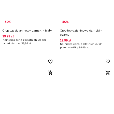
-50%
-50%
Crop top dzianinowy damski - biały
Crop top dzianinowy damski -
czarny
19
,
99
zł
Najniższa cena z ostatnich 30 dni
19
,
99
zł
przed obniżką
39
,
99
zł
Najniższa cena z ostatnich 30 dni
przed obniżką
39
,
99
zł