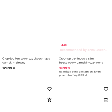
-33%
Recommended by Anna Lewandowska
Crop-top tenisowy szybkoschnący
Crop-top treningowy slim
damski - zielony
bezszwowy damski - czerwony
129
,
99
zł
39
,
99
zł
Najniższa cena z ostatnich 30 dni
przed obniżką
59
,
99
zł