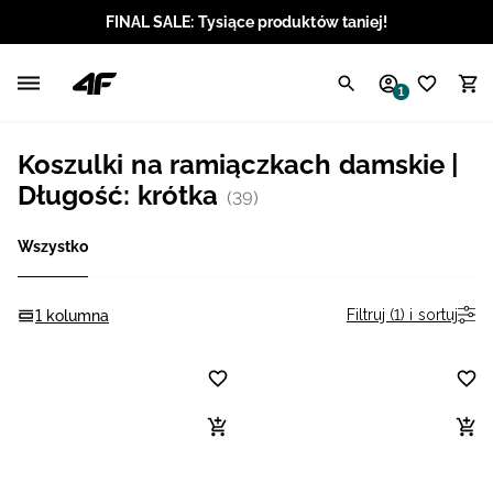
FINAL SALE: Tysiące produktów taniej!
Polski / PLN
1
Angielski / EUR
Koszulki na ramiączkach damskie |
Angielski / USD
Długość: krótka
(39)
Angielski / GBP
Wszystko
Chorwacki / EUR
Filtruj (1) i sortuj
1 kolumna
Czeski / CZK
Litewski / EUR
Łotewski / EUR