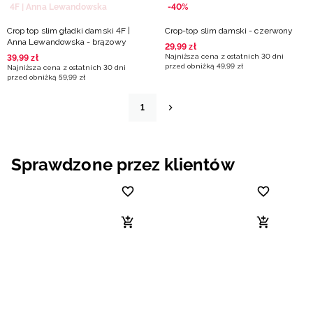
4F | Anna Lewandowska
-40%
Crop top slim gładki damski 4F |
Crop-top slim damski - czerwony
Anna Lewandowska - brązowy
29
,
99
zł
Najniższa cena z ostatnich 30 dni
39
,
99
zł
przed obniżką
49
,
99
zł
Najniższa cena z ostatnich 30 dni
przed obniżką
59
,
99
zł
1
Sprawdzone przez klientów