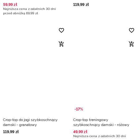
59
,
99
zł
119
,
99
zł
Najniższa cena z ostatnich 30 dni
przed obniżką
69
,
99
zł
-17%
Crop-top do jogi szybkoschnący
Crop-top treningowy
damski - granatowy
szybkoschnący damski - różowy
119
,
99
zł
49
,
99
zł
Najniższa cena z ostatnich 30 dni