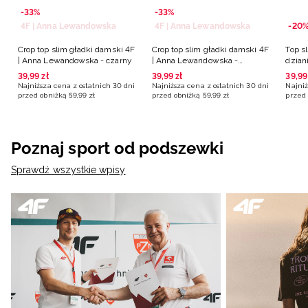
-33%
-33%
4F | Anna Lewandowska
4F | Anna Lewandowska
-20
Crop top slim gładki damski 4F
Crop top slim gładki damski 4F
Top s
| Anna Lewandowska - czarny
| Anna Lewandowska -
dzian
brązowy
39
,
99
zł
39
,
99
zł
39
,
99
Najniższa cena z ostatnich 30 dni
Najniższa cena z ostatnich 30 dni
Najniż
przed obniżką
59
,
99
zł
przed obniżką
59
,
99
zł
przed 
Poznaj sport od podszewki
Sprawdź wszystkie wpisy