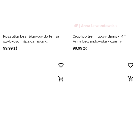
4F | Anna Lewandowska
Koszulka bez rękawów do tenisa
Crop top treningowy damski 4F |
szybkoschnąca damska -
Anna Lewandowska - czarny
burgundowa
99
,
99
zł
99
,
99
zł