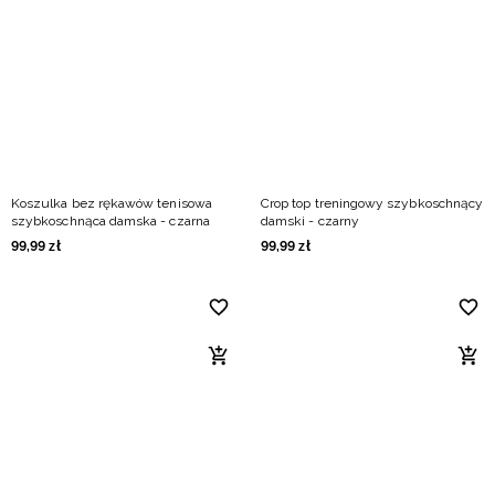
Niemiecki / EUR
Rumuński / RON
Słowacki / EUR
Ukraiński / UAH
Koszulka bez rękawów tenisowa
Crop top treningowy szybkoschnący
szybkoschnąca damska - czarna
damski - czarny
99
,
99
zł
99
,
99
zł