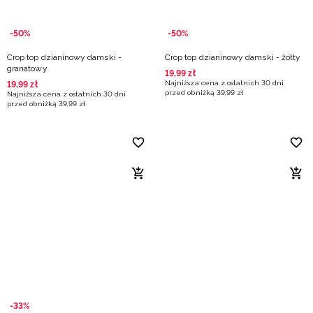
-50%
-50%
Crop top dzianinowy damski -
Crop top dzianinowy damski - żółty
granatowy
19
,
99
zł
Najniższa cena z ostatnich 30 dni
19
,
99
zł
przed obniżką
39
,
99
zł
Najniższa cena z ostatnich 30 dni
przed obniżką
39
,
99
zł
-33%