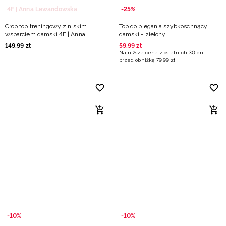
4F | Anna Lewandowska
-25%
Crop top treningowy z niskim
Top do biegania szybkoschnący
wsparciem damski 4F | Anna
damski - zielony
Lewandowska - czarny
149
,
99
zł
59
,
99
zł
Najniższa cena z ostatnich 30 dni
przed obniżką
79
,
99
zł
-10%
-10%