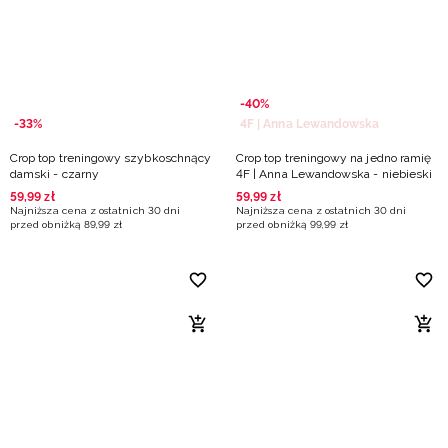
-40%
-33%
4F | Anna Lewandowska
Crop top treningowy szybkoschnący
Crop top treningowy na jedno ramię
damski - czarny
4F | Anna Lewandowska - niebieski
59
,
99
zł
59
,
99
zł
Najniższa cena z ostatnich 30 dni
Najniższa cena z ostatnich 30 dni
przed obniżką
89
,
99
zł
przed obniżką
99
,
99
zł