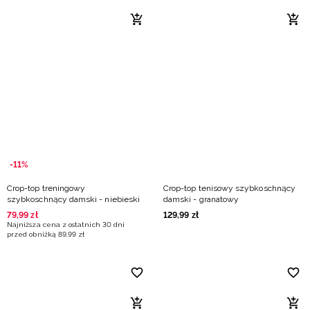
-11%
Crop-top treningowy
Crop-top tenisowy szybkoschnący
szybkoschnący damski - niebieski
damski - granatowy
79
,
99
zł
129
,
99
zł
Najniższa cena z ostatnich 30 dni
przed obniżką
89
,
99
zł