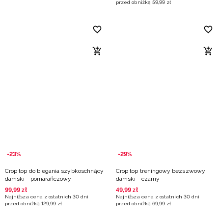
przed obniżką
59
,
99
zł
-23%
-29%
Crop top do biegania szybkoschnący
Crop top treningowy bezszwowy
damski - pomarańczowy
damski - czarny
99
,
99
zł
49
,
99
zł
Najniższa cena z ostatnich 30 dni
Najniższa cena z ostatnich 30 dni
przed obniżką
129
,
99
zł
przed obniżką
69
,
99
zł