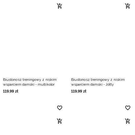
Biustonosz treningowy z niskim
Biustonosz treningowy z niskim
wsparciem damski - multikolor
wsparciem damski - żółty
119
,
99
zł
119
,
99
zł