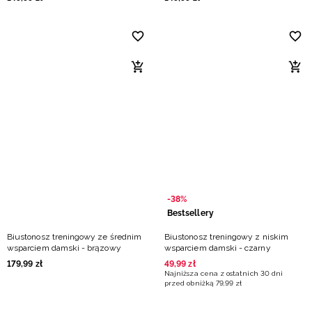
-38%
Bestsellery
Biustonosz treningowy ze średnim
Biustonosz treningowy z niskim
wsparciem damski - brązowy
wsparciem damski - czarny
179
,
99
zł
49
,
99
zł
Najniższa cena z ostatnich 30 dni
przed obniżką
79
,
99
zł