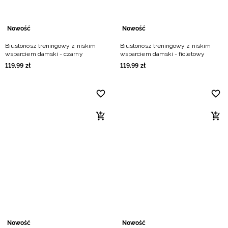
Nowość
Nowość
Biustonosz treningowy z niskim
Biustonosz treningowy z niskim
wsparciem damski - czarny
wsparciem damski - fioletowy
119
,
99
zł
119
,
99
zł
Nowość
Nowość