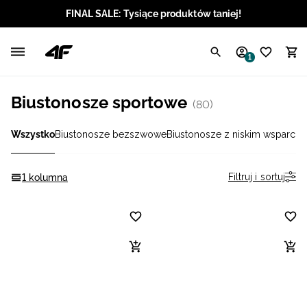
FINAL SALE: Tysiące produktów taniej!
Polski / PLN
1
Angielski / EUR
Biustonosze sportowe
(80)
Angielski / USD
Wszystko
Biustonosze bezszwowe
Biustonosze z niskim wsparcie
Angielski / GBP
Chorwacki / EUR
Filtruj i sortuj
1 kolumna
Czeski / CZK
Litewski / EUR
Łotewski / EUR