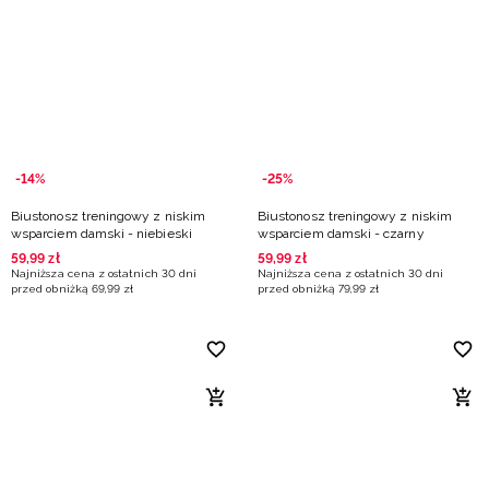
-14%
-25%
Biustonosz treningowy z niskim
Biustonosz treningowy z niskim
wsparciem damski - niebieski
wsparciem damski - czarny
59
,
99
zł
59
,
99
zł
Najniższa cena z ostatnich 30 dni
Najniższa cena z ostatnich 30 dni
przed obniżką
69
,
99
zł
przed obniżką
79
,
99
zł