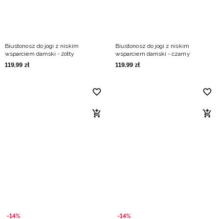
Biustonosz do jogi z niskim
Biustonosz do jogi z niskim
wsparciem damski - żółty
wsparciem damski - czarny
119
,
99
zł
119
,
99
zł
-14%
-14%