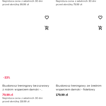
Najniższa cena z ostatnich 30 dni
Najniższa cena z ostatnich 30 dni
przed obniżką
99
,
99
zł
przed obniżką
79
,
99
zł
-33%
Biustonosz treningowy bezszwowy
Biustonosz treningowy ze średnim
z niskim wsparciem damski -
wsparciem damski - fioletowy
różowy
79
,
99
zł
179
,
99
zł
Najniższa cena z ostatnich 30 dni
przed obniżką
119
,
99
zł