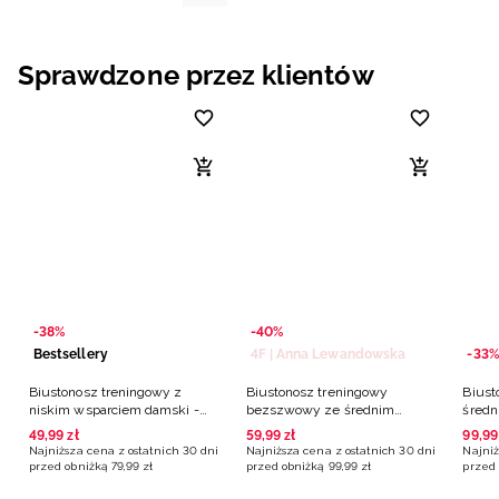
Sprawdzone przez klientów
-38%
-40%
Bestsellery
4F | Anna Lewandowska
-33%
Biustonosz treningowy z
Biustonosz treningowy
Biust
niskim wsparciem damski -
bezszwowy ze średnim
średn
czarny
wsparciem 4F | Anna
czarn
49
,
99
zł
59
,
99
zł
99
,
99
Lewandowska - niebieski
Najniższa cena z ostatnich 30 dni
Najniższa cena z ostatnich 30 dni
Najniż
przed obniżką
79
,
99
zł
przed obniżką
99
,
99
zł
przed 