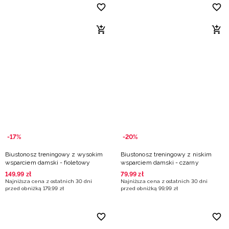
-17%
-20%
Biustonosz treningowy z wysokim
Biustonosz treningowy z niskim
wsparciem damski - fioletowy
wsparciem damski - czarny
149
,
99
zł
79
,
99
zł
Najniższa cena z ostatnich 30 dni
Najniższa cena z ostatnich 30 dni
przed obniżką
179
,
99
zł
przed obniżką
99
,
99
zł