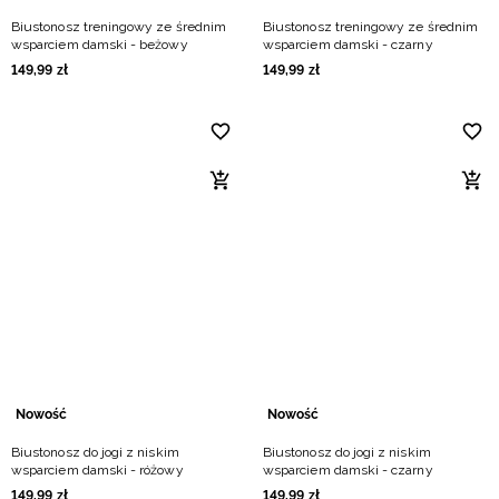
Biustonosz treningowy ze średnim
Biustonosz treningowy ze średnim
wsparciem damski - beżowy
wsparciem damski - czarny
149
,
99
zł
149
,
99
zł
Nowość
Nowość
Biustonosz do jogi z niskim
Biustonosz do jogi z niskim
wsparciem damski - różowy
wsparciem damski - czarny
149
,
99
zł
149
,
99
zł