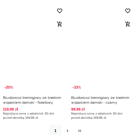
-20%
-33%
Biustonosz treningowy ze średnim
Biustonosz treningowy ze średnim
wsparciem damski - fioletowy
wsparciem damski - czarny
119
,
99
zł
99
,
99
zł
Najniższa cena z ostatnich 30 dni
Najniższa cena z ostatnich 30 dni
przed obniżką
149
,
99
zł
przed obniżką
149
,
99
zł
1