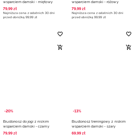
wsparciem damski - miętowy
wsparciem damski - różowy
79
,
99
zł
79
,
99
zł
Najniższa cena z ostatnich 30 dni
Najniższa cena z ostatnich 30 dni
przed obniżką
99
,
99
zł
przed obniżką
99
,
99
zł
-20%
-13%
Biustonosz do jogi z niskim
Biustonosz treningowy z niskim
wsparciem damski - czarny
wsparciem damski - szary
79
,
99
zł
69
,
99
zł