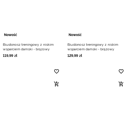
Niemiecki / EUR
Rumuński / RON
Słowacki / EUR
Nowość
Nowość
Biustonosz treningowy z niskim
Biustonosz treningowy z niskim
Ukraiński / UAH
wsparciem damski - brązowy
wsparciem damski - brązowy
119
,
99
zł
129
,
99
zł