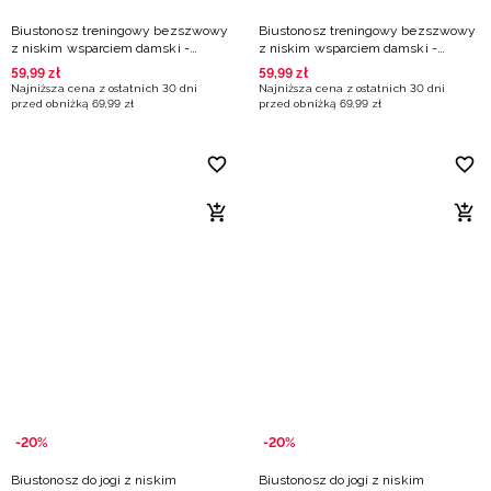
Biustonosz treningowy bezszwowy
Biustonosz treningowy bezszwowy
z niskim wsparciem damski -
z niskim wsparciem damski -
turkusowy
czarny
59
,
99
zł
59
,
99
zł
Najniższa cena z ostatnich 30 dni
Najniższa cena z ostatnich 30 dni
przed obniżką
69
,
99
zł
przed obniżką
69
,
99
zł
-20%
-20%
Biustonosz do jogi z niskim
Biustonosz do jogi z niskim