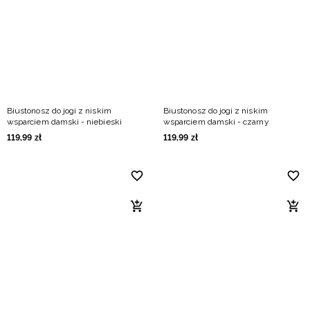
Biustonosz do jogi z niskim
Biustonosz do jogi z niskim
wsparciem damski - niebieski
wsparciem damski - czarny
119
,
99
zł
119
,
99
zł