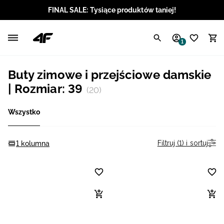
FINAL SALE: Tysiące produktów taniej!
Polski / PLN
1
Angielski / EUR
Buty zimowe i przejściowe damskie
Angielski / USD
| Rozmiar: 39
(20)
Angielski / GBP
Wszystko
Chorwacki / EUR
Filtruj (1) i sortuj
1 kolumna
Czeski / CZK
Litewski / EUR
Łotewski / EUR