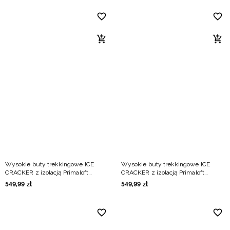
Wysokie buty trekkingowe ICE
Wysokie buty trekkingowe ICE
CRACKER z izolacją Primaloft
CRACKER z izolacją Primaloft
damskie - czarne
damskie - niebieskie
549
,
99
zł
549
,
99
zł