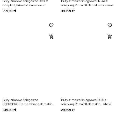
Buty zimowe śniegowce DCX z
Buty zimowe śniegowce INUA z
ociepliną Primaloft damskie -
ociepliną Primaloft damskie - czarne
kremowe
299
,
99
zł
399
,
99
zł
Buty zimowe śniegowce
Buty zimowe śniegowce DCX z
SNOWDROP z membraną damskie -
ociepliną Primaloft damskie - khaki
różowe
349
,
99
zł
299
,
99
zł