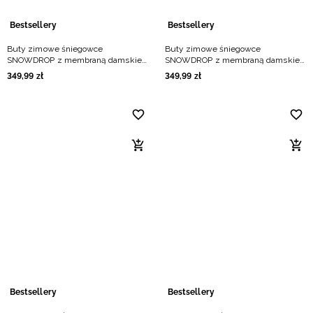
Bestsellery
Bestsellery
Buty zimowe śniegowce
Buty zimowe śniegowce
SNOWDROP z membraną damskie -
SNOWDROP z membraną damskie -
beżowe
czarne
349
,
99
zł
349
,
99
zł
Bestsellery
Bestsellery