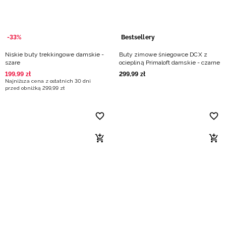
-33%
Bestsellery
Niskie buty trekkingowe damskie -
Buty zimowe śniegowce DCX z
szare
ociepliną Primaloft damskie - czarne
199
,
99
zł
299
,
99
zł
Najniższa cena z ostatnich 30 dni
przed obniżką
299
,
99
zł