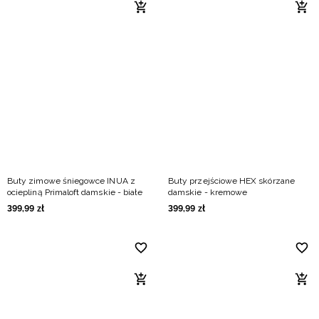
Buty zimowe śniegowce INUA z
Buty przejściowe HEX skórzane
ociepliną Primaloft damskie - białe
damskie - kremowe
399
,
99
zł
399
,
99
zł