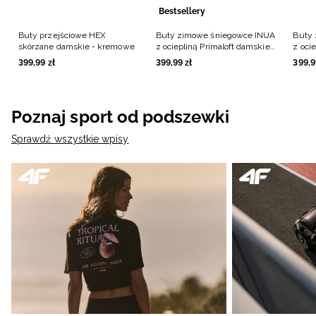
Bestsellery
Buty przejściowe HEX
Buty zimowe śniegowce INUA
Buty
skórzane damskie - kremowe
z ociepliną Primaloft damskie -
z oci
czarne
oliwk
399
,
99
zł
399
,
99
zł
399
,
9
Poznaj sport od podszewki
Sprawdź wszystkie wpisy