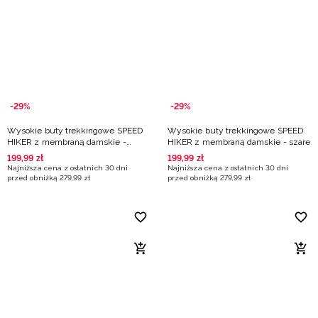
Niemiecki / EUR
Rumuński / RON
Słowacki / EUR
-29%
-29%
Ukraiński / UAH
Wysokie buty trekkingowe SPEED
Wysokie buty trekkingowe SPEED
HIKER z membraną damskie -
HIKER z membraną damskie - szare
fioletowe
199
,
99
zł
199
,
99
zł
Najniższa cena z ostatnich 30 dni
Najniższa cena z ostatnich 30 dni
przed obniżką
279
,
99
zł
przed obniżką
279
,
99
zł