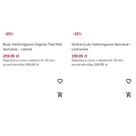
-30%
-33%
Buty trekkingowe Original Trail Mid
Niskie buty trekkingowe damskie -
damskie - czarne
czerwone
259
,
99
zł
199
,
99
zł
Najniższa cena z ostatnich 30 dni
Najniższa cena z ostatnich 30 dni
przed obniżką
369
,
99
zł
przed obniżką
299
,
99
zł