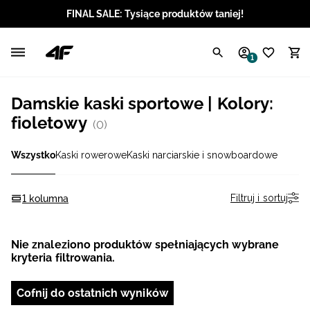
FINAL SALE: Tysiące produktów taniej!
Polski / PLN
1
Angielski / EUR
Damskie kaski sportowe | Kolory:
Angielski / USD
fioletowy
(0)
Angielski / GBP
Wszystko
Kaski rowerowe
Kaski narciarskie i snowboardowe
Chorwacki / EUR
Filtruj i sortuj
1 kolumna
Czeski / CZK
Nie znaleziono produktów spełniających wybrane
Litewski / EUR
kryteria filtrowania.
Łotewski / EUR
Cofnij do ostatnich wyników