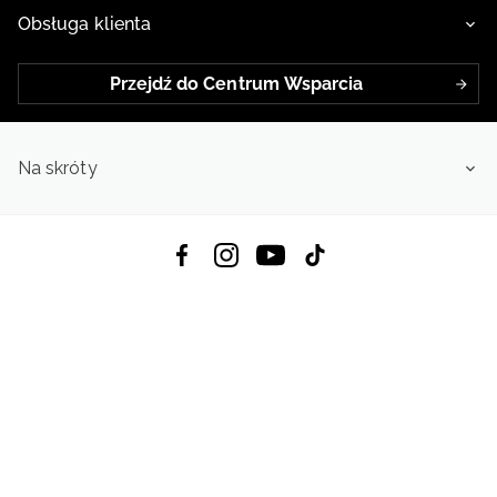
Obsługa klienta
Przejdź do Centrum Wsparcia
Na skróty
Pobierz Aplikację:
App Store
Google Play
App Gallery
Wszystkie prawa zastrzeżone © 2026
4f.com.pl: Odzież, obuwie i akcesoria sportowe | Powered by OTCF