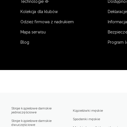
Technologie 4F
Dostępno
Kolekcja dla klubów
Deklaracj
Odzież firmowa z nadrukiem
Informacja
Mapa serwisu
Bezpiecz
Blog
Program l
Stroje kąpielowe damskie
Kąpielówki męskie
jednoczęściowe
Spodenki męskie
Stroje kąpielowe damskie
dwuczęściowe