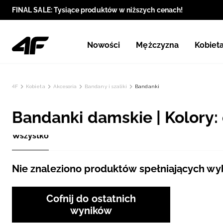
FINAL SALE: Tysiące produktów w niższych cenach!
Nowości
Mężczyzna
Kobiet
4F
Kobieta
Akcesoria
Bandany i szaliki
Bandanki
Bandanki damskie | Kolory:
Wszystko
Nie znaleziono produktów spełniających wybr
Cofnij do ostatnich
wyników