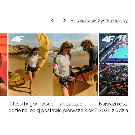
Sprawdź wszystkie wpisy
Kitesurfing w Polsce – jak zacząć i
Najważniejsze w
gdzie najlepiej postawić pierwsze kroki?
2026 z udziałem
turnieje