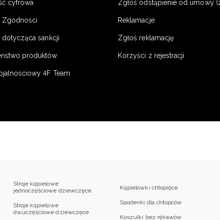
ść cyfrowa
Zgłoś odstąpienie od umowy (
e Zgodności
Reklamacje
 dotycząca sankcji
Zgłoś reklamację
eństwo produktów
Korzyści z rejestracji
ojalnościowy 4F Team
Stroje kąpielowe
Kąpielówki chłopięce
jednoczęściowe dziewczęce
Spodenki dla chłopców
Stroje kąpielowe
dwuczęściowe dziewczęce
Koszulki bez rękawów