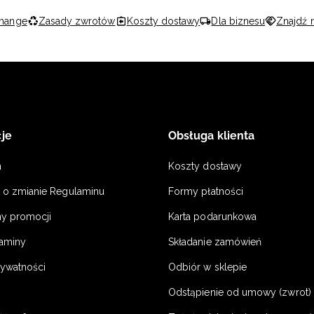
hange
Zasady zwrotów
Koszty dostawy
Dla biznesu
Znajdź 
je
Obsługa klienta
n
Koszty dostawy
a o zmianie Regulaminu
Formy płatności
y promocji
Karta podarunkowa
laminy
Składanie zamówień
rywatności
Odbiór w sklepie
Odstąpienie od umowy (zwrot) -