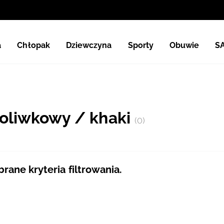
a
Chłopak
Dziewczyna
Sporty
Obuwie
S
 oliwkowy / khaki
(0)
ane kryteria filtrowania.