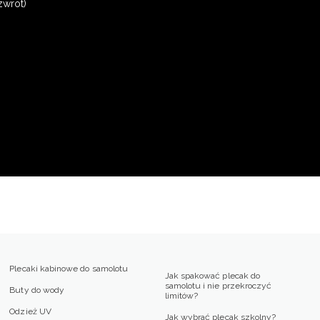
zwrot)
Plecaki kabinowe do samolotu
Jak spakować plecak do
samolotu i nie przekroczyć
Buty do wody
limitów?
Odzież UV
Jak wybrać plecak szkolny?