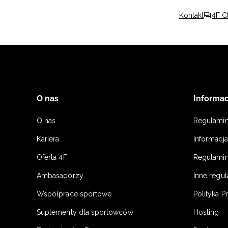
Kontakt
4F C
O nas
Informac
O nas
Regulami
Kariera
Informacj
Oferta 4F
Regulamin
Ambasadorzy
Inne regu
Współprace sportowe
Polityka P
Suplementy dla sportowców
Hosting