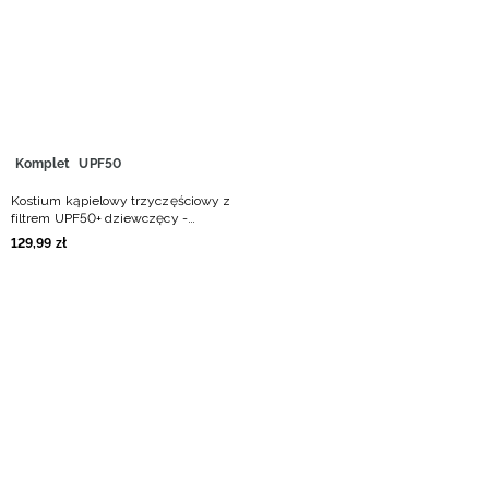
Niemiecki / EUR
Rumuński / RON
Słowacki / EUR
Komplet
UPF50
Ukraiński / UAH
Kostium kąpielowy trzyczęściowy z
filtrem UPF50+ dziewczęcy -
multikolor
129
,
99
zł