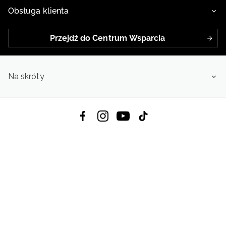
Obsługa klienta
Przejdź do Centrum Wsparcia
Na skróty
Pobierz Aplikację:
App Store
Google Play
App Gallery
Wszystkie prawa zastrzeżone © 2026
4f.com.pl: Odzież, obuwie i akcesoria sportowe | Powered by OTCF