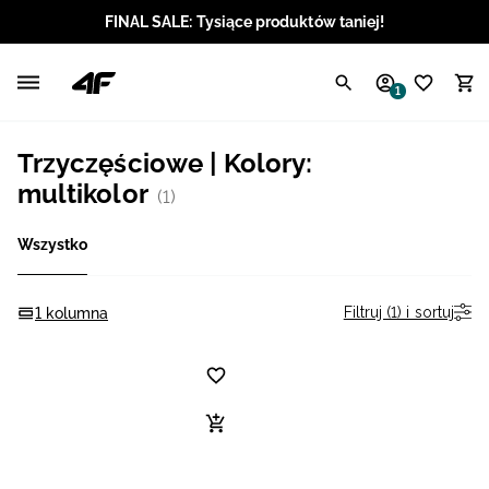
FINAL SALE: Tysiące produktów taniej!
Polski / PLN
1
Angielski / EUR
Trzyczęściowe | Kolory:
Angielski / USD
multikolor
(1)
Angielski / GBP
Wszystko
Chorwacki / EUR
Filtruj (1) i sortuj
1 kolumna
Czeski / CZK
Litewski / EUR
Łotewski / EUR