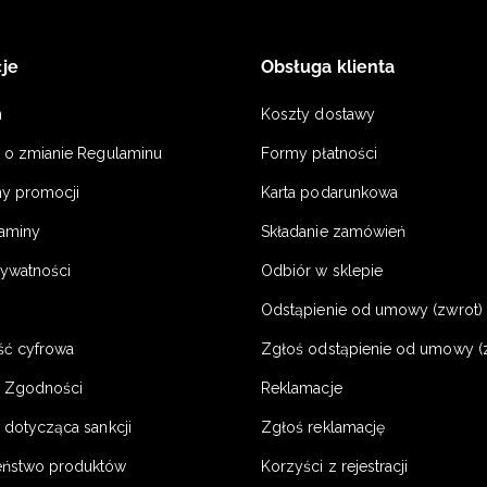
je
Obsługa klienta
n
Koszty dostawy
a o zmianie Regulaminu
Formy płatności
y promocji
Karta podarunkowa
laminy
Składanie zamówień
rywatności
Odbiór w sklepie
Odstąpienie od umowy (zwrot) -
ść cyfrowa
Zgłoś odstąpienie od umowy (
e Zgodności
Reklamacje
 dotycząca sankcji
Zgłoś reklamację
eństwo produktów
Korzyści z rejestracji