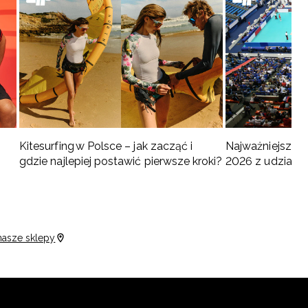
Kitesurfing w Polsce – jak zacząć i
Najważniejsze w
gdzie najlepiej postawić pierwsze kroki?
2026 z udziałem
turnieje
nasze sklepy