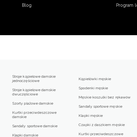
Blog
Program l
Stroje kąpielowe damskie
Kąpielówki męskie
jednoczęściowe
Spodenki męskie
Stroje kąpielowe damskie
dwuczęściowe
Męskie koszulki bez rękawów
Szorty plażowe damskie
Sandały sportowe męskie
Kurtki przeciwdeszczowe
Klapki męskie
damskie
Czapki z daszkiem męskie
Sandały sportowe damskie
Kurtki przeciwdeszczowe
Klapki damskie