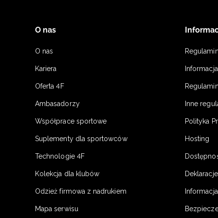
O nas
Informac
O nas
Regulami
Kariera
Informacj
Oferta 4F
Regulamin
Ambasadorzy
Inne regu
Współprace sportowe
Polityka P
Suplementy dla sportowców
Hosting
Technologie 4F
Dostępno
Kolekcja dla klubów
Deklaracj
Odzież firmowa z nadrukiem
Informacja
Mapa serwisu
Bezpiecz