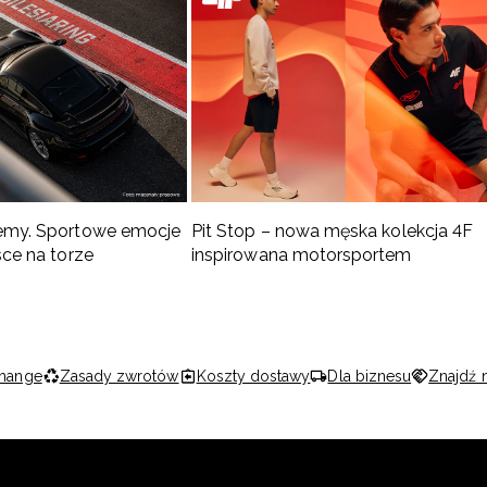
emy. Sportowe emocje
Pit Stop – nowa męska kolekcja 4F
sce na torze
inspirowana motorsportem
hange
Zasady zwrotów
Koszty dostawy
Dla biznesu
Znajdź 