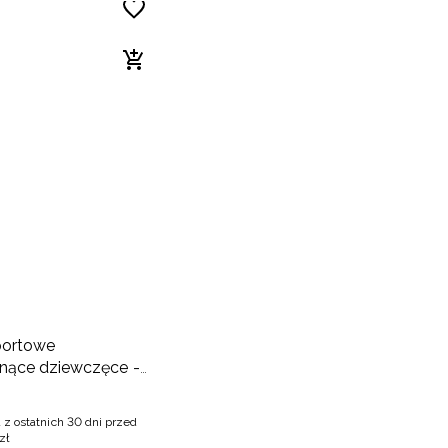
portowe
nące dziewczęce -
 z ostatnich 30 dni przed
zł