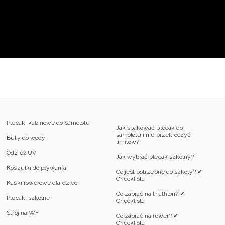
Plecaki kabinowe do samolotu
Jak spakować plecak do
samolotu i nie przekroczyć
Buty do wody
limitów?
Odzież UV
Jak wybrać plecak szkolny?
Koszulki do pływania
Co jest potrzebne do szkoły? ✔
Checklista
Kaski rowerowe dla dzieci
Co zabrać na triathlon? ✔
Plecaki szkolne
Checklista
Strój na WF
Co zabrać na rower? ✔
Checklista