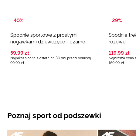
-40%
-29%
Spodnie sportowe z prostymi
Spodnie tre
nogawkami dziewczęce - czarne
różowe
59
,
99
zł
119
,
99
zł
Najniższa cena z ostatnich 30 dni przed obniżką
Najniższa cena 
99
,
99
zł
169
,
99
zł
Poznaj sport od podszewki