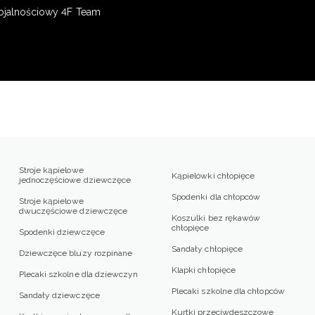
ojalnościowy 4F Team
Stroje kąpielowe
Kąpielówki chłopięce
jednoczęściowe dziewczęce
Spodenki dla chłopców
Stroje kąpielowe
dwuczęściowe dziewczęce
Koszulki bez rękawów
chłopięce
Spodenki dziewczęce
Sandały chłopięce
Dziewczęce bluzy rozpinane
Klapki chłopięce
Plecaki szkolne dla dziewczyn
Plecaki szkolne dla chłopców
Sandały dziewczęce
Kurtki przeciwdeszczowe