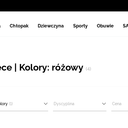
a
Chłopak
Dziewczyna
Sporty
Obuwie
S
e | Kolory: różowy
(4)
lory
(1)
Dyscyplina
Cena