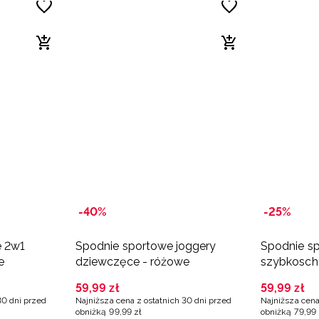
-40%
-25%
e 2w1
Spodnie sportowe joggery
Spodnie s
e
dziewczęce - różowe
szybkosch
różowe
59
,
99
zł
59
,
99
zł
30 dni przed
Najniższa cena z ostatnich 30 dni przed
Najniższa cena
obniżką
99
,
99
zł
obniżką
79
,
99