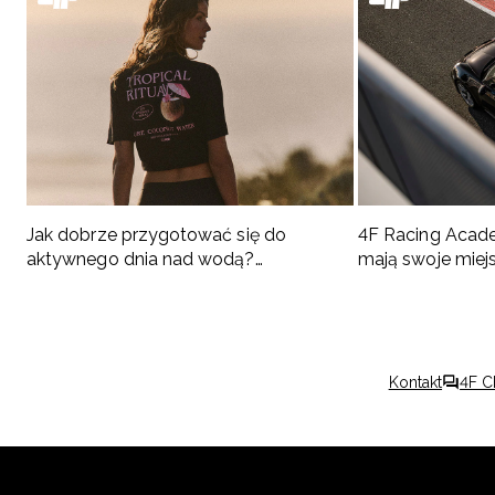
Jak dobrze przygotować się do
4F Racing Acad
aktywnego dnia nad wodą?
mają swoje miej
Podpowiadamy, co spakować
Kontakt
4F C