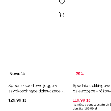
Nowość
-29%
Spodnie sportowe joggery
Spodnie trekkingow
szybkoschnące dziewczęce -
dziewczęce - różow
różowe
129
,
99
zł
119
,
99
zł
Najniższa cena z ostatnich 
obniżką
169
,
99
zł