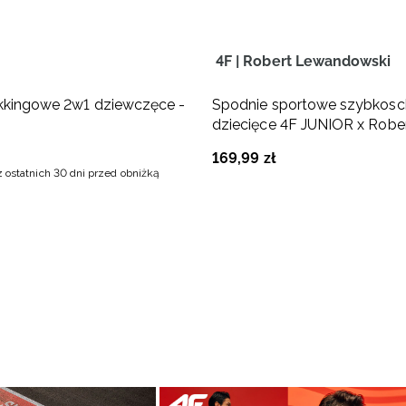
4F | Robert Lewandowski
kkingowe 2w1 dziewczęce -
Spodnie sportowe szybkos
dziecięce 4F JUNIOR x Robe
Lewandowski - czarne
169
,
99
zł
z ostatnich 30 dni przed obniżką