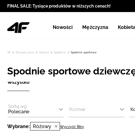
FINAL SALE: Tysiące produktów w niższych cenach!
Nowości
Mężczyzna
Kobiet
4F
Dziewczyna
Odzież
Spodnie
Spodnie sportowe
Spodnie sportowe dziewczęc
Wszystko
Sortuj wg:
Rozmiar
Ko
Polecane
Wybrane:
Różowy
Wyczyść filtry