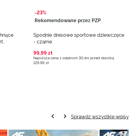
-23%
-
Rekomendowane przez PZP
R
chnące
Spodnie dresowe sportowe dziewczęce
S
rt
- czarne
-
99
,
99
zł
9
Najniższa cena z ostatnich 30 dni przed obniżką
Na
129
,
99
zł
12
Sprawdź wszystkie wpisy