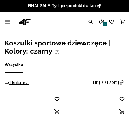
FINAL SALE: Tysiące produktów taniej!
Polski / PLN
1
Angielski / EUR
Koszulki sportowe dziewczęce |
Angielski / USD
Kolory: czarny
(7)
Angielski / GBP
Wszystko
Chorwacki / EUR
Filtruj (1) i sortuj
1 kolumna
Czeski / CZK
Litewski / EUR
Łotewski / EUR