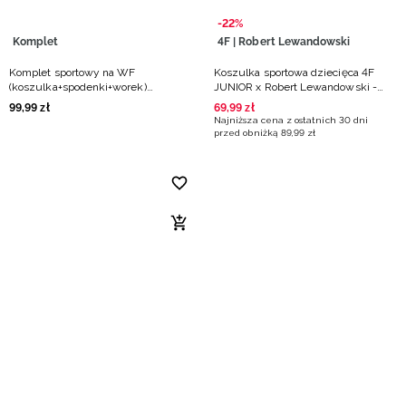
-22%
Komplet
4F | Robert Lewandowski
Komplet sportowy na WF
Koszulka sportowa dziecięca 4F
(koszulka+spodenki+worek)
JUNIOR x Robert Lewandowski -
dziewczęcy - czarny
czarna
99
,
99
zł
69
,
99
zł
Najniższa cena z ostatnich 30 dni
przed obniżką
89
,
99
zł