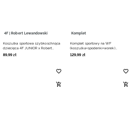
4F | Robert Lewandowski
Komplet
Koszulka sportowa szybkoschnąca
Komplet sportowy na WF
dziecięca 4F JUNIOR x Robert
(koszulka+spodenki+worek)
Lewandowski - czarna
dziecięcy - czarny
89
,
99
zł
129
,
99
zł