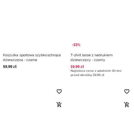
Niemiecki / EUR
Rumuński / RON
Słowacki / EUR
-33%
Ukraiński / UAH
Koszulka sportowa szybkoschnąca
T-shirt loose z nadrukiem
dziewczęca - czarna
dziewczęcy - czarny
59
,
99
zł
19
,
99
zł
Najniższa cena z ostatnich 30 dni
przed obniżką
29
,
99
zł