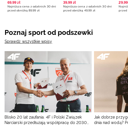
Lewandowski - biała
multikolor
zielo
69
,
99
zł
39
,
99
zł
29
,
99
Najniższa cena z ostatnich 30 dni
Najniższa cena z ostatnich 30 dni
Najniż
przed obniżką
89
,
99
zł
przed obniżką
49
,
99
zł
przed 
Poznaj sport od podszewki
Sprawdź wszystkie wpisy
Blisko 20 lat zaufania. 4F i Polski Związek
Jak dobrze przyg
Narciarski przedłużają współpracę do 2030
dnia nad wodą? 
roku