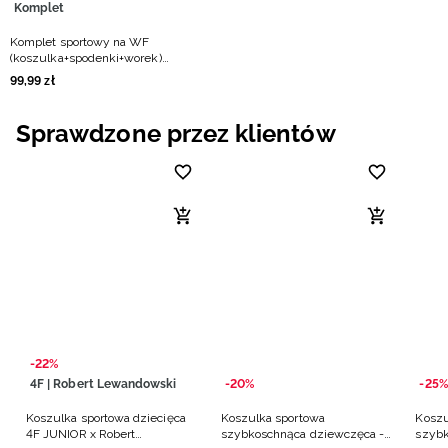
Komplet
Komplet sportowy na WF
(koszulka+spodenki+worek)
dziewczęcy - czarny
99
,
99
zł
Sprawdzone przez klientów
-22%
4F | Robert Lewandowski
-20%
-25%
Koszulka sportowa dziecięca
Koszulka sportowa
Koszu
4F JUNIOR x Robert
szybkoschnąca dziewczęca -
szybk