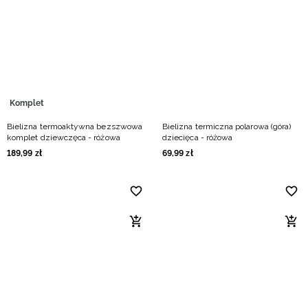
Niemiecki / EUR
Rumuński / RON
Słowacki / EUR
Komplet
Ukraiński / UAH
Bielizna termoaktywna bezszwowa
Bielizna termiczna polarowa (góra)
komplet dziewczęca - różowa
dziecięca - różowa
189
,
99
zł
69
,
99
zł