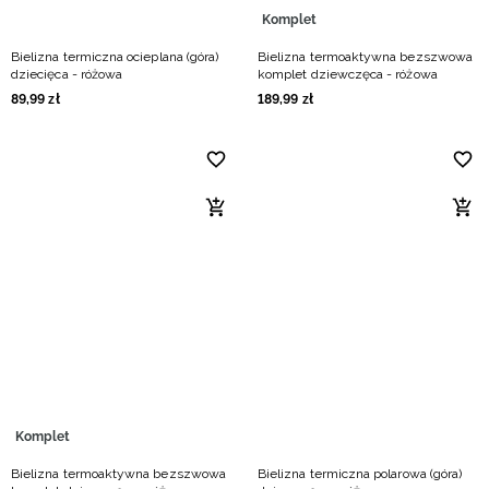
Komplet
Bielizna termiczna ocieplana (góra)
Bielizna termoaktywna bezszwowa
dziecięca - różowa
komplet dziewczęca - różowa
89
,
99
zł
189
,
99
zł
Komplet
Bielizna termoaktywna bezszwowa
Bielizna termiczna polarowa (góra)