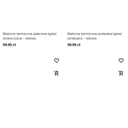
Bielizna termiczna polarowa (góra)
Bielizna termiczna ocieplana (góra)
dziewczęca - różowa
dziecięca - różowa
69
,
99
zł
99
,
99
zł