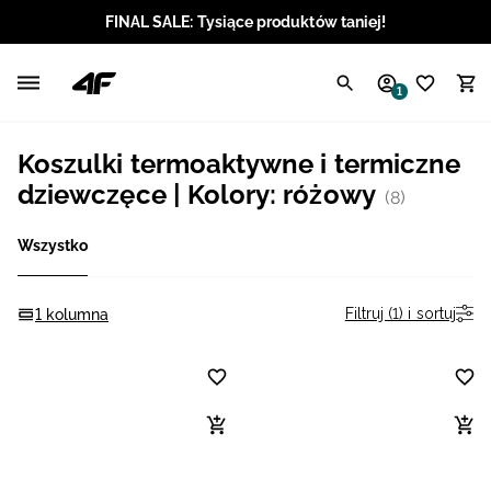
FINAL SALE: Tysiące produktów taniej!
Polski / PLN
1
Angielski / EUR
Koszulki termoaktywne i termiczne
Angielski / USD
dziewczęce | Kolory: różowy
(8)
Angielski / GBP
Wszystko
Chorwacki / EUR
Filtruj (1) i sortuj
1 kolumna
Czeski / CZK
Litewski / EUR
Łotewski / EUR