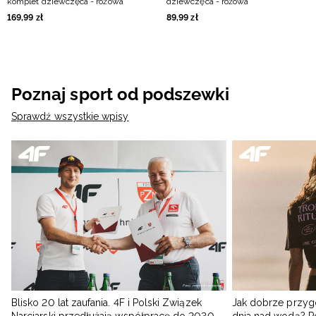
komplet dziewczęca - różowa
dziewczęca - różowa
169
,
99
zł
89
,
99
zł
Poznaj sport od podszewki
Sprawdź wszystkie wpisy
Blisko 20 lat zaufania. 4F i Polski Związek
Jak dobrze przyg