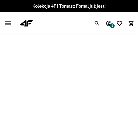
Kolekcja 4F | Tomasz Fornal już jest!
Polski / PLN
1
Angielski / EUR
Angielski / USD
Angielski / GBP
Chorwacki / EUR
Czeski / CZK
Litewski / EUR
Łotewski / EUR