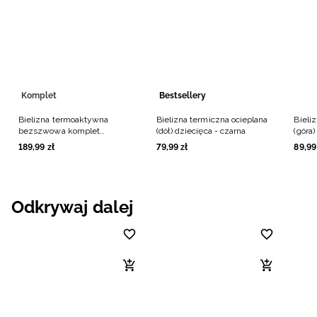
Komplet
Bestsellery
Bielizna termoaktywna
Bielizna termiczna ocieplana
Bieli
bezszwowa komplet
(dół) dziecięca - czarna
(góra)
dziewczęca - czarna
189
,
99
zł
79
,
99
zł
89
,
99
Odkrywaj dalej