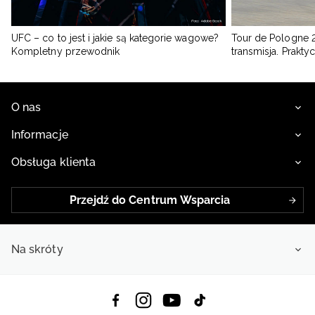
UFC – co to jest i jakie są kategorie wagowe?
Tour de Pologne 2
Kompletny przewodnik
transmisja. Prakt
O nas
Informacje
Obsługa klienta
Przejdź do Centrum Wsparcia
Na skróty