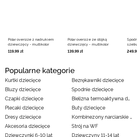
Polar oversize z nadrukiem
Polar oversize ze stójką
Spodni
dziewczęcy - multikolor
dziewczęcy - multikolor
szel
dziew
119
,
99
zł
139
,
99
zł
249
,
9
Popularne kategorie
Kurtki dziecięce
Bezrękawniki dziecięce
Bluzy dziecięce
Spodnie dziecięce
Czapki dziecięce
Bielizna termoaktywna dziecięca
Plecaki dziecięce
Buty dziecięce
Dresy dziecięce
Kombinezony narciarskie dziecięce
Akcesoria dziecięce
Strój na WF
Dziewczynki 6-10 lat
Dziewczyny 11-14 lat