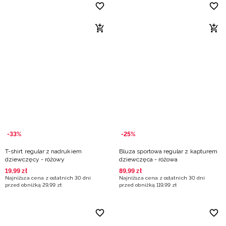
-33%
-25%
T-shirt regular z nadrukiem
Bluza sportowa regular z kapturem
dziewczęcy - różowy
dziewczęca - różowa
19
,
99
zł
89
,
99
zł
Najniższa cena z ostatnich 30 dni
Najniższa cena z ostatnich 30 dni
przed obniżką
29
,
99
zł
przed obniżką
119
,
99
zł