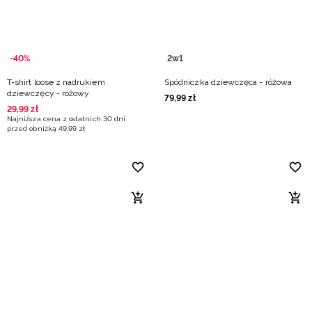
-40%
2w1
T-shirt loose z nadrukiem
Spódniczka dziewczęca - różowa
dziewczęcy - różowy
79
,
99
zł
29
,
99
zł
Najniższa cena z ostatnich 30 dni
przed obniżką
49
,
99
zł