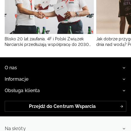
Blisko 20 lat zaufania. 4F i Polski Związek
Jak dobrze przyg
Narciarski przedłużają współpracę do 2030
dnia nad wodą? 
roku
O nas
Informacje
Obsługa klienta
Przejdź do Centrum Wsparcia
Na skróty