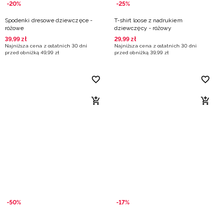
-20%
-25%
Spodenki dresowe dziewczęce -
T-shirt loose z nadrukiem
różowe
dziewczęcy - różowy
39
,
99
zł
29
,
99
zł
Najniższa cena z ostatnich 30 dni
Najniższa cena z ostatnich 30 dni
przed obniżką
49
,
99
zł
przed obniżką
39
,
99
zł
-50%
-17%