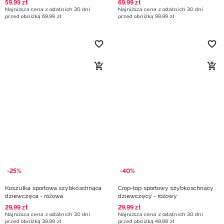
59
,
99
zł
69
,
99
zł
Najniższa cena z ostatnich 30 dni
Najniższa cena z ostatnich 30 dni
przed obniżką
69
,
99
zł
przed obniżką
99
,
99
zł
-25%
-40%
Koszulka sportowa szybkoschnąca
Crop-top sportowy szybkoschnący
dziewczęca - różowa
dziewczęcy - różowy
29
,
99
zł
29
,
99
zł
Najniższa cena z ostatnich 30 dni
Najniższa cena z ostatnich 30 dni
przed obniżką
39
,
99
zł
przed obniżką
49
,
99
zł