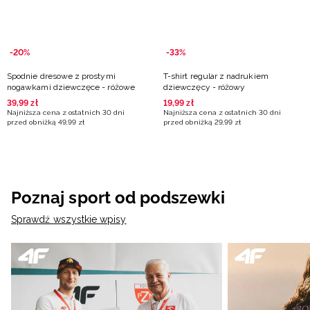
-20%
-33%
Spodnie dresowe z prostymi
T-shirt regular z nadrukiem
nogawkami dziewczęce - różowe
dziewczęcy - różowy
39
,
99
zł
19
,
99
zł
Najniższa cena z ostatnich 30 dni
Najniższa cena z ostatnich 30 dni
przed obniżką
49
,
99
zł
przed obniżką
29
,
99
zł
Poznaj sport od podszewki
Sprawdź wszystkie wpisy