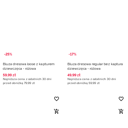
-25%
-17%
Bluza dresowa loose z kapturem
Bluza dresowa regular bez kaptura
dziewczęca - różowa
dziewczęca - różowa
59
,
99
zł
49
,
99
zł
Najniższa cena z ostatnich 30 dni
Najniższa cena z ostatnich 30 dni
przed obniżką
79
,
99
zł
przed obniżką
59
,
99
zł