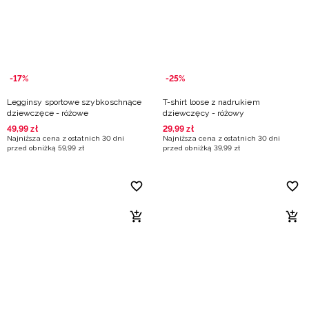
-17%
-25%
Legginsy sportowe szybkoschnące
T-shirt loose z nadrukiem
dziewczęce - różowe
dziewczęcy - różowy
49
,
99
zł
29
,
99
zł
Najniższa cena z ostatnich 30 dni
Najniższa cena z ostatnich 30 dni
przed obniżką
59
,
99
zł
przed obniżką
39
,
99
zł