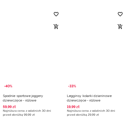
-40%
-33%
Spodnie sportowe joggery
Legginsy kolarki dzianinowe
dziewczęce - różowe
dziewczęce - różowe
59
,
99
zł
19
,
99
zł
Najniższa cena z ostatnich 30 dni
Najniższa cena z ostatnich 30 dni
przed obniżką
99
,
99
zł
przed obniżką
29
,
99
zł