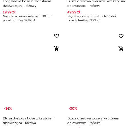
Longsleeve loose z nadrukiem
Bluza dresowa oversize bez kaptura
dziewczęcy - różowy
dziewczęca - różowa
19
,
99
zł
49
,
99
zł
Najniższa cena z ostatnich 30 dni
Najniższa cena z ostatnich 30 dni
przed obniżką
39
,
99
zł
przed obniżką
59
,
99
zł
-14%
-30%
Bluza dresowa loose z kapturem
Bluza dresowa loose z kapturem
dziewczęca - różowa
dziewczęca - różowa