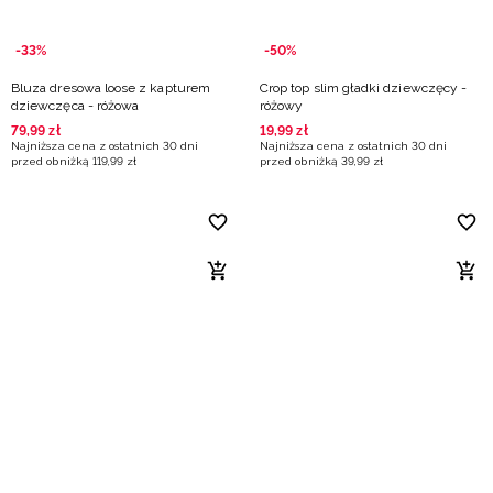
-33%
-50%
Bluza dresowa loose z kapturem
Crop top slim gładki dziewczęcy -
dziewczęca - różowa
różowy
79
,
99
zł
19
,
99
zł
Najniższa cena z ostatnich 30 dni
Najniższa cena z ostatnich 30 dni
przed obniżką
119
,
99
zł
przed obniżką
39
,
99
zł