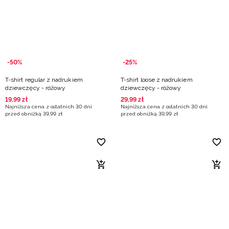
Niemiecki / EUR
Rumuński / RON
Słowacki / EUR
-50%
-25%
T-shirt regular z nadrukiem
T-shirt loose z nadrukiem
Ukraiński / UAH
dziewczęcy - różowy
dziewczęcy - różowy
19
,
99
zł
29
,
99
zł
Najniższa cena z ostatnich 30 dni
Najniższa cena z ostatnich 30 dni
przed obniżką
39
,
99
zł
przed obniżką
39
,
99
zł