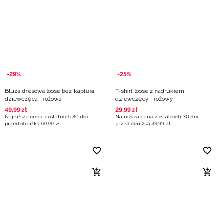
-29%
-25%
Bluza dresowa loose bez kaptura
T-shirt loose z nadrukiem
dziewczęca - różowa
dziewczęcy - różowy
49
,
99
zł
29
,
99
zł
Najniższa cena z ostatnich 30 dni
Najniższa cena z ostatnich 30 dni
przed obniżką
69
,
99
zł
przed obniżką
39
,
99
zł