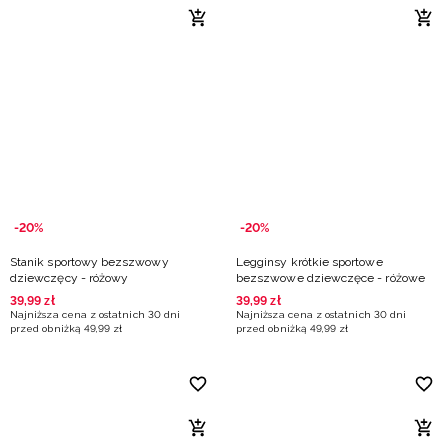
-20%
-20%
Stanik sportowy bezszwowy
Legginsy krótkie sportowe
dziewczęcy - różowy
bezszwowe dziewczęce - różowe
39
,
99
zł
39
,
99
zł
Najniższa cena z ostatnich 30 dni
Najniższa cena z ostatnich 30 dni
przed obniżką
49
,
99
zł
przed obniżką
49
,
99
zł