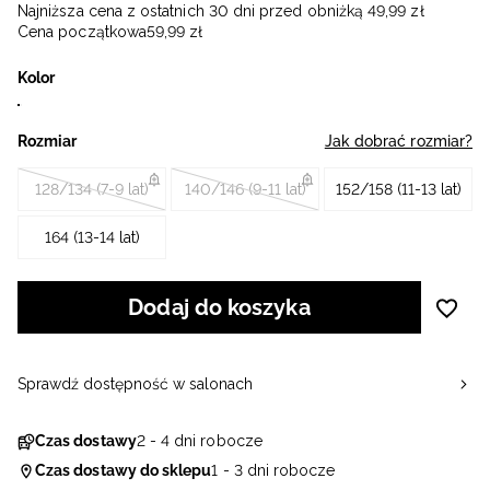
Najniższa cena z ostatnich 30 dni przed obniżką
49
,
99
zł
Cena początkowa
59
,
99
zł
Kolor
Rozmiar
Jak dobrać rozmiar?
128/134 (7-9 lat)
140/146 (9-11 lat)
152/158 (11-13 lat)
164 (13-14 lat)
Dodaj do koszyka
Sprawdź dostępność w salonach
Czas dostawy
2 - 4 dni robocze
Czas dostawy do sklepu
1 - 3 dni robocze