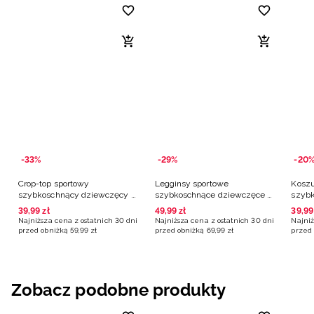
-33%
-29%
-20
Crop-top sportowy
Legginsy sportowe
Koszu
szybkoschnący dziewczęcy -
szybkoschnące dziewczęce -
szybk
multikolor
multikolor
multi
39
,
99
zł
49
,
99
zł
39
,
99
Najniższa cena z ostatnich 30 dni
Najniższa cena z ostatnich 30 dni
Najniż
przed obniżką
59
,
99
zł
przed obniżką
69
,
99
zł
przed 
Zobacz podobne produkty