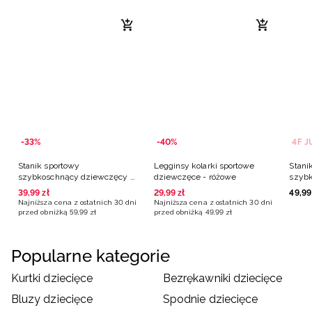
-33%
-40%
Stanik sportowy
Legginsy kolarki sportowe
Stani
szybkoschnący dziewczęcy -
dziewczęce - różowe
szyb
różowy
4F JU
39
,
99
zł
29
,
99
zł
49
,
99
Lewan
Najniższa cena z ostatnich 30 dni
Najniższa cena z ostatnich 30 dni
przed obniżką
59
,
99
zł
przed obniżką
49
,
99
zł
Popularne kategorie
Kurtki dziecięce
Bezrękawniki dziecięce
Bluzy dziecięce
Spodnie dziecięce