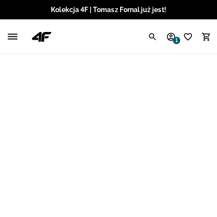
Kolekcja 4F | Tomasz Fornal już jest!
Polski / PLN
1
Angielski / EUR
Angielski / USD
Angielski / GBP
Chorwacki / EUR
Czeski / CZK
Litewski / EUR
Łotewski / EUR