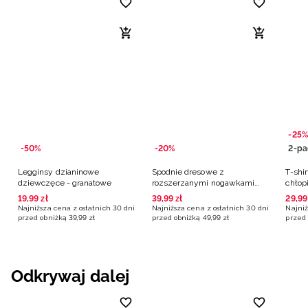
-25%
-50%
-20%
2-pa
Legginsy dzianinowe
Spodnie dresowe z
T-shir
dziewczęce - granatowe
rozszerzanymi nogawkami
chłop
dziewczęce - granatowe
19
,
99
zł
39
,
99
zł
29
,
99
Najniższa cena z ostatnich 30 dni
Najniższa cena z ostatnich 30 dni
Najniż
przed obniżką
39
,
99
zł
przed obniżką
49
,
99
zł
przed 
Odkrywaj dalej