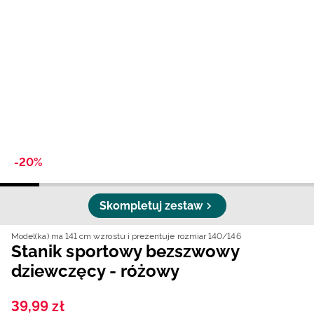
Niemiecki / EUR
Rumuński / RON
Słowacki / EUR
Ukraiński / UAH
-20%
Skompletuj zestaw
Model(ka) ma 141 cm wzrostu i prezentuje rozmiar 140/146
Stanik sportowy bezszwowy
dziewczęcy - różowy
39
,
99
zł