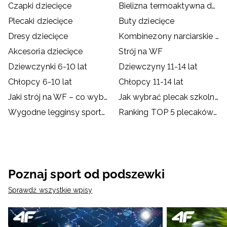
Czapki dziecięce
Bielizna termoaktywna dziecięca
Plecaki dziecięce
Buty dziecięce
Dresy dziecięce
Kombinezony narciarskie dziecięce
Akcesoria dziecięce
Strój na WF
Dziewczynki 6-10 lat
Dziewczyny 11-14 lat
Chłopcy 6-10 lat
Chłopcy 11-14 lat
Jaki strój na WF – co wybrać dla dziecka?
Jak wybrać plecak szkolny?
Wygodne legginsy sportowe dla dzieci
Ranking TOP 5 plecaków szkolnych od 4F
Poznaj sport od podszewki
Sprawdź wszystkie wpisy