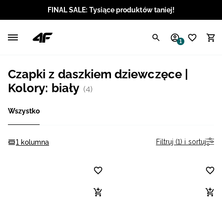
FINAL SALE: Tysiące produktów taniej!
Polski / PLN
1
Angielski / EUR
Czapki z daszkiem dziewczęce |
Angielski / USD
Kolory: biały
(4)
Angielski / GBP
Wszystko
Chorwacki / EUR
Filtruj (1) i sortuj
1 kolumna
Czeski / CZK
Litewski / EUR
Łotewski / EUR