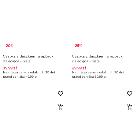
Niemiecki / EUR
Rumuński / RON
Słowacki / EUR
-20%
-25%
Ukraiński / UAH
Czapka z daszkiem snapback
Czapka z daszkiem snapback
dziecięca - biała
dziecięca - biała
39
,
99
zł
29
,
99
zł
Najniższa cena z ostatnich 30 dni
Najniższa cena z ostatnich 30 dni
przed obniżką
49
,
99
zł
przed obniżką
39
,
99
zł