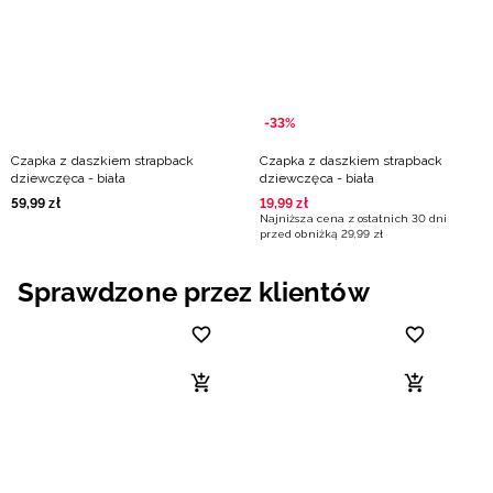
-33%
Czapka z daszkiem strapback
Czapka z daszkiem strapback
dziewczęca - biała
dziewczęca - biała
59
,
99
zł
19
,
99
zł
Najniższa cena z ostatnich 30 dni
przed obniżką
29
,
99
zł
Sprawdzone przez klientów