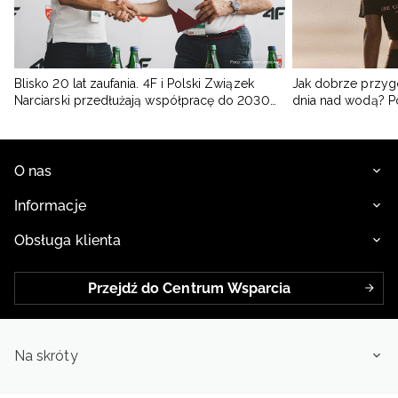
Blisko 20 lat zaufania. 4F i Polski Związek
Jak dobrze przyg
Narciarski przedłużają współpracę do 2030
dnia nad wodą? 
roku
O nas
Informacje
Obsługa klienta
Przejdź do Centrum Wsparcia
Na skróty