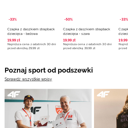
-33%
-50%
-33%
Czapka z daszkiem strapback
Czapka z daszkiem strapback
Czapk
dziecięca - beżowa
dziecięca - szara
dzieci
19
,
99
zł
19
,
99
zł
19
,
99
Najniższa cena z ostatnich 30 dni
Najniższa cena z ostatnich 30 dni
Najniż
przed obniżką
29
,
99
zł
przed obniżką
39
,
99
zł
przed 
Poznaj sport od podszewki
Sprawdź wszystkie wpisy