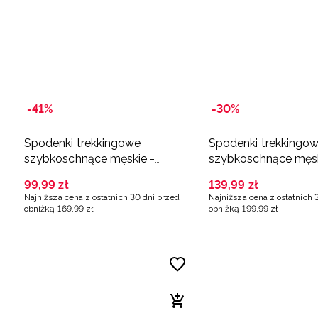
-41%
-30%
Spodenki trekkingowe
Spodenki trekkingo
szybkoschnące męskie -
szybkoschnące męsk
czarne
pomarańczowe
99
,
99
zł
139
,
99
zł
Najniższa cena z ostatnich 30 dni przed
Najniższa cena z ostatnich 
obniżką
169
,
99
zł
obniżką
199
,
99
zł