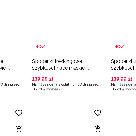
-30%
-30%
we
Spodenki trekkingowe
Spodenki 
ie -
szybkoschnące męskie -
szybkoschn
granatowe
139
,
99
zł
139
,
99
zł
30 dni przed
Najniższa cena z ostatnich 30 dni przed
Najniższa cena
obniżką
199
,
99
zł
obniżką
199
,
9