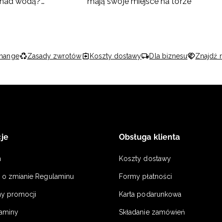
 nad wodą?
mają swoje miejsce na torze
 co spakować
hange
Zasady zwrotów
Koszty dostawy
Dla biznesu
Znajdź 
je
Obsługa klienta
n
Koszty dostawy
a o zmianie Regulaminu
Formy płatności
y promocji
Karta podarunkowa
laminy
Składanie zamówień