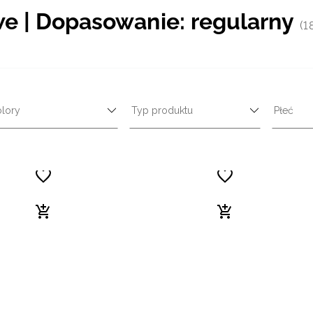
we | Dopasowanie: regularny
(1
lory
Typ produktu
Płeć