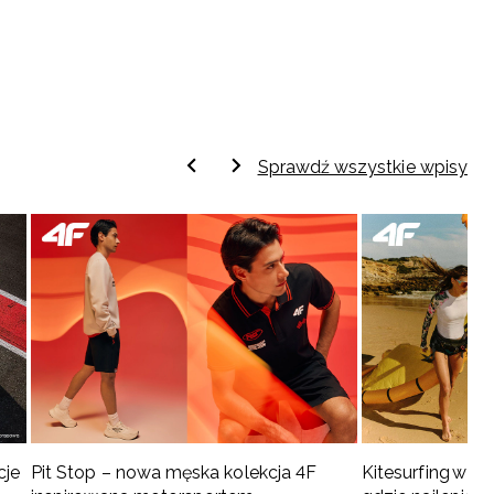
Sprawdź wszystkie wpisy
cje
Pit Stop – nowa męska kolekcja 4F
Kitesurfing w Po