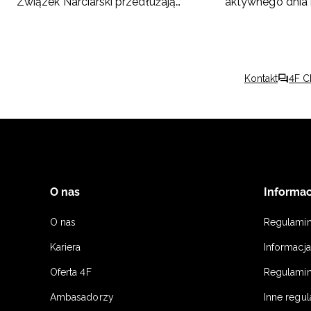
Związek Narciarski przedłużają
aktywnego dnia
współpracę do 2030 roku
Podpowiadamy,
Kontakt
4F C
O nas
Informac
O nas
Regulami
Kariera
Informacj
Oferta 4F
Regulamin
Ambasadorzy
Inne regu