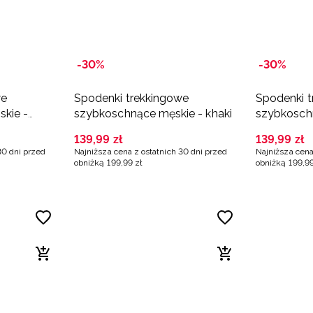
-30%
-30%
we
Spodenki trekkingowe
Spodenki 
kie -
szybkoschnące męskie - khaki
szybkosch
czarne
139
,
99
zł
139
,
99
zł
30 dni przed
Najniższa cena z ostatnich 30 dni przed
Najniższa cena
obniżką
199
,
99
zł
obniżką
199
,
9