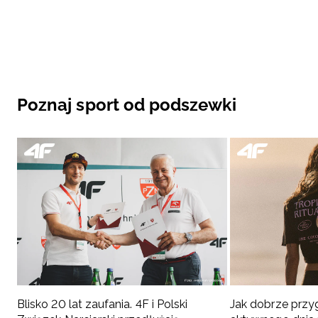
Poznaj sport od podszewki
Blisko 20 lat zaufania. 4F i Polski
Jak dobrze przy