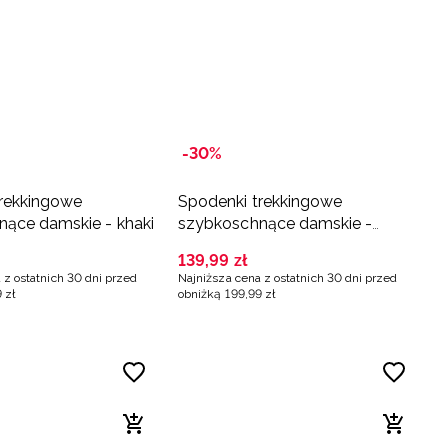
-30%
trekkingowe
Spodenki trekkingowe
ące damskie - khaki
szybkoschnące damskie -
czarne
139
,
99
zł
 z ostatnich 30 dni przed
Najniższa cena z ostatnich 30 dni przed
9
zł
obniżką
199
,
99
zł