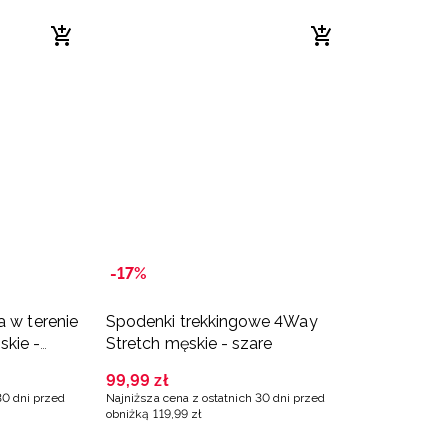
-17%
a w terenie
Spodenki trekkingowe 4Way
kie -
Stretch męskie - szare
99
,
99
zł
30 dni przed
Najniższa cena z ostatnich 30 dni przed
obniżką
119
,
99
zł