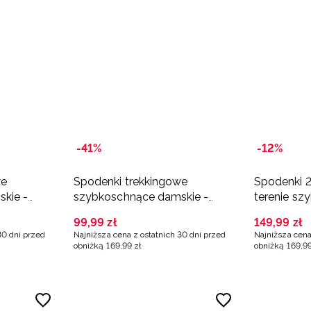
-41%
-12%
we
Spodenki trekkingowe
Spodenki 2
kie -
szybkoschnące damskie -
terenie sz
czarne
- granato
99
,
99
zł
149
,
99
zł
30 dni przed
Najniższa cena z ostatnich 30 dni przed
Najniższa cena
obniżką
169
,
99
zł
obniżką
169
,
9