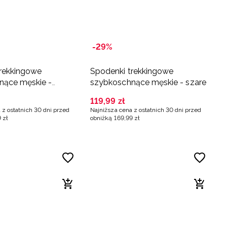
-29%
trekkingowe
Spodenki trekkingowe
nące męskie -
szybkoschnące męskie - szare
119
,
99
zł
 z ostatnich 30 dni przed
Najniższa cena z ostatnich 30 dni przed
9
zł
obniżką
169
,
99
zł