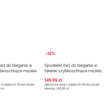
-12%
w1 do biegania w
Spodenki 2w1 do biegania w
ybkoschnące męskie
terenie szybkoschnące męskie
we
- czarne
149
,
99
zł
 z ostatnich 30 dni przed
Najniższa cena z ostatnich 30 dni przed
9
zł
obniżką
169
,
99
zł