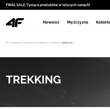
FINAL SALE: Tysiące produktów w niższych cenach!
Nowości
Mężczyzna
Kobiet
4F
Sporty
Trekking
Spodnie i szorty
Spodenki
TREKKING