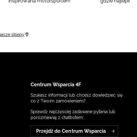
inspirowana motorsportem
gdzie najlepiej 
nasze sklepy
Centrum Wsparcia 4F
Szukasz informacji lub chcesz dowiedzieć się
co z Twoim zamówieniem?
Sprawdź najczęściej zadawane pytania lub
porozmawiaj z chatbotem:
Przejdź do Centrum Wsparcia