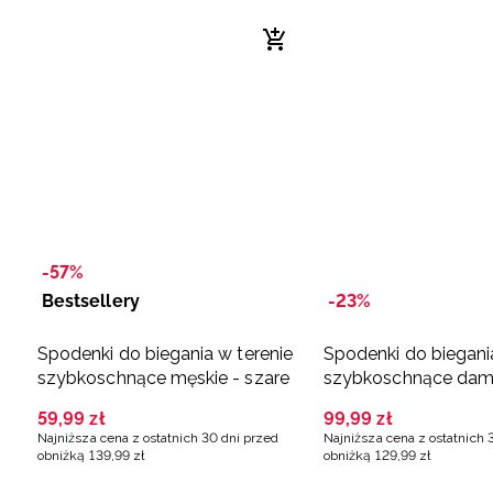
-57%
Bestsellery
-23%
Spodenki do biegania w terenie
Spodenki do biegani
szybkoschnące męskie - szare
szybkoschnące dams
szara
59
,
99
zł
99
,
99
zł
Najniższa cena z ostatnich 30 dni przed
Najniższa cena z ostatnich 
obniżką
139
,
99
zł
obniżką
129
,
99
zł