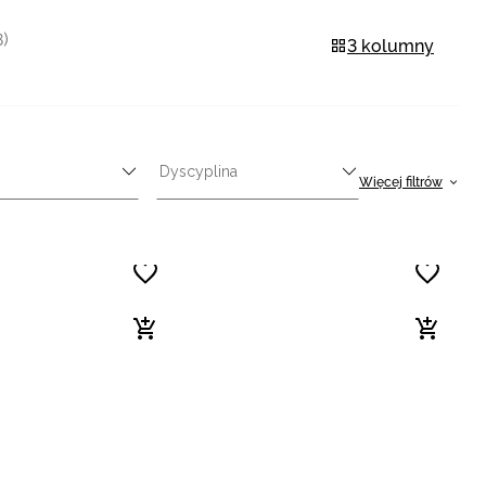
8)
3 kolumny
Dyscyplina
Więcej filtrów