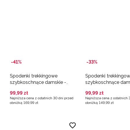
-41%
-33%
Spodenki trekkingowe
Spodenki trekkingo
szybkoschnące damskie -
szybkoschnące dams
czarne
czarne
99
,
99
zł
99
,
99
zł
Najniższa cena z ostatnich 30 dni przed
Najniższa cena z ostatnich 
obniżką
169
,
99
zł
obniżką
149
,
99
zł