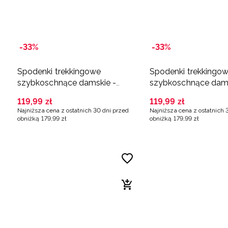
-33%
-33%
Spodenki trekkingowe
Spodenki trekkingo
szybkoschnące damskie -
szybkoschnące dams
turkusowe
czarne
119
,
99
zł
119
,
99
zł
Najniższa cena z ostatnich 30 dni przed
Najniższa cena z ostatnich 
obniżką
179
,
99
zł
obniżką
179
,
99
zł