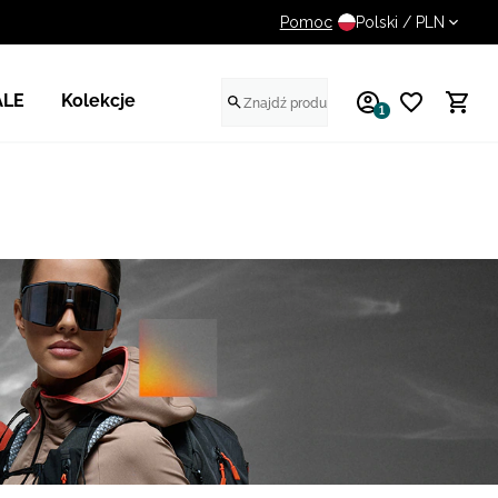
Pomoc
UWAGA NA FAŁSZYWE STR
Polski / PLN
ALE
Kolekcje
1