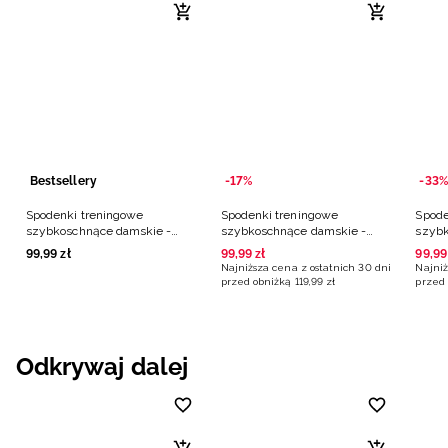
Bestsellery
-17%
-33%
Spodenki treningowe
Spodenki treningowe
Spode
szybkoschnące damskie -
szybkoschnące damskie -
szybk
czarne
czarne
czarn
99
,
99
zł
99
,
99
zł
99
,
99
Najniższa cena z ostatnich 30 dni
Najniż
przed obniżką
119
,
99
zł
przed 
Odkrywaj dalej