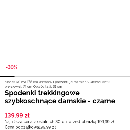
Niemiecki / EUR
Rumuński / RON
Słowacki / EUR
Ukraiński / UAH
-30%
Model(ka) ma 178 cm wzrostu i prezentuje rozmiar S
Obwód klatki
piersiowej: 74 cm
Obwód talii: 61 cm
Spodenki trekkingowe
szybkoschnące damskie - czarne
139
,
99
zł
Najniższa cena z ostatnich 30 dni przed obniżką
199
,
99
zł
Cena początkowa
199
,
99
zł