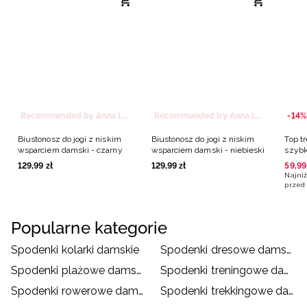
Recommended by Anna Lewandowska
Recommended by Anna Lewandowska
-14%
Biustonosz do jogi z niskim
Biustonosz do jogi z niskim
Top t
wsparciem damski - czarny
wsparciem damski - niebieski
szybk
niebi
129
,
99
zł
129
,
99
zł
59
,
99
Najniż
przed 
Popularne kategorie
Spodenki kolarki damskie
Spodenki dresowe damskie
Spodenki plażowe damskie
Spodenki treningowe damskie
Spodenki rowerowe damskie
Spodenki trekkingowe damskie