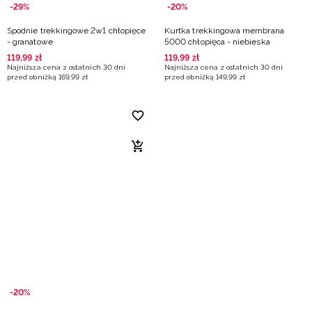
-29%
-20%
Spodnie trekkingowe 2w1 chłopięce
Kurtka trekkingowa membrana
- granatowe
5000 chłopięca - niebieska
119
,
99
zł
119
,
99
zł
Najniższa cena z ostatnich 30 dni
Najniższa cena z ostatnich 30 dni
przed obniżką
169
,
99
zł
przed obniżką
149
,
99
zł
-20%