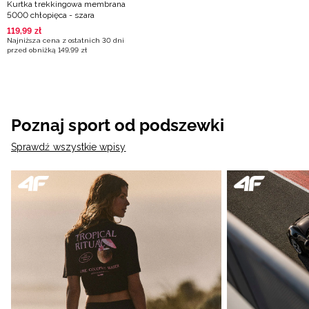
Kurtka trekkingowa membrana
5000 chłopięca - szara
119
,
99
zł
Najniższa cena z ostatnich 30 dni
przed obniżką
149
,
99
zł
Poznaj sport od podszewki
Sprawdź wszystkie wpisy