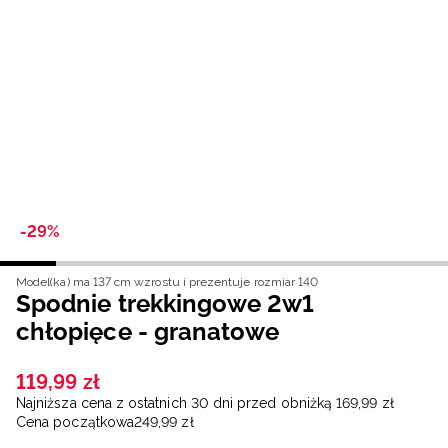
Niemiecki / EUR
Rumuński / RON
Słowacki / EUR
Ukraiński / UAH
-29%
Model(ka) ma 137 cm wzrostu i prezentuje rozmiar 140
Spodnie trekkingowe 2w1
chłopięce - granatowe
119
,
99
zł
Najniższa cena z ostatnich 30 dni przed obniżką
169
,
99
zł
Cena początkowa
249
,
99
zł