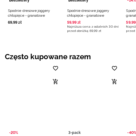
Bestsellery
Bestsellery
-14%
Spodnie dresowe joggery
Spodnie dresowe joggery
Spodn
chłopięce - granatowe
chłopięce - granatowe
grana
69
,
99
zł
59
,
99
zł
59
,
99
Najniższa cena z ostatnich 30 dni
Najniż
przed obniżką
69
,
99
zł
przed 
Często kupowane razem
-20%
3-pack
-40