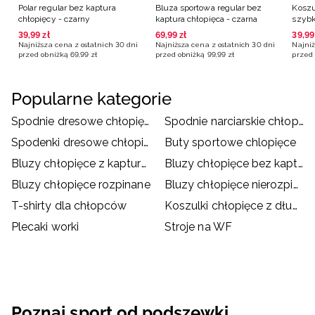
Polar regular bez kaptura
Bluza sportowa regular bez
Koszu
chłopięcy - czarny
kaptura chłopięca - czarna
szybk
multi
39
,
99
zł
69
,
99
zł
39
,
99
Najniższa cena z ostatnich 30 dni
Najniższa cena z ostatnich 30 dni
Najniż
przed obniżką
69
,
99
zł
przed obniżką
99
,
99
zł
przed 
Popularne kategorie
Spodnie dresowe chłopięce
Spodnie narciarskie chłopięce
Spodenki dresowe chłopięce
Buty sportowe chlopięce
Bluzy chłopięce z kapturem
Bluzy chłopięce bez kaptura
Bluzy chłopięce rozpinane
Bluzy chłopięce nierozpinane
T-shirty dla chłopców
Koszulki chłopięce z długim rękawem
Plecaki worki
Stroje na WF
Poznaj sport od podszewki