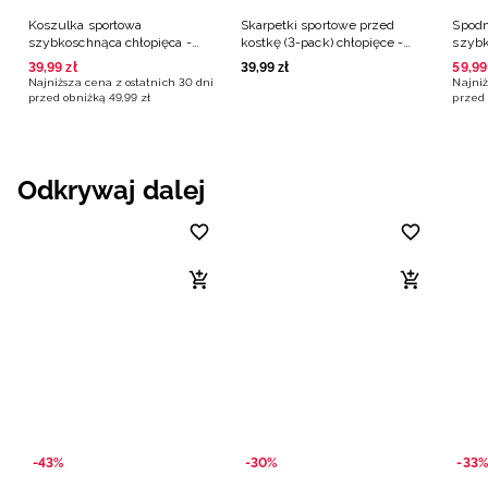
Koszulka sportowa
Skarpetki sportowe przed
Spodn
szybkoschnąca chłopięca -
kostkę (3-pack) chłopięce -
szybk
zielona
czarne
czarn
39
,
99
zł
39
,
99
zł
59
,
99
Najniższa cena z ostatnich 30 dni
Najniż
przed obniżką
49
,
99
zł
przed 
Odkrywaj dalej
-43%
-30%
-33%