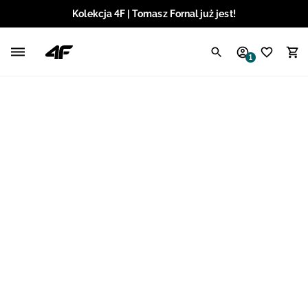
Kolekcja 4F | Tomasz Fornal już jest!
Polski / PLN
1
Angielski / EUR
Angielski / USD
Angielski / GBP
Chorwacki / EUR
Czeski / CZK
Litewski / EUR
Łotewski / EUR