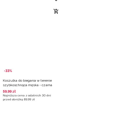
-33%
Koszulka do biegania w terenie
szybkoschnąca męska - czarna
59
,
99
zł
Najniższa cena z ostatnich 30 dni
przed obniżką
89
,
99
zł