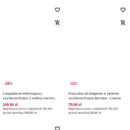
-25%
-11%
Longsleeve trekkingowy
Koszulka do biegania w terenie
szybkoschnący z wełną merino
szybkoschnąca damska - czarna
damski - czarny
149
,
99
zł
79
,
99
zł
Najniższa cena z ostatnich 30 dni
Najniższa cena z ostatnich 30 dni
przed obniżką
199
,
99
zł
przed obniżką
89
,
99
zł