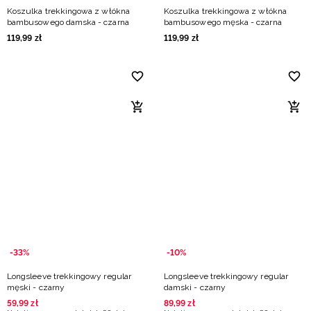
Koszulka trekkingowa z włókna
Koszulka trekkingowa z włókna
bambusowego damska - czarna
bambusowego męska - czarna
119
,
99
zł
119
,
99
zł
-33%
-10%
Longsleeve trekkingowy regular
Longsleeve trekkingowy regular
męski - czarny
damski - czarny
59
,
99
zł
89
,
99
zł