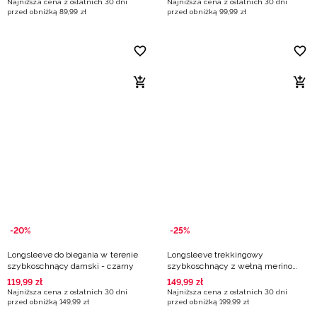
Najniższa cena z ostatnich 30 dni
Najniższa cena z ostatnich 30 dni
przed obniżką
89
,
99
zł
przed obniżką
99
,
99
zł
-20%
-25%
Longsleeve do biegania w terenie
Longsleeve trekkingowy
szybkoschnący damski - czarny
szybkoschnący z wełną merino
męski - czarny
119
,
99
zł
149
,
99
zł
Najniższa cena z ostatnich 30 dni
Najniższa cena z ostatnich 30 dni
przed obniżką
149
,
99
zł
przed obniżką
199
,
99
zł