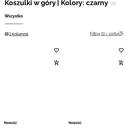
Koszulki w góry | Kolory: czarny
(9)
Niemiecki / EUR
Wszystko
Rumuński / RON
Filtruj (1) i sortuj
1 kolumna
Słowacki / EUR
Ukraiński / UAH
Nowość
Nowość