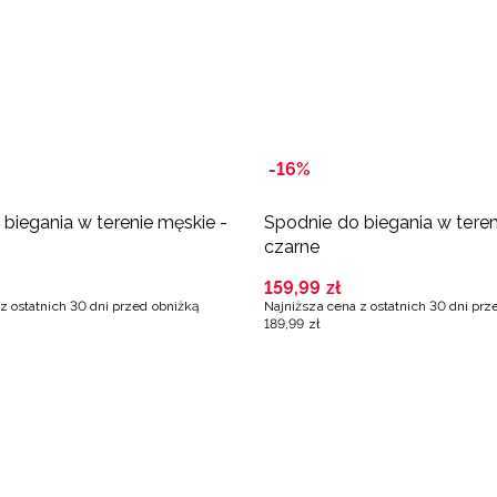
-16%
biegania w terenie męskie -
Spodnie do biegania w teren
czarne
159
,
99
zł
z ostatnich 30 dni przed obniżką
Najniższa cena z ostatnich 30 dni prz
189
,
99
zł