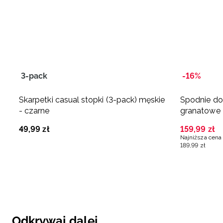
3-pack
-16%
Skarpetki casual stopki (3-pack) męskie
Spodnie do 
- czarne
granatowe
49
,
99
zł
159
,
99
zł
Najniższa cena 
189
,
99
zł
Odkrywaj dalej