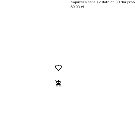
Najniższa cena z ostatnich 30 dni prz
69
,
99
zł