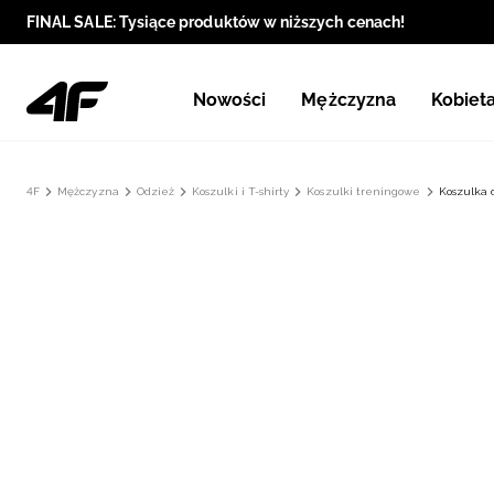
FINAL SALE: Tysiące produktów w niższych cenach!
Nowości
Mężczyzna
Kobiet
4F
Mężczyzna
Odzież
Koszulki i T-shirty
Koszulki treningowe
Koszulka 