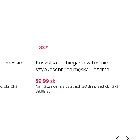
-33%
ie męskie -
Koszulka do biegania w terenie
szybkoschnąca męska - czarna
59
,
99
zł
ed obniżką
Najniższa cena z ostatnich 30 dni przed obniżką
89
,
99
zł