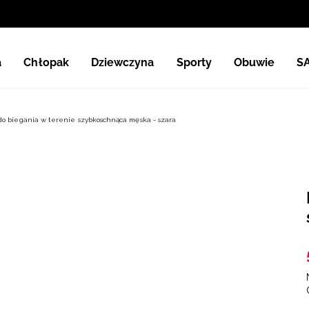
a
Chłopak
Dziewczyna
Sporty
Obuwie
S
do biegania w terenie szybkoschnąca męska - szara