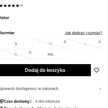
(3)
Kolor
Rozmiar
Jak dobrać rozmiar?
S
M
L
XL
XXL
Dodaj do koszyka
Sprawdź dostępność w salonach
Czas dostawy
2 - 4 dni robocze