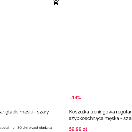
-14%
lar gładki męski - szary
Koszulka treningowa regular
szybkoschnąca męska - sza
z ostatnich 30 dni przed obniżką
59
,
99
zł