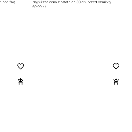
ed obniżką
Najniższa cena z ostatnich 30 dni przed obniżką
Na
69
,
99
zł
6