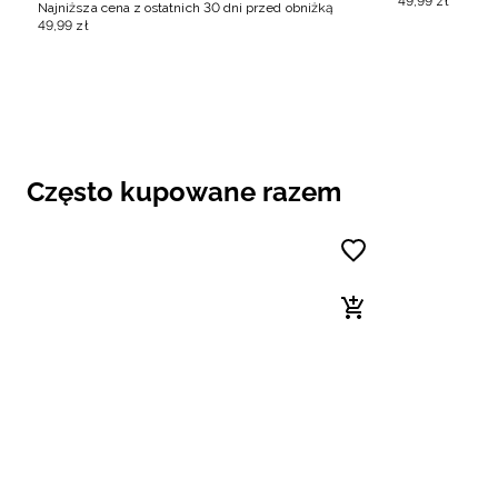
49
,
99
zł
Najniższa cena z ostatnich 30 dni przed obniżką
49
,
99
zł
Często kupowane razem