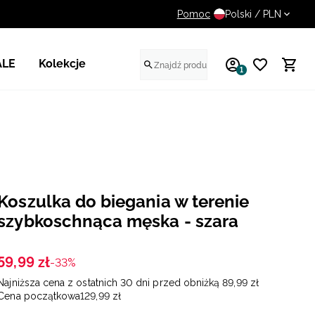
Pomoc
UWAGA NA FAŁSZYWE STR
Polski / PLN
ALE
Kolekcje
1
Koszulka do biegania w terenie
szybkoschnąca męska - szara
59
,
99
zł
-33%
Najniższa cena z ostatnich 30 dni przed obniżką
89
,
99
zł
Cena początkowa
129
,
99
zł