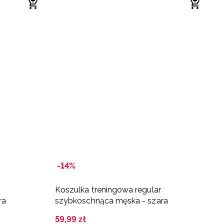
-14%
Koszulka treningowa regular
K
ra
szybkoschnąca męska - szara
s
59
,
99
zł
4