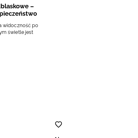
dblaskowe –
zpieczeństwo
ja widoczność po
ym świetle jest