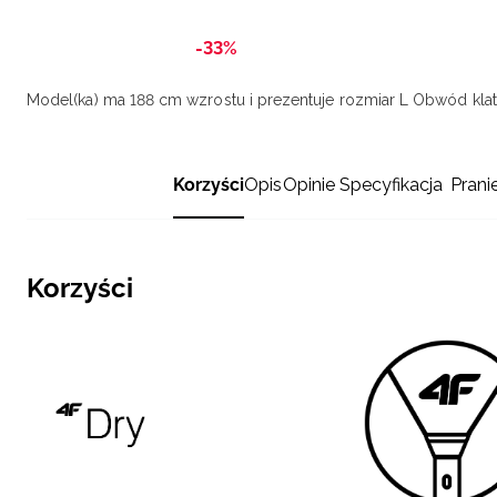
-33%
Model(ka) ma 188 cm wzrostu i prezentuje rozmiar L
Obwód klatk
Korzyści
Opis
Opinie
Specyfikacja
Prani
Korzyści