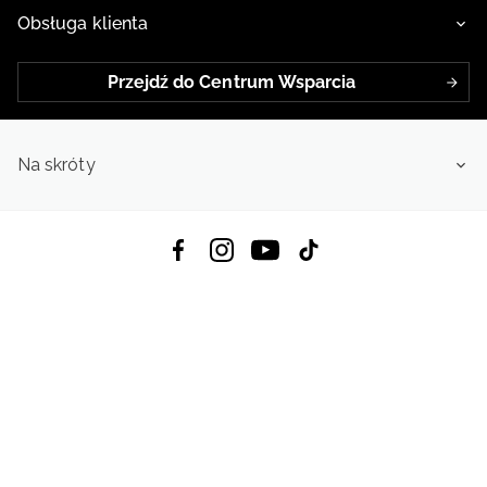
Obsługa klienta
Przejdź do Centrum Wsparcia
Na skróty
Pobierz Aplikację:
App Store
Google Play
App Gallery
Wszystkie prawa zastrzeżone © 2026
4f.com.pl: Odzież, obuwie i akcesoria sportowe | Powered by OTCF