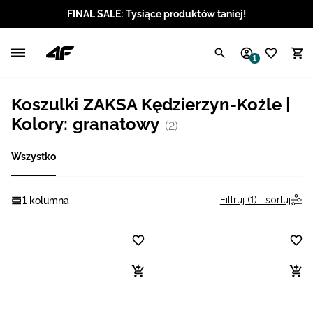
FINAL SALE: Tysiące produktów taniej!
Polski / PLN
1
Angielski / EUR
Koszulki ZAKSA Kędzierzyn-Koźle |
Angielski / USD
Kolory: granatowy
(2)
Angielski / GBP
Wszystko
Chorwacki / EUR
Filtruj (1) i sortuj
1 kolumna
Czeski / CZK
Litewski / EUR
Łotewski / EUR