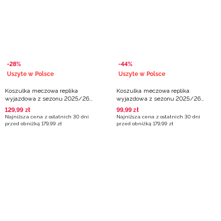
Niemiecki / EUR
Rumuński / RON
Słowacki / EUR
-28%
-44%
Uszyte w Polsce
Uszyte w Polsce
Ukraiński / UAH
Koszulka meczowa replika
Koszulka meczowa replika
wyjazdowa z sezonu 2025/26
wyjazdowa z sezonu 2025/26
męska 4F x ZAKSA Kędzierzyn-
dziecięca 4F x ZAKSA Kędzierzyn-
129
,
99
zł
99
,
99
zł
Koźle - granatowa
Koźle - granatowa
Najniższa cena z ostatnich 30 dni
Najniższa cena z ostatnich 30 dni
przed obniżką
179
,
99
zł
przed obniżką
179
,
99
zł