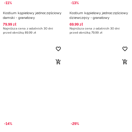
-11%
-13%
Kostium kąpielowy jednoczęściowy
Kostium kąpielowy jednoczęściowy
damski - granatowy
dziewczęcy - granatowy
79
,
99
zł
69
,
99
zł
Najniższa cena z ostatnich 30 dni
Najniższa cena z ostatnich 30 dni
przed obniżką
89
,
99
zł
przed obniżką
79
,
99
zł
-14%
-29%