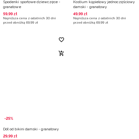
Spodenki sportowe dziewczęce -
Kostium kąpielowy jednoczęściowy
granatowe
damski - granatowy
59
,
99
zł
49
,
99
zł
Najniższa cena z ostatnich 30 dni
Najniższa cena z ostatnich 30 dni
przed obniżką
69
,
99
zł
przed obniżką
69
,
99
zł
-25%
Dół od bikini damski - granatowy
29
,
99
zł