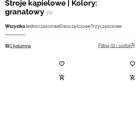
Stroje kąpielowe | Kolory:
Niemiecki / EUR
granatowy
(5)
Rumuński / RON
Wszystko
Jednoczęściowe
Dwuczęściowe
Trzyczęściowe
Słowacki / EUR
Filtruj (1) i sortuj
1 kolumna
Ukraiński / UAH