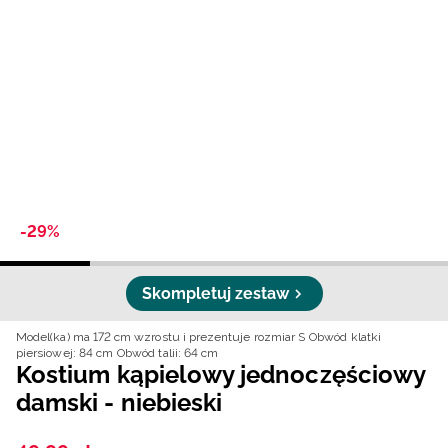
Niemiecki / EUR
Rumuński / RON
Słowacki / EUR
Ukraiński / UAH
-29%
Skompletuj zestaw
Model(ka) ma 172 cm wzrostu i prezentuje rozmiar S
Obwód klatki
piersiowej: 84 cm
Obwód talii: 64 cm
Kostium kąpielowy jednoczęściowy
damski - niebieski