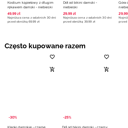
Kostium kąpielowy z długim
Dół od bikini damski -
Góra 
rękawem damski - niebieski
niebieski
niebi
49
,
99
zł
29
,
99
zł
29
,
99
Najniższa cena z ostatnich 30 dni
Najniższa cena z ostatnich 30 dni
Najniż
przed obniżką
69
,
99
zł
przed obniżką
39
,
99
zł
przed 
Często kupowane razem
-30%
-25%
Klapki damskie - czarne
Dół od bikini damski - czarny