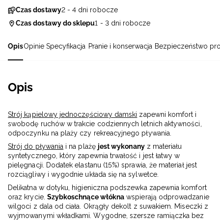
Czas dostawy
2 - 4 dni robocze
Czas dostawy do sklepu
1 - 3 dni robocze
Opis
Opinie
Specyfikacja
Pranie i konserwacja
Bezpieczeństwo pr
Opis
Strój kąpielowy jednoczęściowy damski
zapewni komfort i
swobodę ruchów w trakcie codziennych letnich aktywności,
odpoczynku na plaży czy rekreacyjnego pływania.
Strój do pływania
i na plażę
jest wykonany
z m
ateriału
syntetycznego, który zapewnia trwałość i jest łatwy w
pielęgnacji. Dodatek elastanu (15%) sprawia, że materiał jest
rozciągliwy i wygodnie układa się na sylwetce.
Delikatna w dotyku, higieniczna podszewka zapewnia komfort
oraz krycie.
Szybkoschnące włókna
wspierają odprowadzanie
wilgoci z dala od ciała. Okrągły dekolt z suwakiem. Miseczki z
wyjmowanymi wkładkami. Wygodne, szersze ramiączka bez