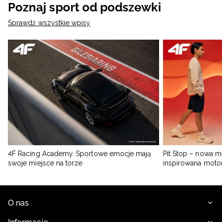
Poznaj sport od podszewki
Sprawdź wszystkie wpisy
4F Racing Academy. Sportowe emocje mają
Pit Stop – nowa m
swoje miejsce na torze
inspirowana moto
O nas