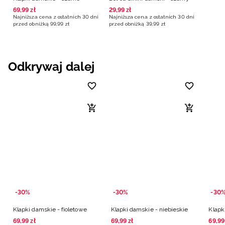
69
,
99
zł
29
,
99
zł
Najniższa cena z ostatnich 30 dni
Najniższa cena z ostatnich 30 dni
przed obniżką
99
,
99
zł
przed obniżką
39
,
99
zł
Odkrywaj dalej
-30%
-30%
-30
Klapki damskie - fioletowe
Klapki damskie - niebieskie
Klapk
69
,
99
zł
69
,
99
zł
69
,
99