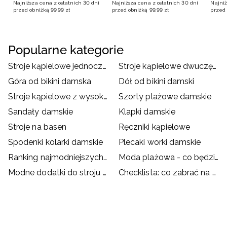
Najniższa cena z ostatnich 30 dni
Najniższa cena z ostatnich 30 dni
Najniż
przed obniżką
99
,
99
zł
przed obniżką
99
,
99
zł
przed 
Popularne kategorie
Stroje kąpielowe jednoczęściowe damskie
Stroje kąpielowe dwuczęściowe damskie
Góra od bikini damska
Dół od bikini damski
Stroje kąpielowe z wysokim stanem
Szorty plażowe damskie
Sandały damskie
Klapki damskie
Stroje na basen
Ręczniki kąpielowe
Spodenki kolarki damskie
Plecaki worki damskie
Ranking najmodniejszych strojów kąpielowych
Moda plażowa - co będzie hitem wakacji?
Modne dodatki do stroju kąpielowego
Checklista: co zabrać na basen?