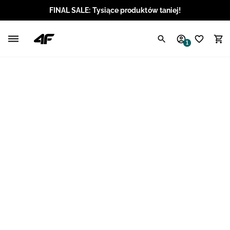
FINAL SALE: Tysiące produktów taniej!
Polski / PLN
1
Angielski / EUR
Angielski / USD
Angielski / GBP
Chorwacki / EUR
Czeski / CZK
Litewski / EUR
Łotewski / EUR