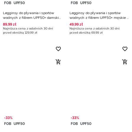
FOB
UPF50
FOB
UPF50
Legginsy do pływania i sportów
Legginsy do pływania i sportów
wodnych z filtrem UPF50+ damskie
wodnych z filtrem UPF50+ męskie -
- czarne
czarne
89
,
99
zł
49
,
99
zł
Najniższa cena z ostatnich 30 dni
Najniższa cena z ostatnich 30 dni
przed obniżką
129
,
99
zł
przed obniżką
69
,
99
zł
-33%
-33%
FOB
UPF50
FOB
UPF50