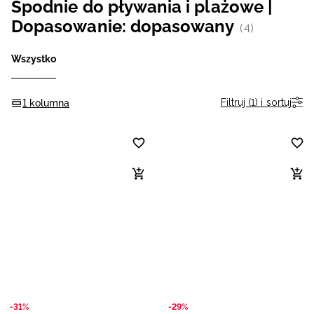
Spodnie do pływania i plażowe |
Niemiecki / EUR
Dopasowanie: dopasowany
(4)
Rumuński / RON
Wszystko
Słowacki / EUR
Filtruj (1) i sortuj
1 kolumna
Ukraiński / UAH
-31%
-29%