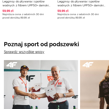
Legginsy do pływania i sportów
Legginsy do pływania i sportów
wodnych z filtrem UPF50+ damskie
wodnych z filtrem UPF50+ damskie
- multikolor
- czarne
59
,
99
zł
59
,
99
zł
Najniższa cena z ostatnich 30 dni
Najniższa cena z ostatnich 30 dni
przed obniżką
89
,
99
zł
przed obniżką
89
,
99
zł
Poznaj sport od podszewki
Sprawdź wszystkie wpisy