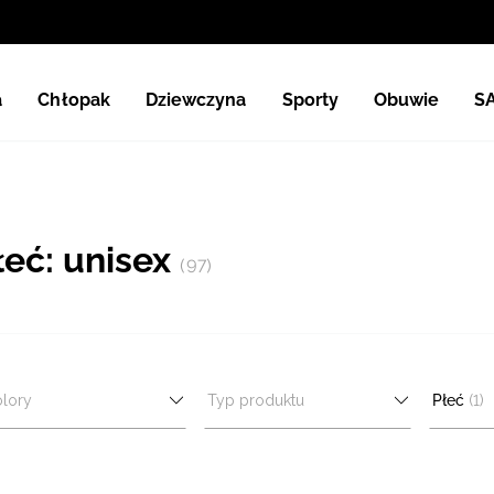
a
Chłopak
Dziewczyna
Sporty
Obuwie
S
łeć: unisex
(97)
lory
Typ produktu
Płeć
(1)