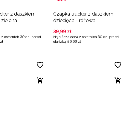
cker z daszkiem
Czapka trucker z daszkiem
 zielona
dziecięca - różowa
39
,
99
zł
 z ostatnich 30 dni przed
Najniższa cena z ostatnich 30 dni przed
zł
obniżką
59
,
99
zł