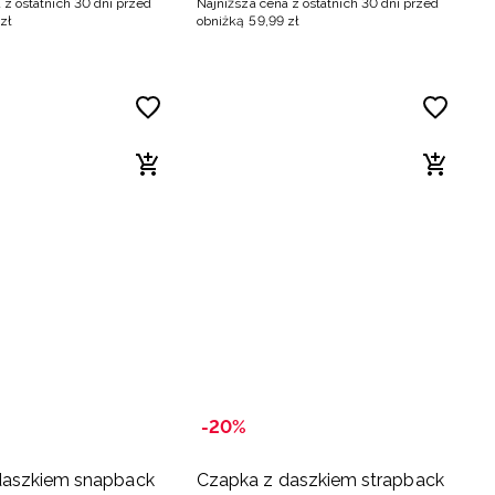
 z ostatnich 30 dni przed
Najniższa cena z ostatnich 30 dni przed
zł
obniżką
59
,
99
zł
-20%
daszkiem snapback
Czapka z daszkiem strapback