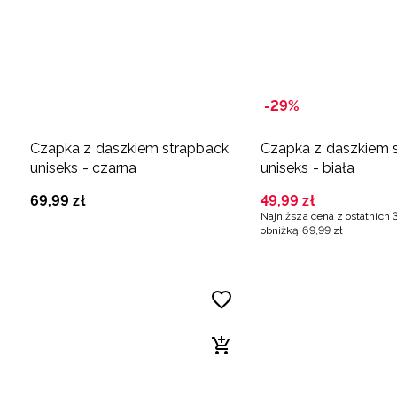
-29%
Czapka z daszkiem strapback
Czapka z daszkiem 
uniseks - czarna
uniseks - biała
69
,
99
zł
49
,
99
zł
Najniższa cena z ostatnich 
obniżką
69
,
99
zł