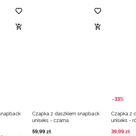
-33%
snapback
Czapka z daszkiem snapback
Czapka z 
uniseks - czarna
uniseks - 
59
,
99
zł
39
,
99
zł