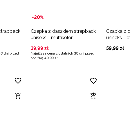
-20%
strapback
Czapka z daszkiem strapback
Czapka z 
uniseks - multikolor
uniseks - 
39
,
99
zł
59
,
99
zł
30 dni przed
Najniższa cena z ostatnich 30 dni przed
obniżką
49
,
99
zł