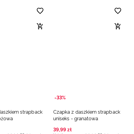
-33%
daszkiem strapback
Czapka z daszkiem strapback
różowa
uniseks - granatowa
39
,
99
zł