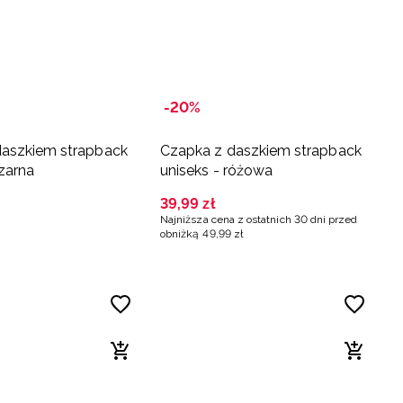
-20%
daszkiem strapback
Czapka z daszkiem strapback
czarna
uniseks - różowa
39
,
99
zł
Najniższa cena z ostatnich 30 dni przed
obniżką
49
,
99
zł