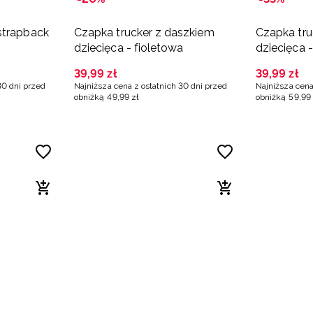
strapback
Czapka trucker z daszkiem
Czapka tru
dziecięca - fioletowa
dziecięca -
39
,
99
zł
39
,
99
zł
30 dni przed
Najniższa cena z ostatnich 30 dni przed
Najniższa cena
obniżką
49
,
99
zł
obniżką
59
,
99