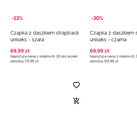
-13%
-30%
Czapka z daszkiem strapback
Czapka z daszkiem 
uniseks - szara
uniseks - czarna
69
,
99
zł
69
,
99
zł
Najniższa cena z ostatnich 30 dni przed
Najniższa cena z ostatnich 
obniżką
79
,
99
zł
obniżką
99
,
99
zł