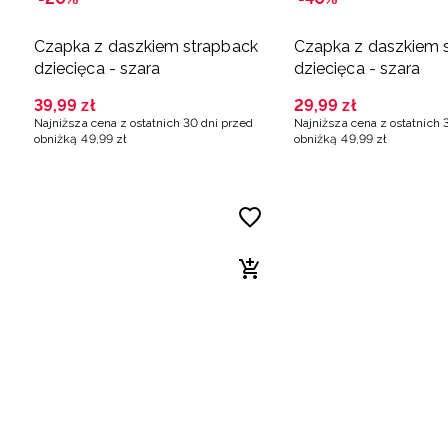
Czapka z daszkiem strapback
Czapka z daszkiem 
dziecięca - szara
dziecięca - szara
39
,
99
zł
29
,
99
zł
Najniższa cena z ostatnich 30 dni przed
Najniższa cena z ostatnich 
obniżką
49
,
99
zł
obniżką
49
,
99
zł