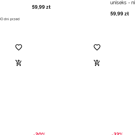
uniseks - n
59
,
99
zł
59
,
99
zł
30 dni przed
-20%
-33%