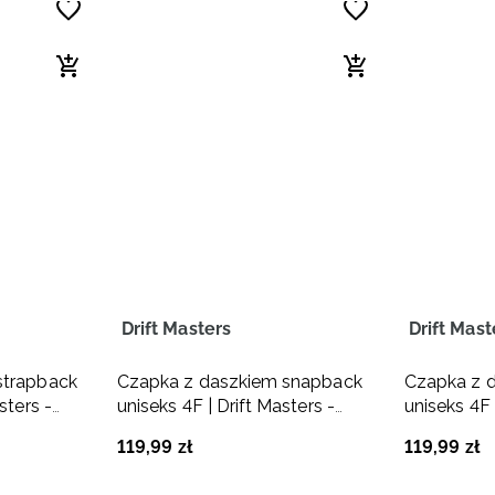
Drift Masters
Drift Mast
strapback
Czapka z daszkiem snapback
Czapka z 
sters -
uniseks 4F | Drift Masters -
uniseks 4F 
czarna
czarna
119
,
99
zł
119
,
99
zł