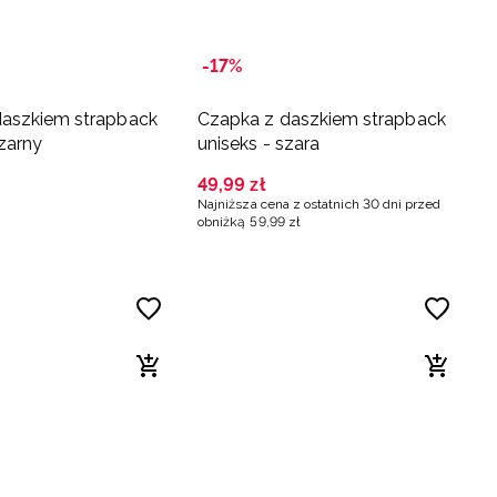
-17%
daszkiem strapback
Czapka z daszkiem strapback
czarny
uniseks - szara
49
,
99
zł
Najniższa cena z ostatnich 30 dni przed
obniżką
59
,
99
zł