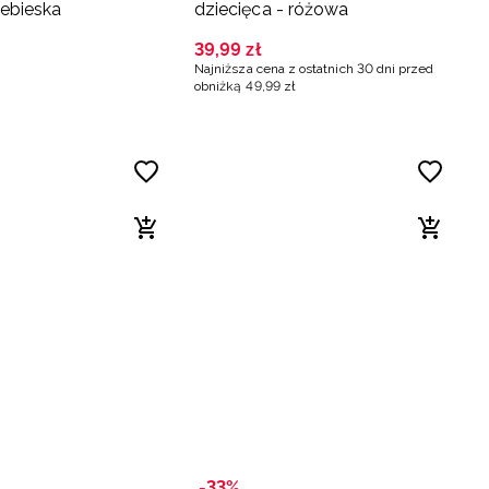
iebieska
dziecięca - różowa
39
,
99
zł
Najniższa cena z ostatnich 30 dni przed
obniżką
49
,
99
zł
-33%