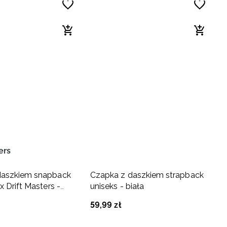
ers
daszkiem snapback
Czapka z daszkiem strapback
x Drift Masters -
uniseks - biała
59
,
99
zł