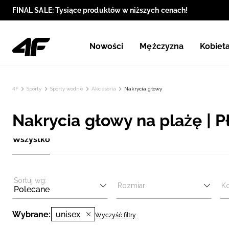
FINAL SALE: Tysiące produktów w niższych cenach!
Nowości
Mężczyzna
Kobiet
4F
Sporty
Sporty wodne
Akcesoria
Nakrycia głowy
Nakrycia głowy na plażę | P
Wszystko
Sortuj wg:
Rozmiar
Ko
Polecane
Wybrane:
unisex
Wyczyść filtry