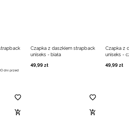
strapback
Czapka z daszkiem strapback
Czapka z 
uniseks - biała
uniseks - 
49
,
99
zł
49
,
99
zł
30 dni przed