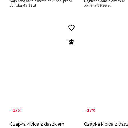
Najniższa cena z ostatnich 30 dni przed
Najniższa cena z ostatnich 
obniżką
49
,
99
zł
obniżką
39
,
99
zł
-17%
-17%
Czapka kibica z daszkiem
Czapka kibica z das