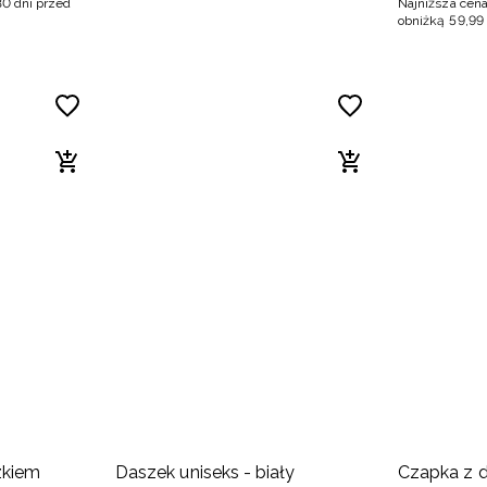
30 dni przed
Najniższa cena
obniżką
59
,
99
zkiem
Daszek uniseks - biały
Czapka z 