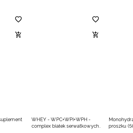
suplement
WHEY - WPC+WPI+WPH -
Monohydra
complex białek serwatkowych
proszku (5
(700 g) jogurtowo-wiśniowy