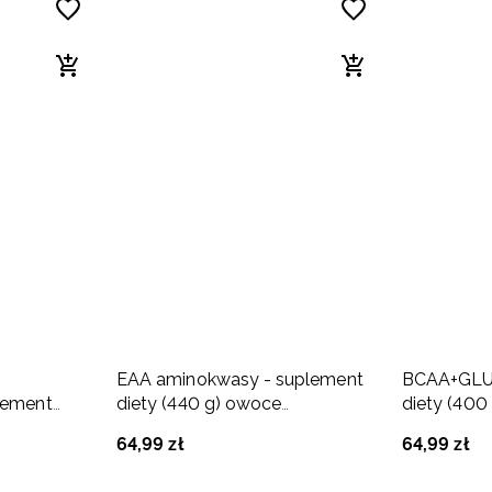
EAA aminokwasy - suplement
BCAA+GLU
lement
diety (440 g) owoce
diety (400
egzotyczne
egzotyczn
64
,
99
zł
64
,
99
zł