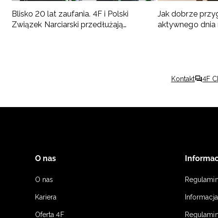
Blisko 20 lat zaufania. 4F i Polski
Jak dobrze przy
Związek Narciarski przedłużają
aktywnego dnia
współpracę do 2030 roku
Podpowiadamy,
Kontakt
4F C
O nas
Informac
O nas
Regulami
Kariera
Informacj
Oferta 4F
Regulamin