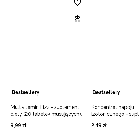
Bestsellery
Bestsellery
Multivitamin Fizz - suplement
Koncentrat napoju
diety (20 tabetek musujących)
izotonicznego - sup
owoce egzotyczne
diety (35g) cytryna
9
,
99
zł
2
,
49
zł