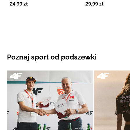
24
,
99
zł
29
,
99
zł
(10x14g) woda kokosowa
Poznaj sport od podszewki