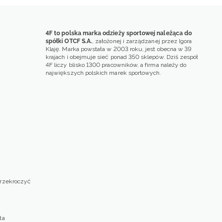
4F to polska marka odzieży sportowej należąca do
spółki OTCF S.A.
, założonej i zarządzanej przez Igora
Klaję. Marka powstała w 2003 roku, jest obecna w 39
krajach i obejmuje sieć ponad 350 sklepów. Dziś zespół
4F liczy blisko 1300 pracowników, a firma należy do
największych polskich marek sportowych.
przekroczyć
ta