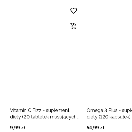
Vitamin C Fizz - suplement
Omega 3 Plus - sup
diety (20 tabletek musujących)
diety (120 kapsułek)
cytrynowo-pomarańczowy
9
,
99
zł
54
,
99
zł