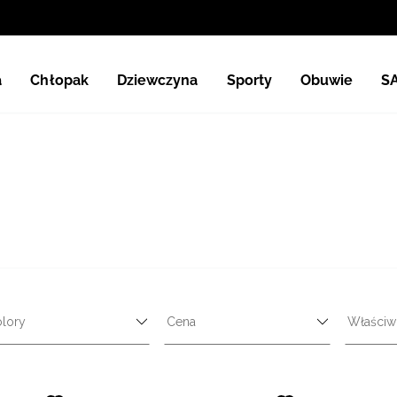
a
Chłopak
Dziewczyna
Sporty
Obuwie
S
lory
Cena
Właściw