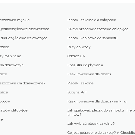
deszczowe męskie
Plecaki szkolne dla chłopców
e jednoczęściowe dziewczęce
Kurtki przeciwdeszczowe chłopięce
we dwuczęściowe dziewczęce
Plecaki kabinowe do samolotu
częce
Buty do wody
zy rozpinane
Odzież UV
 dla dziewczyn
Koszulki do pływania
zęce
Kaski rowerowe dla dzieci
deszczowe dla dziewczynek
Plecaki szkolne
pięce
Strój na WF
łopców
Kaski rowerowe dla dzieci - ranking
kawów chłopięce
Jak spakować plecak do samolotu i nie 
limitów?
ce
Jak wybrać plecak szkolny?
Co jest potrzebne do szkoły? ✔ Checklis