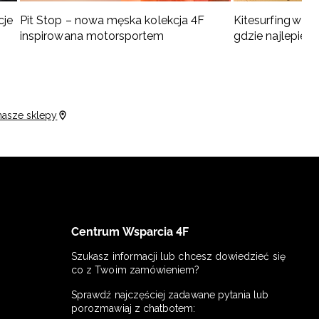
cje
Pit Stop – nowa męska kolekcja 4F
Kitesurfing w Po
inspirowana motorsportem
gdzie najlepiej 
nasze sklepy
Centrum Wsparcia 4F
Szukasz informacji lub chcesz dowiedzieć się
co z Twoim zamówieniem?
Sprawdź najczęściej zadawane pytania lub
porozmawiaj z chatbotem: