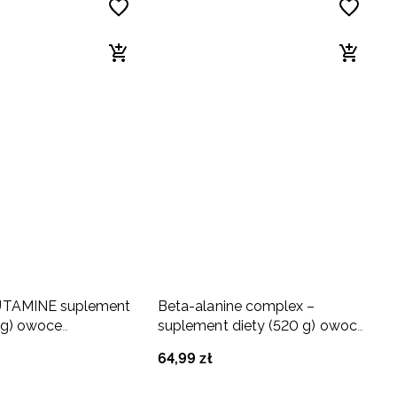
TAMINE suplement
Beta-alanine complex –
 g) owoce
suplement diety (520 g) owoce
e
egzotyczne
64
,
99
zł