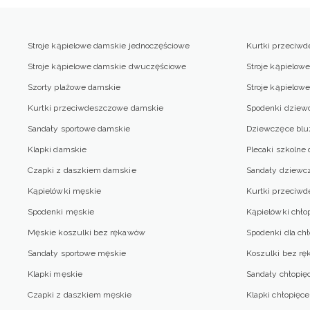
Stroje kąpielowe damskie jednoczęściowe
Kurtki przeciw
Stroje kąpielowe damskie dwuczęściowe
Stroje kąpielow
Szorty plażowe damskie
Stroje kąpielo
Kurtki przeciwdeszczowe damskie
Spodenki dziew
Sandały sportowe damskie
Dziewczęce blu
Klapki damskie
Plecaki szkolne
Czapki z daszkiem damskie
Sandały dziewc
Kąpielówki męskie
Kurtki przeciw
Spodenki męskie
Kąpielówki chło
Męskie koszulki bez rękawów
Spodenki dla ch
Sandały sportowe męskie
Koszulki bez rę
Klapki męskie
Sandały chłopię
Czapki z daszkiem męskie
Klapki chłopięce