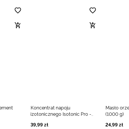
lement
Koncentrat napoju
Masło orz
izotonicznego Isotonic Pro -
(1000 g)
suplement diety (700g) owoce
39
,
99
zł
24
,
99
zł
tropikalne