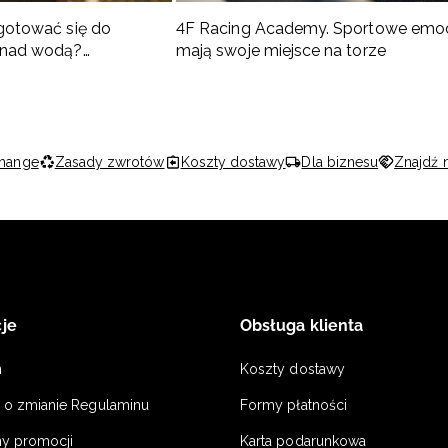
gotować się do
4F Racing Academy. Sportowe emo
 nad wodą?
mają swoje miejsce na torze
 co spakować
hange
Zasady zwrotów
Koszty dostawy
Dla biznesu
Znajdź 
je
Obsługa klienta
n
Koszty dostawy
a o zmianie Regulaminu
Formy płatności
y promocji
Karta podarunkowa