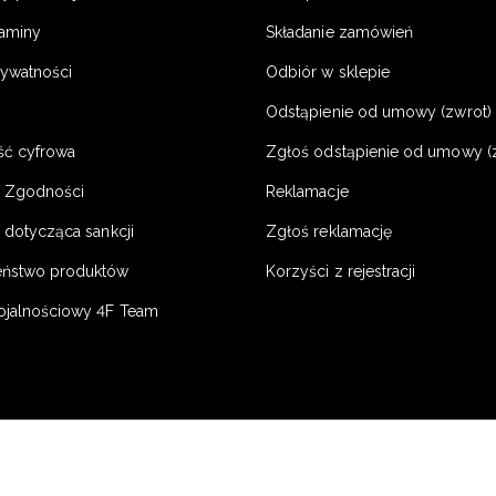
laminy
Składanie zamówień
rywatności
Odbiór w sklepie
Odstąpienie od umowy (zwrot) -
ść cyfrowa
Zgłoś odstąpienie od umowy (
e Zgodności
Reklamacje
 dotycząca sankcji
Zgłoś reklamację
eństwo produktów
Korzyści z rejestracji
ojalnościowy 4F Team