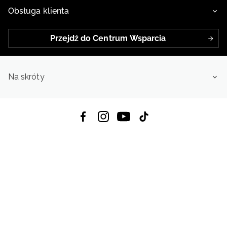
Obsługa klienta
Przejdź do Centrum Wsparcia
Na skróty
Pobierz Aplikację:
App Store
Google Play
App Gallery
Wszystkie prawa zastrzeżone © 2026
4f.com.pl: Odzież, obuwie i akcesoria sportowe | Powered by OTCF