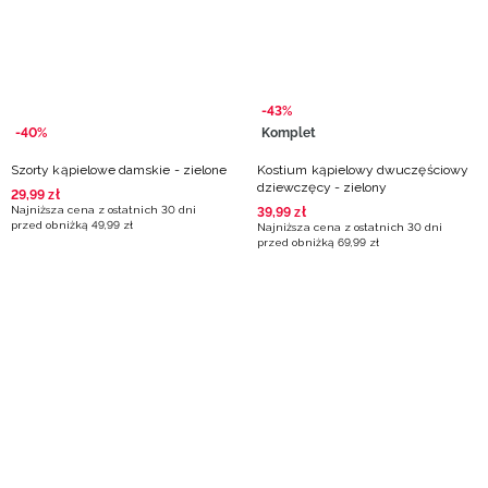
Niemiecki / EUR
Rumuński / RON
-43%
Słowacki / EUR
-40%
Komplet
Szorty kąpielowe damskie - zielone
Kostium kąpielowy dwuczęściowy
Ukraiński / UAH
dziewczęcy - zielony
29
,
99
zł
Najniższa cena z ostatnich 30 dni
39
,
99
zł
przed obniżką
49
,
99
zł
Najniższa cena z ostatnich 30 dni
przed obniżką
69
,
99
zł