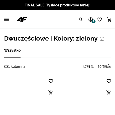
FINAL SALE: Tysiące produktów taniej!
Polski / PLN
1
Angielski / EUR
Dwuczęściowe | Kolory: zielony
(2)
Angielski / USD
Wszystko
Angielski / GBP
Chorwacki / EUR
Filtruj (1) i sortuj
1 kolumna
Czeski / CZK
Litewski / EUR
Łotewski / EUR