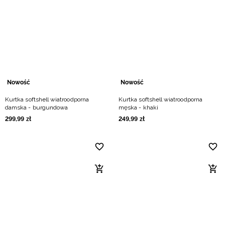
Nowość
Nowość
Kurtka softshell wiatroodporna
Kurtka softshell wiatroodporna
damska - burgundowa
męska - khaki
299
,
99
zł
249
,
99
zł