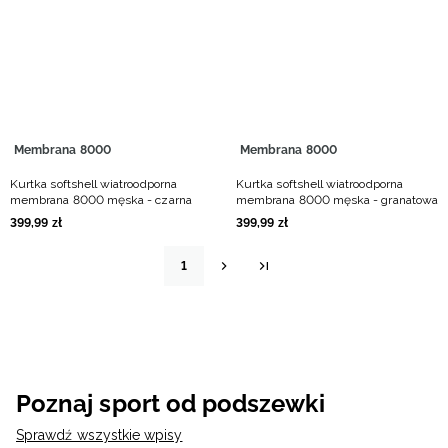
Membrana 8000
Membrana 8000
Kurtka softshell wiatroodporna
Kurtka softshell wiatroodporna
membrana 8000 męska - czarna
membrana 8000 męska - granatowa
399
,
99
zł
399
,
99
zł
1
Poznaj sport od podszewki
Sprawdź wszystkie wpisy