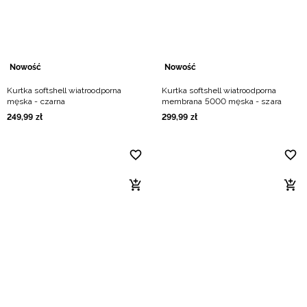
Nowość
Nowość
Kurtka softshell wiatroodporna
Kurtka softshell wiatroodporna
męska - czarna
membrana 5000 męska - szara
249
,
99
zł
299
,
99
zł