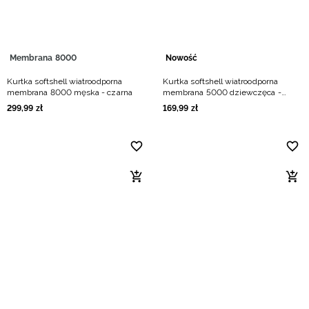
Membrana 8000
Nowość
Kurtka softshell wiatroodporna
Kurtka softshell wiatroodporna
membrana 8000 męska - czarna
membrana 5000 dziewczęca -
czarna
299
,
99
zł
169
,
99
zł