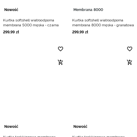
Nowość
Membrana 8000
Kurtka softshell wiatroodporna
Kurtka softshell wiatroodporna
membrana 5000 męska - czarna
membrana 8000 męska - granatowa
299
,
99
zł
299
,
99
zł
Nowość
Nowość