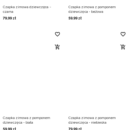
Czapka zimowa dziewczęca -
Czapka zimowa z pomponem
czarna
dziewczęca - beżowa
79
,
99
zł
59
,
99
zł
Czapka zimowa z pomponem
Czapka zimowa z pomponem
dziewczęca - biała
dziewczęca - niebieska
59
,
99
zł
79
,
99
zł