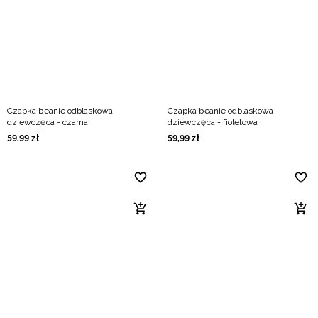
Niemiecki / EUR
Rumuński / RON
Słowacki / EUR
Czapka beanie odblaskowa
Czapka beanie odblaskowa
Ukraiński / UAH
dziewczęca - czarna
dziewczęca - fioletowa
59
,
99
zł
59
,
99
zł