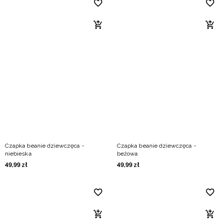
Czapka beanie dziewczęca -
Czapka beanie dziewczęca -
niebieska
beżowa
49
,
99
zł
49
,
99
zł