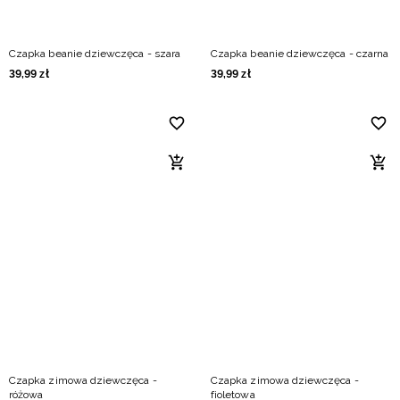
Czapka beanie dziewczęca - szara
Czapka beanie dziewczęca - czarna
39
,
99
zł
39
,
99
zł
Czapka zimowa dziewczęca -
Czapka zimowa dziewczęca -
różowa
fioletowa