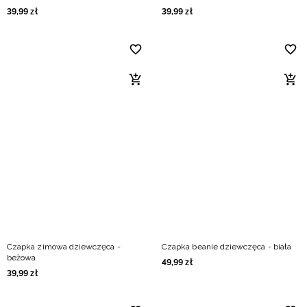
39
,
99
zł
39
,
99
zł
Czapka zimowa dziewczęca -
Czapka beanie dziewczęca - biała
beżowa
49
,
99
zł
39
,
99
zł