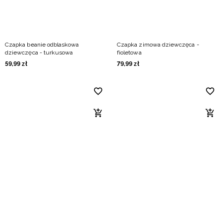
Czapka beanie odblaskowa
Czapka zimowa dziewczęca -
dziewczęca - turkusowa
fioletowa
59
,
99
zł
79
,
99
zł