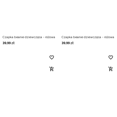
Czapka beanie dziewczęca - różowa
Czapka beanie dziewczęca - różowa
39
,
99
zł
39
,
99
zł