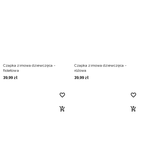
Czapka zimowa dziewczęca -
Czapka zimowa dziewczęca -
fioletowa
różowa
39
,
99
zł
39
,
99
zł