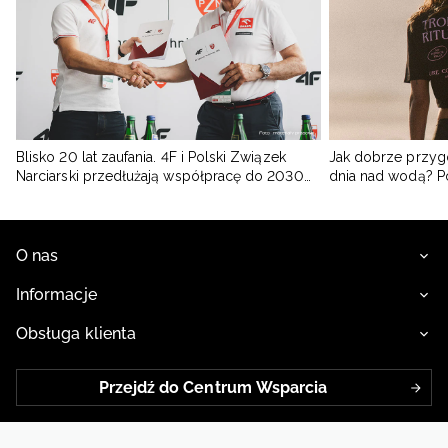
Blisko 20 lat zaufania. 4F i Polski Związek
Jak dobrze przyg
Narciarski przedłużają współpracę do 2030
dnia nad wodą? 
roku
O nas
Informacje
Obsługa klienta
Przejdź do Centrum Wsparcia