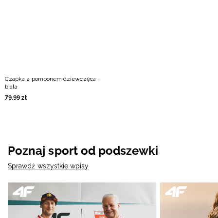
Czapka z pomponem dziewczęca -
biała
79
,
99
zł
Poznaj sport od podszewki
Sprawdź wszystkie wpisy