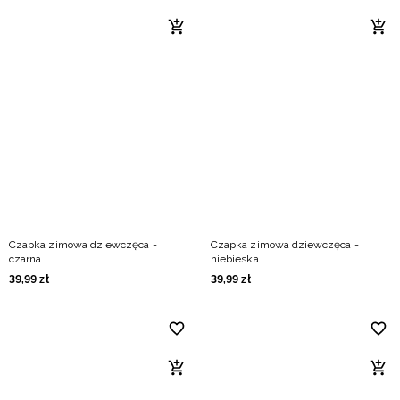
Czapka zimowa dziewczęca -
Czapka zimowa dziewczęca -
czarna
niebieska
39
,
99
zł
39
,
99
zł