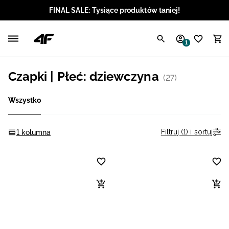
FINAL SALE: Tysiące produktów taniej!
Polski / PLN
1
Angielski / EUR
Czapki | Płeć: dziewczyna
(27)
Angielski / USD
Wszystko
Angielski / GBP
Chorwacki / EUR
Filtruj (1) i sortuj
1 kolumna
Czeski / CZK
Litewski / EUR
Łotewski / EUR