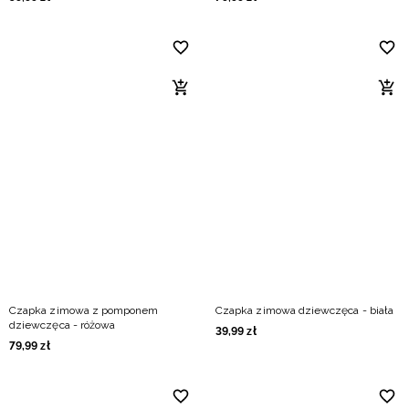
Czapka zimowa z pomponem
Czapka zimowa dziewczęca - biała
dziewczęca - różowa
39
,
99
zł
79
,
99
zł