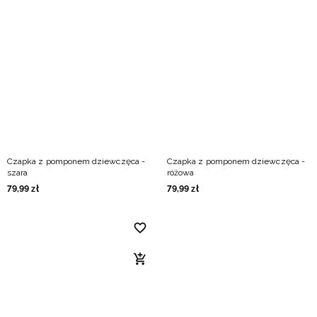
Czapka z pomponem dziewczęca -
Czapka z pomponem dziewczęca -
szara
różowa
79
,
99
zł
79
,
99
zł